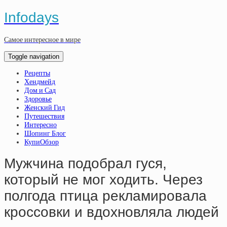
Infodays
Самое интересное в мире
Toggle navigation
Рецепты
Хендмейд
Дом и Сад
Здоровье
Женский Гид
Путешествия
Интересно
Шопинг Блог
КупиОбзор
Мужчина подобрал гуся,
который не мог ходить. Через
полгода птица рекламировала
кроссовки и вдохновляла людей