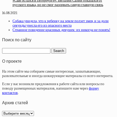
«Сын остался в Петербурге»: Виталий Салий отказался от
русского языка, но не смог разорвать самую главную связь
16.08.2021
Собака увидела, что к ребенку на земле ползет змея, и за доли
секунды унесла его из опасного места
Странное поведение красивых девушек: их никогда не понять!
Поиск по сайту
О проекте
На этом сайте мы собираем самые интересные, захватывающие,
развлекательные и иногда шокирующие материалы со всего интернета.
Если у вас возникли предложения к работе сайта или вопросы по
поводу размещенных материалов, напишите нам через
форму
контактов
.
Архив статей
Архив