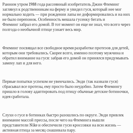
Ранним утром 1988 года рассеянный изобретатель Джин Флеминг
заглянул к родственникам на ферму и увидел гуся, который нее мог
нормально ходить — при рождении лапы не доформировались и на них
не было перепонок. Особенность мешала гусенку бегать и
Флеминг забрал его домой. В тот момент он еще не знал, что всего через
полгода о необычной птице узнает весь мир.
Флеминг посвящал все свободное время разработке протезов для детей,
которым они требовались. Скорее всего, именно поэтому мужчина и
обратил внимание на гуся: забрав его домой он принялся придумывать
замену лап и для него.
Первые попытки успехом не увенчались. Энди (так назвали гуся)
сбрасывал все протезы, ему просто было неудобно. Затем Флемингу
пришло в голову адаптировать под птицу обычные детские ботиночки,
идея сработала.
Слухи о гусе в ботинках быстро разошлись по округе. Энди привлек
внимание массой прессы, после чего на Флеминга вышли
представители Nike и обеспечили гусю кроссовки на всю жизнь —
активная птица за месяц снашивала пару.