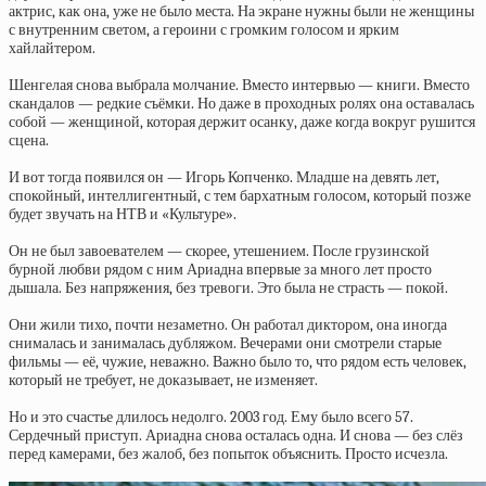
актрис, как она, уже не было места. На экране нужны были не женщины
с внутренним светом, а героини с громким голосом и ярким
хайлайтером.
Шенгелая снова выбрала молчание. Вместо интервью — книги. Вместо
скандалов — редкие съёмки. Но даже в проходных ролях она оставалась
собой — женщиной, которая держит осанку, даже когда вокруг рушится
сцена.
И вот тогда появился он — Игорь Копченко. Младше на девять лет,
спокойный, интеллигентный, с тем бархатным голосом, который позже
будет звучать на НТВ и «Культуре».
Он не был завоевателем — скорее, утешением. После грузинской
бурной любви рядом с ним Ариадна впервые за много лет просто
дышала. Без напряжения, без тревоги. Это была не страсть — покой.
Они жили тихо, почти незаметно. Он работал диктором, она иногда
снималась и занималась дубляжом. Вечерами они смотрели старые
фильмы — её, чужие, неважно. Важно было то, что рядом есть человек,
который не требует, не доказывает, не изменяет.
Но и это счастье длилось недолго. 2003 год. Ему было всего 57.
Сердечный приступ. Ариадна снова осталась одна. И снова — без слёз
перед камерами, без жалоб, без попыток объяснить. Просто исчезла.