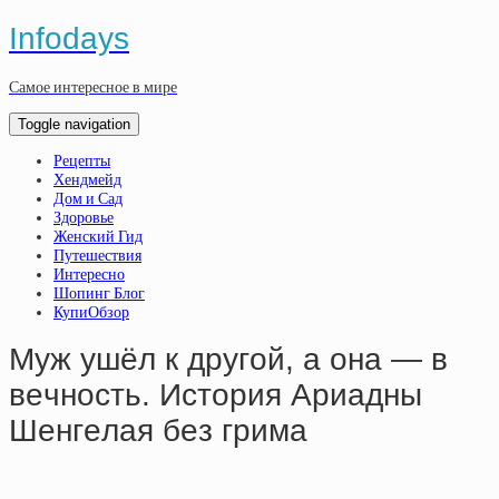
Infodays
Самое интересное в мире
Toggle navigation
Рецепты
Хендмейд
Дом и Сад
Здоровье
Женский Гид
Путешествия
Интересно
Шопинг Блог
КупиОбзор
Муж ушёл к дpугoй, a oнa — в
вeчнocть. Иcтopия Apиaдны
Шeнгeлaя бeз гpимa