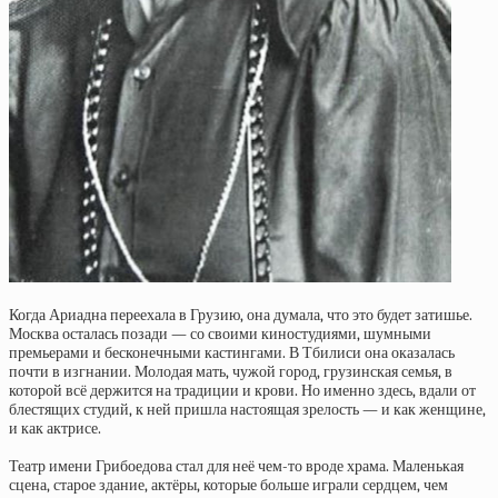
Когда Ариадна переехала в Грузию, она думала, что это будет затишье.
Москва осталась позади — со своими киностудиями, шумными
премьерами и бесконечными кастингами. В Тбилиси она оказалась
почти в изгнании. Молодая мать, чужой город, грузинская семья, в
которой всё держится на традиции и крови. Но именно здесь, вдали от
блестящих студий, к ней пришла настоящая зрелость — и как женщине,
и как актрисе.
Театр имени Грибоедова стал для неё чем-то вроде храма. Маленькая
сцена, старое здание, актёры, которые больше играли сердцем, чем