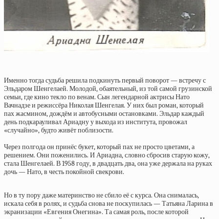
Именно тогда судьба решила подкинуть первый поворот — встречу с
Эльдаром Шенгелаей. Молодой, обаятельный, из той самой грузинской
семьи, где кино текло по венам. Сын легендарной актрисы Нато
Вачнадзе и режиссёра Николая Шенгелая. У них был роман, который
пах жасмином, дождём и автобусными остановками. Эльдар каждый
день подкарауливал Ариадну у выхода из института, провожал
«случайно», будто живёт поблизости.
Через полгода он принёс букет, который пах не просто цветами, а
решением. Они поженились. И Ариадна, словно сбросив старую кожу,
стала Шенгелаей. В 1958 году, в двадцать два, она уже держала на руках
дочь — Нато, в честь покойной свекрови.
Но в ту пору даже материнство не сбило её с курса. Она снималась,
искала себя в ролях, и судьба снова не поскупилась — Татьяна Ларина в
экранизации «Евгения Онегина». Та самая роль, после которой