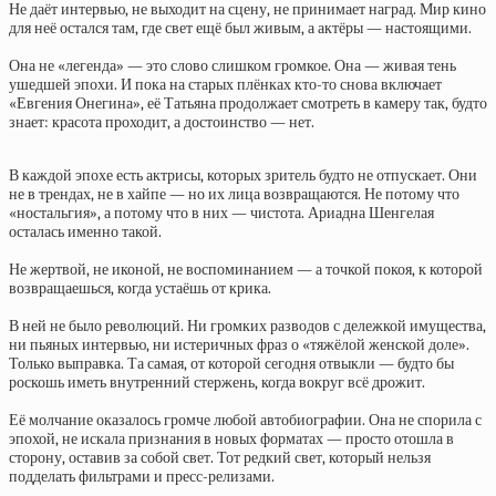
Не даёт интервью, не выходит на сцену, не принимает наград. Мир кино
для неё остался там, где свет ещё был живым, а актёры — настоящими.
Она не «легенда» — это слово слишком громкое. Она — живая тень
ушедшей эпохи. И пока на старых плёнках кто-то снова включает
«Евгения Онегина», её Татьяна продолжает смотреть в камеру так, будто
знает: красота проходит, а достоинство — нет.
В каждой эпохе есть актрисы, которых зритель будто не отпускает. Они
не в трендах, не в хайпе — но их лица возвращаются. Не потому что
«ностальгия», а потому что в них — чистота. Ариадна Шенгелая
осталась именно такой.
Не жертвой, не иконой, не воспоминанием — а точкой покоя, к которой
возвращаешься, когда устаёшь от крика.
В ней не было революций. Ни громких разводов с дележкой имущества,
ни пьяных интервью, ни истеричных фраз о «тяжёлой женской доле».
Только выправка. Та самая, от которой сегодня отвыкли — будто бы
роскошь иметь внутренний стержень, когда вокруг всё дрожит.
Её молчание оказалось громче любой автобиографии. Она не спорила с
эпохой, не искала признания в новых форматах — просто отошла в
сторону, оставив за собой свет. Тот редкий свет, который нельзя
подделать фильтрами и пресс-релизами.