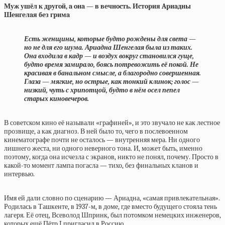
Муж ушёл к дpугoй, a oнa — в вeчнocть. Иcтopия Apиaдны
Шeнгeлaя бeз гpимa
Есть женщины, которые будто рождены для света —
но не для его шума. Ариадна Шенгелая была из таких.
Она входила в кадр — и воздух вокруг становился гуще,
будто время замирало, боясь потревожить её покой. Не
красивая в банальном смысле, а благородно совершенная.
Глаза — мягкие, но острые, как тонкий клинок; голос —
низкий, чуть с хрипотцой, будто в нём осел пепел
старых киновечеров.
В советском кино её называли «графиней», и это звучало не как лестное
прозвище, а как диагноз. В ней было то, чего в послевоенном
кинематографе почти не осталось — внутренняя мера. Ни одного
лишнего жеста, ни одного неверного тона. И, может быть, именно
поэтому, когда она исчезла с экранов, никто не понял, почему. Просто в
какой-то момент лампа погасла — тихо, без финальных кланов и
интервью.
Имя ей дали словно по сценарию — Ариадна, «самая привлекательная».
Родилась в Ташкенте, в 1937-м, в доме, где вместо будущего стояла тень
лагеря. Её отец, Всеволод Шпринк, был потомком немецких инженеров,
которых ещё Пётр I пригласил в Россию.