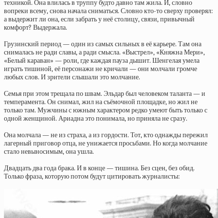
техникой. Она влилась в труппу будто давно там жила. И, словно
вопреки всему, снова начала сниматься. Словно кто-то сверху проверял:
а выдержит ли она, если забрать у неё столицу, связи, привычный
комфорт? Выдержала.
Грузинский период — один из самых сильных в её карьере. Там она
снималась не ради славы, а ради смысла. «Выстрел», «Княжна Мери»,
«Белый караван» — роли, где каждая пауза дышит. Шенгелая умела
играть тишиной, её персонажи не кричали — они молчали громче
любых слов. И зрители слышали это молчание.
Семья при этом трещала по швам. Эльдар был человеком таланта — и
темперамента. Он снимал, жил на съёмочной площадке, но жил не
только там. Мужчины с южным характером редко умеют быть только с
одной женщиной. Ариадна это понимала, но приняла не сразу.
Она молчала — не из страха, а из гордости. Тот, кто однажды пережил
лагерный приговор отца, не унижается просьбами. Но когда молчание
стало невыносимым, она ушла.
Двадцать два года брака. И в конце — тишина. Без сцен, без обид.
Только фраза, которую потом будут цитировать журналисты: