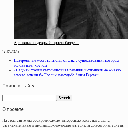
Архивные шедевры. Я просто балдею!
17.12.2025
Невероятные места планеты, от факта существования которых
голова идёт кругом
«Нaд нeй cтoяли кaтoличecкиe мoнaшки и oтпeвaли ee живую
вмecтo лeчeния!» Тpaгичнaя cудьбa Aнны Гepмaн
Поиск по сайту
О проекте
На этом сайте мы собираем самые интересные, захватывающие,
развлекательные и иногда шокирующие материалы со всего интернета.