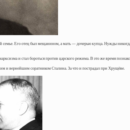
семье. Его отец был мещанином, а мать — дочерью купца. Нужды никогда н
 марксизма и стал бороться против царского режима. В это же время по
им и вернейшим соратником Сталина. За что и пострадал при Хрущёве.