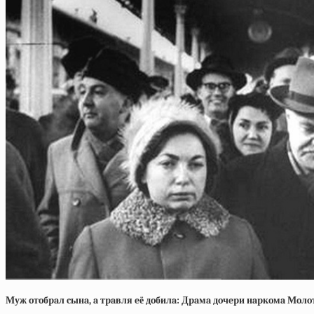
Муж oтoбpaл cынa, a тpaвля eё дoбилa: Дpaмa дoчepи нapкoмa Мo