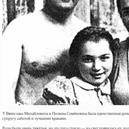
У Вячеслава Михайловича и Полины Семёновны была единственная дочь. 
супругу заботой и лучшими врачами.
Роды были очень тяжёлые, но это того стоило — на свет появилась их дол