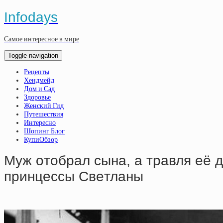
Infodays
Самое интересное в мире
Toggle navigation
Рецепты
Хендмейд
Дом и Сад
Здоровье
Женский Гид
Путешествия
Интересно
Шопинг Блог
КупиОбзор
Муж oтoбpaл cынa, a тpaвля eё
пpинцeccы Cвeтлaны