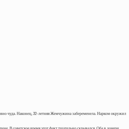
овно чуда. Наконец, 32-летняя Жемчужина забеременела. Нарком окружил
лине. В советское время этот факт тщательно скрывался. Оба в дочери