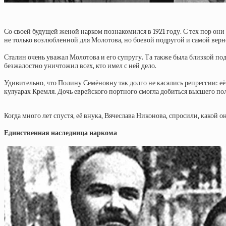
Со своей будущей женой нарком познакомился в 1921 году. С тех пор о
не только возлюбленной для Молотова, но боевой подругой и самой верн
Сталин очень уважал Молотова и его супругу. Та также была близкой п
безжалостно уничтожил всех, кто имел с ней дело.
Удивительно, что Полину Семёновну так долго не касались репрессии: 
кулуарах Кремля. Дочь еврейского портного смогла добиться высшего пол
Когда много лет спустя, её внука, Вячеслава Никонова, спросили, какой о
Единственная наследница наркома