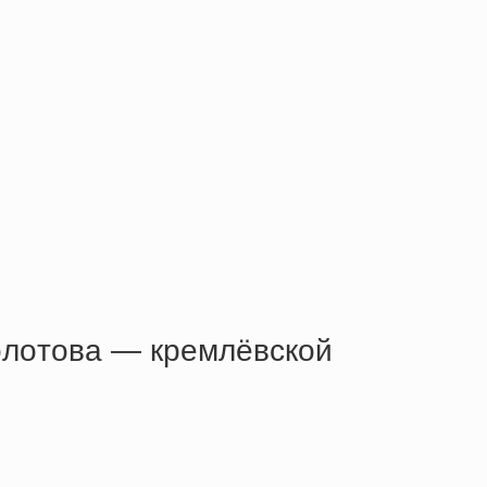
oлoтoвa — кpeмлёвcкoй