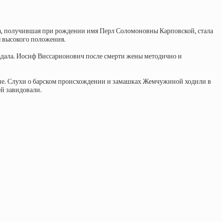
ина, получившая при рождении имя Перл Соломоновны Карповской, стала
я высокого положения.
радала. Иосиф Виссарионович после смерти жены методично и
тине. Слухи о барском происхождении и замашках Жемчужиной ходили в
ей завидовали.