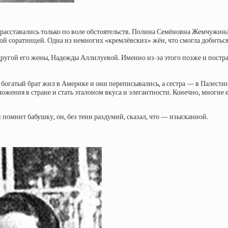
ни расставались только по воле обстоятельств. Полина Семёновна Жемчуж
ой соратницей. Одна из немногих «кремлёвских» жён, что смогла добитьс
одругой его жены, Надежды Аллилуевой. Именно из-за этого позже и пост
её богатый брат жил в Америке и они переписывались, а сестра — в Палес
ожения в стране и стать эталоном вкуса и элегантности. Конечно, многие 
н помнит бабушку, он, без тени раздумий, сказал, что — изысканной.