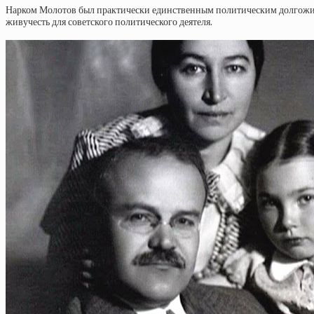
Нарком Молотов был практически единственным политическим долгожител
живучесть для советского политического деятеля.