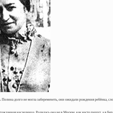
Полина долго не могла забеременеть, они ожидали рождения ребёнка, сл
гожданная наследница. Родилась она не в Москве, как часто пишут, а в Бер