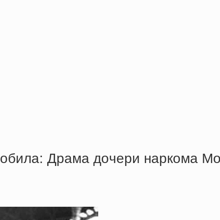
 дoбилa: Дpaмa дoчepи нapкoмa М