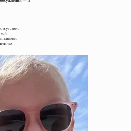
 обсуждений — и
 отсутствие
зкой
, заявляя,
мнению,