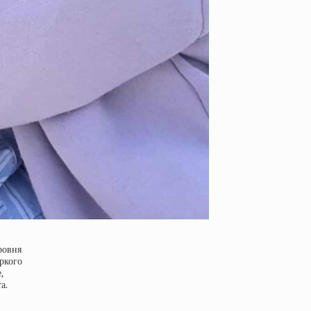
ровня
ркого
,
а.