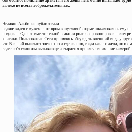
совместное появление артиста и его жены неизменно вызывает бурю
далеко не всегда доброжелательных.
Недавно Альбина опубликовала
редкое видео с мужем, в котором в шутливой форме пожаловалась ему на
подарков. Однако вместо теплой реакции ролик спровоцировал волну ре
критики. Пользователи Сети принялись обсуждать внешний вид супругов
что Валерий выглядит элегантно и сдержанно, тогда как его жена, по их 
ведет себя слишком вызывающе и старается привлечь внимание камерой.