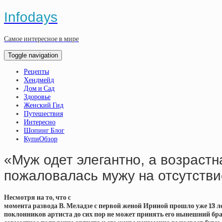
Infodays
Самое интересное в мире
Toggle navigation
Рецепты
Хендмейд
Дом и Сад
Здоровье
Женский Гид
Путешествия
Интересно
Шопинг Блог
КупиОбзор
«Муж одет элегантно, а возраст
пожаловалась мужу на отсутстви
Несмотря на то, что с
момента развода В. Меладзе с первой женой Ириной прошло уже 13 ле
поклонников артиста до сих пор не может принять его нынешний бр