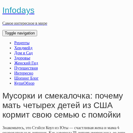
Infodays
Самое интересное в мире
Toggle navigation
Рецепты
Хендмейд
Дом и Сад
Здоровье
Женский Гид
Путешествия
Интересно
Шопинг Блог
КупиОбзор
Мусорки и смекалочка: почему
мать четырех детей из США
кормит свою семью с помойки
Знакомьтесь, это Стэйси Коул из Юты — счастливая жена и мама 4
очаровательных детишек. Как заверила 33-летняя американка, ее дети