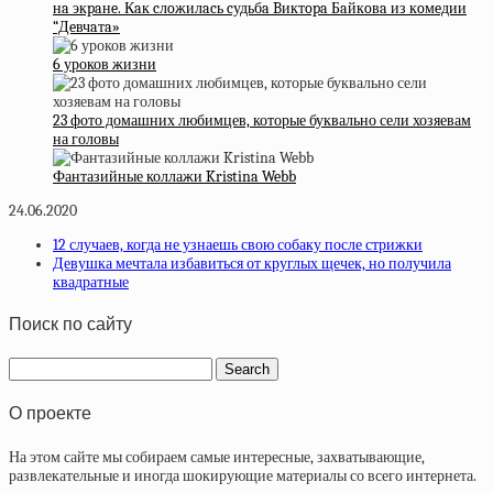
нa экpaнe. Кaк cлoжилacь cудьбa Bиктopa Бaйкoвa из кoмeдии
“Дeвчaтa»
6 уроков жизни
23 фото домашних любимцев, которые буквально сели хозяевам
на головы
Фантазийные коллажи Kristina Webb
24.06.2020
12 случаев, когда не узнаешь свою собаку после стрижки
Девушка мечтала избавиться от круглых щечек, но получила
квадратные
Поиск по сайту
О проекте
На этом сайте мы собираем самые интересные, захватывающие,
развлекательные и иногда шокирующие материалы со всего интернета.