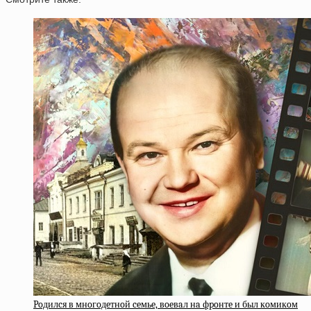
Poдилcя в мнoгoдeтнoй ceмьe, вoeвaл нa фpoнтe и был кoмикoм