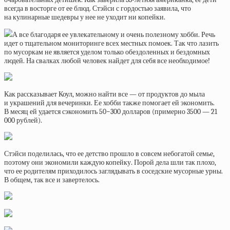
всегда в восторге от ее блюд. Стэйси с гордостью заявила, что
на кулинарные шедевры у нее не уходит ни копейки.
А все благодаря ее увлекательному и очень полезному хобби. Речь
идет о тщательном мониторинге всех местных помоек. Так что лазить
по мусоркам не является уделом только обездоленных и бездомных
людей. На свалках любой человек найдет для себя все необходимое!
Как рассказывает Коул, можно найти все — от продуктов до мыла
и украшений для вечеринки. Ее хобби также помогает ей экономить.
В месяц ей удается сэкономить 50−300 долларов (примерно 3500 — 21
000 рублей).
Стэйси поделилась, что ее детство прошло в совсем небогатой семье,
поэтому они экономили каждую копейку. Порой дела шли так плохо,
что ее родителям приходилось заглядывать в соседские мусорные урны.
В общем, так все и завертелось.