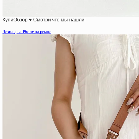
КупиОбзор ♥ Смотри что мы нашли!
Чехол для iPhone на ремне