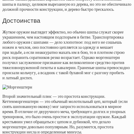
шипы в палицу, целиком вырезанную из дерева, но это не обеспечивало
должной прочности конструкции, и дерево быстро трескалось.
Достоинства
Жуткое оружие выглядит эффектно, но обычно шипы служат скорее
украшением, чем настоящим подспорьем в битве. Транспортировка
любого оружия с шипами — дело хлопотное: под него не сошьешь
ножен и чехлов, оно постоянно цепляется за одежду и мешает
при ходьбе, а если неаккуратно махать им в бою, то в плотном строю
риск поранить соратников резко возрастает. Однако моргенштерн
получил заслуженное призвание как великолепное средство против
тяжеловооруженной пехоты и кавалерии. Граненые шипы превосходно
пронзали кольчугу, а всадник с такой булавой мог с разгону пробить
и латный доспех.
Второй значительный плюс — это простота конструкции.
Кеттенморгенштерн — это обычный молотильный цеп, который (если
снять шипованную оковку) мог запросто использоваться в мирное
время. В отличие от двуручного меча, требующего долгих и упорных
тренировок, это было очень простое в эксплуатации оружие. Каждый
крестьянин умел обращаться с цепом и дубинкой, что делало
моргенштерн довольно популярным. Но, разумеется, простота
конструкции несла и определенные минусы.