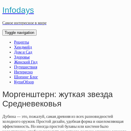
Infodays
Самое интересное в мире
Toggle navigation
Рецепты
Хендмейд
Дом и Сад
Здоровье
Женский Гид
Путешествия
Интересно
Шопинг Блог
КупиОбзор
Моргенштерн: жуткая звезда
Средневековья
Дубина — это
,
пожалуй
,
самая древняя из всех разновидностей
холодного оружия. Простой дизайн
,
удобная форма и ошеломляющая
эффективность. Но иногда простой булавы или кистеня было