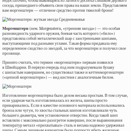
недостаточно
,
чтобы выковырять из латного доспеха слишком дерзкого
соседа
,
пришедшего объявить свои права на ваши земли. Представляем
вам моргенштерн — отличное средство против тяжелой брони!
Моргенштерн
(нем. Morgenstern, «утренняя звезда») — это особая
разновидность ударного оружия, боевая часть которого («било»)
представляла собой металлический шар с заостренными шипами,
выступающими под разными углами. Такая форма придавала ему
определенное сходство со звездой, за что моргенштерн и получил свое
прозвище.
Принято считать, что термин «моргенштерн» первым появился
в Швейцарии. В первую очередь под ним подразумевали булаву
с шипастым навершием, но существовал также и кеттенморгенштерн
(«цепной моргенштерн») — вид кистеня с аналогичным билом.
Изготовление моргенштерна было делом весьма простым. В том случае,
если ударная часть изготавливалась из железа, шипы просто
приваривались. Если в качестве основного материала использовались
бронза или чугун, то хвосты стальных шипов изготавливали чуть
большего диаметра, чем установочное отверстие. Когда такой шип
вставляли с максимально разогретое навершие, после выравнивания
температур металл «прихватывал» сталь и весьма надежно удерживал
шипы. Самым дешевым вариантом было попросту вбить железные