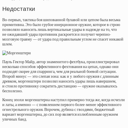
Недостатки
Во-первых, тактика боя шипованной булавой или цепом была весьма
примитивна. Это было грубое инерционное оружие, которое в строю
позволяло наносить лишь вертикальные удары в надежде на то, что
не ожидавший удара противник раскроется и получит черепно-
мозговую травму — от удара под правильным углом не спасет никакой
шлем.
Пауль Гектор Майр, автор знаменитого фехтбука, проиллюстрировал
несколько способов эффективного фехтования на цепах, однако они
подходят скорее для спарринга, чем для реальной боевой ситуации.
Второй минус — это слепая зона: как и у любого оружия с длинным
древком, моргенштерн позволял наносить удары лишь навершием,
и стоило противнику сократить дистанцию — оружие оказывалось
бесполезно.
Конец эпохи моргенштерна наступил примерно тогда же, когда исчезли
и латы, а именно — с появлением первого более-менее эффективного
огнестрельного оружия. Впрочем, дубина с гвоздями, бюджетный
вариант моргенштерна, до сих пор является излюбленным оружием
уличных банд.