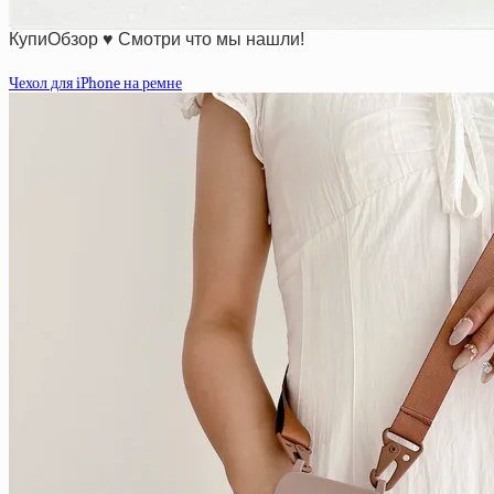
КупиОбзор ♥ Смотри что мы нашли!
Чехол для iPhone на ремне