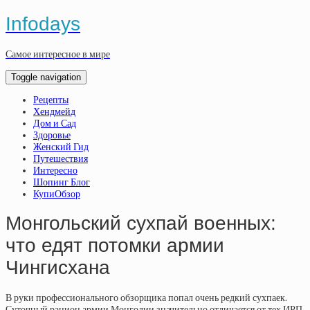
Infodays
Самое интересное в мире
Toggle navigation
Рецепты
Хендмейд
Дом и Сад
Здоровье
Женский Гид
Путешествия
Интересно
Шопинг Блог
КупиОбзор
Монгольский сухпай военных:
что едят потомки армии
Чингисхана
В руки профессионального обзорщика попал очень редкий сухпаек.
Суточный рацион армии Монголии значительно отличается от тех ИРП,