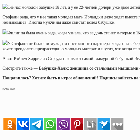
Сейчас молодой бабушке 38 лет, а у ее 22-летней дочери уже двое де
Стефани рада, что у нее такая молодая мать. Ирландки даже ходят вмес
незнакомцев. Иногда мужчины даже свистят вслед бабушке.
Филиппа была очень рада, когда узнала, что ее дочь станет матерью в
У Стефани не было ни мужа, ни постоянного партнера, когда она заб
хочет преодолеть предрассудки о молодых матерях и шутит, что когда ее п
А вот Рэйчел Харрис из Страуда называют самой гламурной бабушкой Ве
Смотрите также —
Бабушка-Халк: женщина со стальными мышцами с
Понравилось? Хотите быть в курсе обновлений? Подписывайтесь на на
Источник