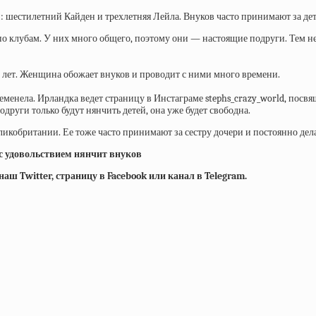
тей: шестилетний Кайден и трехлетняя Лейла. Внуков часто принимают за д
те по клубам. У них много общего, поэтому они — настоящие подруги. Тем 
 16 лет. Женщина обожает внуков и проводит с ними много времени.
еременела. Ирландка ведет страницу в Инстаграме stephs_crazy_world, п
одруги только будут нянчить детей, она уже будет свободна.
ликобритании. Ее тоже часто принимают за сестру дочери и постоянно де
 удовольствием нянчит внуков
ш Twitter, страницу в Facebook или канал в Telegram.