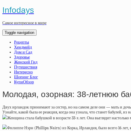
Infodays
Самое интересное в мире
Toggle navigation
Рецепты
Хендмейд
Дом и Сад
Здоровье
Женский Гид
Путешествия
Интересно
Шопинг Блог
КупиОбзор
Молодая, озорная: 38-летнюю ба
Двух ирландок принимают за сестер, но на самом деле они — мать и дочь
Узнайте, какой была ее реакция, когда она узнала, что станет бабулей, из 
Женщина стала бабушкой в возрасте 33-х лет. Она выглядит настолько 
Филиппе Нэрн (Phillipa Nairn) из Корка, Ирландия, было всего 16 лет, к