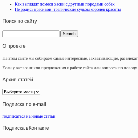
Как выглядят помеси хаски с другими породами собак
Не родись красивой: трагические судьбы королев красоты
Поиск по сайту
О проекте
На этом сайте мы собираем самые интересные, захватывающие, развлека
Если у вас возникли предложения к работе сайта или вопросы по повод
Архив статей
Архив
статей
Подписка по e-mail
подписаться на новые статьи
Подписка вКонтакте