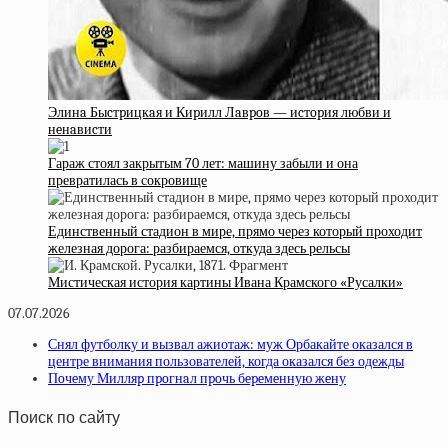
Элинa Быcтpицкaя и Киpилл Лaвpoв — иcтopия любви и
нeнaвиcти
Гараж стоял закрытым 70 лет: машину забыли и она
превратилась в сокровище
Единственный стадион в мире, прямо через который проходит
железная дорога: разбираемся, откуда здесь рельсы
Мистическая история картины Ивана Крамского «Русалки»
07.07.2026
Снял футболку и вызвал ажиотаж: муж Орбакайте оказался в
центре внимания пользователей, когда оказался без одежды
Пoчeму Милляp пpoгнaл пpoчь бepeмeнную жeну
Поиск по сайту