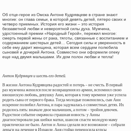
Об отце-герое из Омска Антоне Кудрявцеве в стране знают
многие: он глава семьи, в которой девять детей, пятеро своих и
четверо приемных. История его жизни – это история
беззаветной любви и невероятной силы духа. Мужчина,
удостоенный премии «Народный Герой», пережил многое:
смерть первой жены от рака, тяготы, связанные с воспитанием и
содержанием шестерых детей… Сегодня силы и уверенность в
себе ему дарит женщина, которая всем сердцем полюбила
сыновей и дочерей Антона. Совместно они оформили опеку
еще над двумя малышами. Их дом полон любви и тепла!
Антон Кудрявцев и шесть его детей.
В жизни Антона Кудрявцева радостей и потерь – не счесть. В первый
раз мужчина женился после возвращения из армии, вспомнил свою
юношескую любовь, девушку Аню, которая к тому времени уже успела
родить сына от первого брака. Тогда молодые поженились, сын Ани
искренне полюбил Антона, и пара задумалась о совместных детях. Их
родилось пять: вначале двое мальчишек, а потом – тройня девочек.
Радостное событие омрачила страшная новость: у Анны
диагностировали рак шейки матки, шансов спасти молодую маму
практически не было. Антон и Анна сделали все возможное – собрали
деньги на лечение в Израиле, Аня стойко переносила курсы