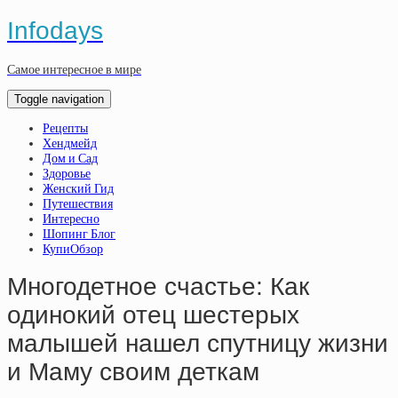
Infodays
Самое интересное в мире
Toggle navigation
Рецепты
Хендмейд
Дом и Сад
Здоровье
Женский Гид
Путешествия
Интересно
Шопинг Блог
КупиОбзор
Многодетное счастье: Как
одинокий отец шестерых
малышей нашел спутницу жизни
и Маму своим деткам