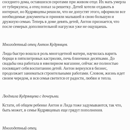
соседнего дома, оставшихся сиротами при живом отце. Их мать умерла
от туберкулеза, а отец попал за решетку. Детей хотели отдавать в
интернат, но Кудрявцевы решили, что не допустят этого, оформили все
необходимые документы и приняли малышей в свою большую и
дружную семью. Теперь в доме девять детей, Антон признается, что
после семерых дополнительной нагрузки уже не ощущаешь.
Многодетный отец Антон Кудрявцев.
Люда быстро вошла в роль многодетной матери, научилась варить
борщи в пятилитровых кастрюлях, печь блинчики десятками. До
свадьбы она работала в ювелирном магазине, сейчас же полностью
посвящает себя воспитанию детей. Антон вернулся в бизнес,
продолжает заниматься строительными работами. Словом, жизнь идет
своим чередом, и вся семья светится от радости, любви и тепла.
Людмила Кудрявцева с дочерьми.
Кстати, об общем ребенке Антон и Лида тоже задумываются, так что,
быть может, в семье Кудрявцевых еще грядут пополнения.
Многодетный отец.