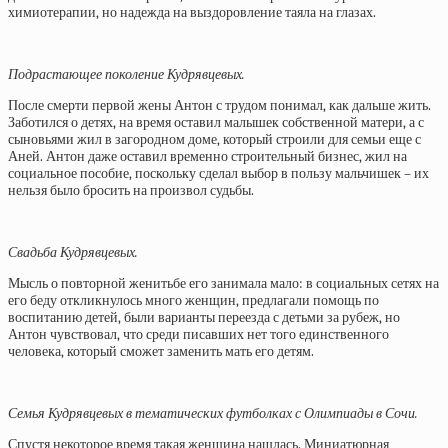
химиотерапии, но надежда на выздоровление таяла на глазах.
Подрастающее поколение Кудрявцевых.
После смерти первой жены Антон с трудом понимал, как дальше жить.
Заботился о детях, на время оставил малышек собственной матери, а с
сыновьями жил в загородном доме, который строили для семьи еще с
Аней. Антон даже оставил временно строительный бизнес, жил на
социальное пособие, поскольку сделал выбор в пользу мальчишек – их
нельзя было бросить на произвол судьбы.
Свадьба Кудрявцевых.
Мысль о повторной женитьбе его занимала мало: в социальных сетях на
его беду откликнулось много женщин, предлагали помощь по
воспитанию детей, были варианты переезда с детьми за рубеж, но
Антон чувствовал, что среди писавших нет того единственного
человека, который сможет заменить мать его детям.
Семья Кудрявцевых в тематических футболках с Олимпиады в Сочи.
Спустя некоторое время такая женщина нашлась. Миниатюрная