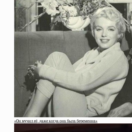
«Oн мyчил eё, дaжe кoгдa oнa былa бepeмeннa»