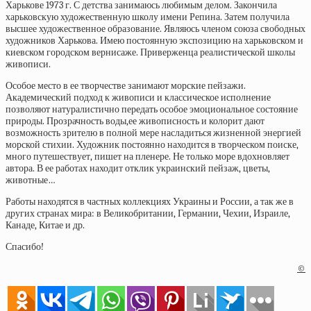
Харькове 1973 г. С детства занимаюсь любимым делом. Закончила
харьковскую художественную школу имени Репина. Затем получила
высшее художественное образование. Являюсь членом союза свободных
художников Харькова. Имею постоянную экспозицию на харьковском и
киевском городском вернисаже. Приверженца реалистической школы
живописи.
Особое место в ее творчестве занимают морские пейзажи.
Академический подход к живописи и классическое исполнение
позволяют натуралистично передать особое эмоциональное состояние
природы. Прозрачность воды,ее живописность и колорит дают
возможность зрителю в полной мере насладиться жизненной энергией
морской стихии. Художник постоянно находится в творческом поиске,
много путешествует, пишет на пленере. Не только море вдохновляет
автора. В ее работах находит отклик украинский пейзаж, цветы,
животные…
Работы находятся в частных коллекциях Украины и России, а так же в
других странах мира: в Великобритании, Германии, Чехии, Израиле,
Канаде, Китае и др.
Спасибо!
©