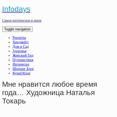
Infodays
Самое интересное в мире
Toggle navigation
Рецепты
Хендмейд
Дом и Сад
Здоровье
Женский Гид
Путешествия
Интересно
Шопинг Блог
КупиОбзор
Мне нравится любое время
года… Художница Наталья
Токарь