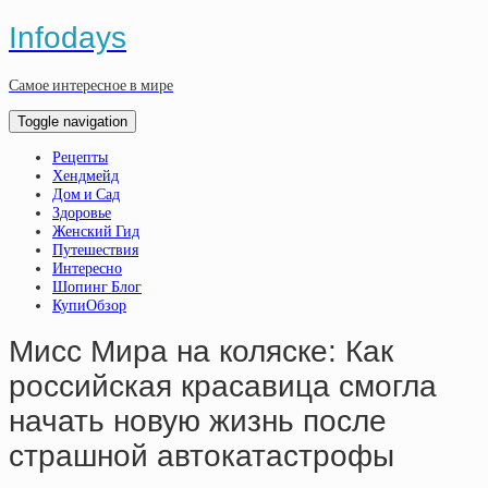
Infodays
Самое интересное в мире
Toggle navigation
Рецепты
Хендмейд
Дом и Сад
Здоровье
Женский Гид
Путешествия
Интересно
Шопинг Блог
КупиОбзор
Мисс Мира на коляске: Как
российская красавица смогла
начать новую жизнь после
страшной автокатастрофы