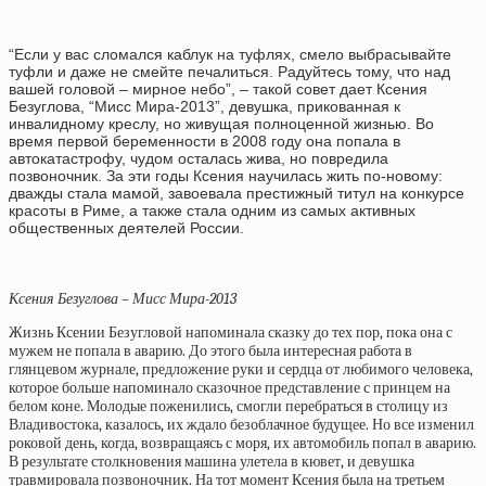
“Если у вас сломался каблук на туфлях, смело выбрасывайте
туфли и даже не смейте печалиться. Радуйтесь тому, что над
вашей головой – мирное небо”, – такой совет дает Ксения
Безуглова, “Мисс Мира-2013”, девушка, прикованная к
инвалидному креслу, но живущая полноценной жизнью. Во
время первой беременности в 2008 году она попала в
автокатастрофу, чудом осталась жива, но повредила
позвоночник. За эти годы Ксения научилась жить по-новому:
дважды стала мамой, завоевала престижный титул на конкурсе
красоты в Риме, а также стала одним из самых активных
общественных деятелей России.
Ксения Безуглова – Мисс Мира-2013
Жизнь Ксении Безугловой напоминала сказку до тех пор, пока она с
мужем не попала в аварию. До этого была интересная работа в
глянцевом журнале, предложение руки и сердца от любимого человека,
которое больше напоминало сказочное представление с принцем на
белом коне. Молодые поженились, смогли перебраться в столицу из
Владивостока, казалось, их ждало безоблачное будущее. Но все изменил
роковой день, когда, возвращаясь с моря, их автомобиль попал в аварию.
В результате столкновения машина улетела в кювет, и девушка
травмировала позвоночник. На тот момент Ксения была на третьем