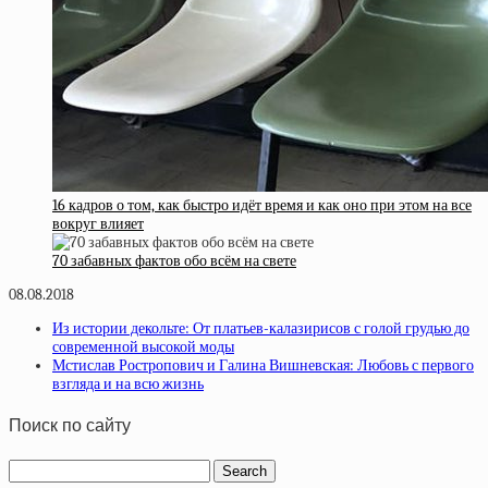
16 кадров о том, как быстро идёт время и как оно при этом на все
вокруг влияет
70 забавных фактов обо всём на свете
08.08.2018
Из истории декольте: От платьев-калазирисов с голой грудью до
современной высокой моды
Мстислав Ростропович и Галина Вишневская: Любовь с первого
взгляда и на всю жизнь
Поиск по сайту