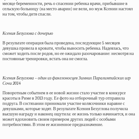
месяце беременности, речь о спасении ребенка врачи, прибывшие в
сельскую больницу (на место аварии) не вели, но муж Ксении настоял
на том, чтобы дитя спасли.
Ксения Безуглова с дочерью
В результате операция была проведена, последующие 5 месяцев
девушка провела в кровати, чтобы выносить ребенка. Надеялась, что
сможет ходить после родов, но ее ожидало разочарование: несмотря на
постоянные тренировки, встать она не смогла.
Ксения Безуглова – один из факелоносцев Зимних Паралимпийских игр
Сочи 2014
Поворотным событием в ее новой жизни стало участие в конкурсе
красоты в Риме в 2013 году. Ее фото на отборочный тур отправила
подруга. В состязании принимали участие колясочники наравне с
девушками, которые ходят. В результате Ксения Безуглова получила
высшую награду и наконец ощутила: ее жизнь только начинается, и она
может вдохновить своим примером других людей с особыми
потребностями. В этом ее жизненное предназначение.