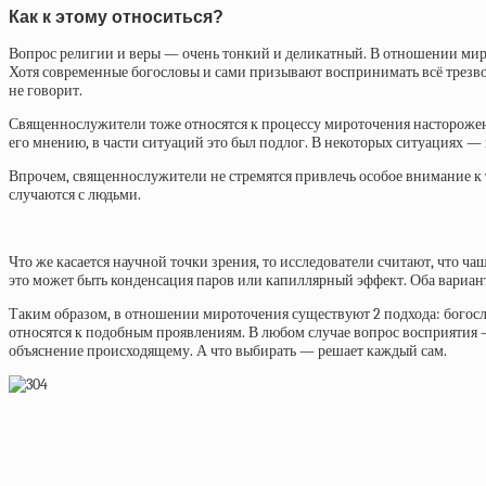
Как к этому относиться?
Вопрос религии и веры — очень тонкий и деликатный. В отношении мироточ
Хотя современные богословы и сами призывают воспринимать всё трезво
не говорит.
Священнослужители тоже относятся к процессу мироточения насторожен
его мнению, в части ситуаций это был подлог. В некоторых ситуациях —
Впрочем, священнослужители не стремятся привлечь особое внимание к 
случаются с людьми.
Что же касается научной точки зрения, то исследователи считают, что ч
это может быть конденсация паров или капиллярный эффект. Оба вариант
Таким образом, в отношении мироточения существуют 2 подхода: богос
относятся к подобным проявлениям. В любом случае вопрос восприятия —
объяснение происходящему. А что выбирать — решает каждый сам.