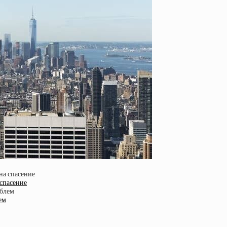
 спасение
ем