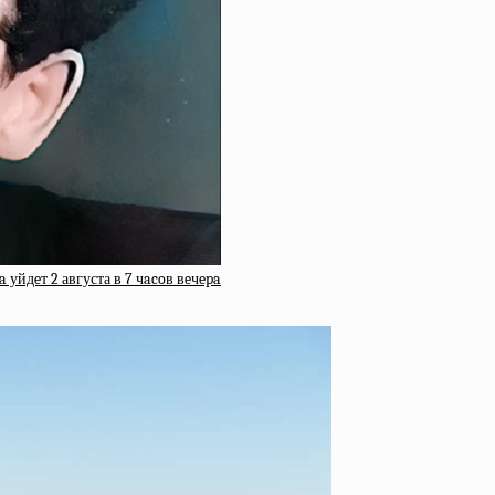
уйдeт 2 августа в 7 чacoв вeчepa