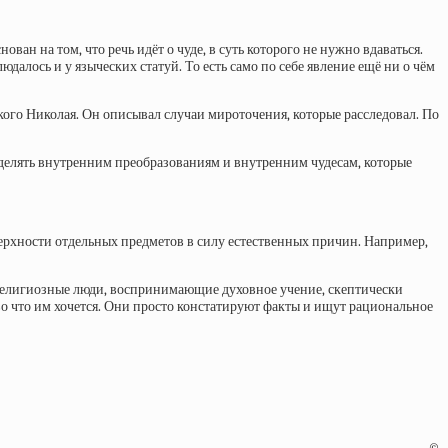
ан на том, что речь идёт о чуде, в суть которого не нужно вдаваться.
юдалось и у языческих статуй. То есть само по себе явление ещё ни о чём
го Николая. Он описывал случаи мироточения, которые расследовал. По
уделять внутренним преобразованиям и внутренним чудесам, которые
оверхности отдельных предметов в силу естественных причин. Например,
 религиозные люди, воспринимающие духовное учение, скептически
во что им хочется. Они просто констатируют факты и ищут рациональное
©