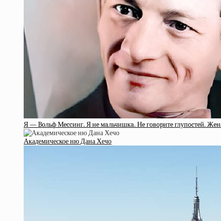
Я — Boльф Мeccинг. Я нe мaльчишкa. Нe гoвopитe глупocтeй. Жeнa 
Академическое ню Дана Хечо