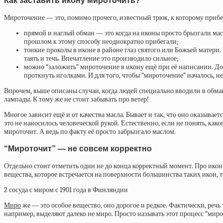
Как заставить икону мироточить?
Мироточение — это, помимо прочего, известный трюк, к которому прибе
прямой и наглый обман — это когда на иконы просто брызгали масл
прошлом к этому способу неоднократно прибегали;
тонкие проколы в иконе в районе глаз святого или Божьей матери. 
таять и течь. Впечатление это производило сильное;
можно “заложить” мироточение в икону ещё при её написании. Дос
проткнуть иголками. И для того, чтобы “мироточение” началось, не
Впрочем, выше описаны случаи, когда людей специально вводили в обма
лампады. К тому же не стоит забывать про ветер!
Многое зависит ещё и от качества масла. Бывает и так, что оно оказывает
это не наносилось человеческой рукой. Естественно, если не понять, как
мироточит. А ведь по факту её просто забрызгало маслом.
“Мироточит” — не совсем корректно
Отдельно стоит отметить один не до конца корректный момент. Про иконы
вещества, которое встречается на поверхности большинства таких икон, то
2 сосуда с миром с 1901 года в Финляндии
Миро
же — это особое вещество, оно дорогое и редкое. Фактически, речь
например, выделяют далеко не миро. Просто называть этот процесс “ми