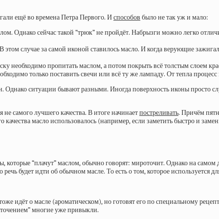
гали ещё во времена Петра Первого. И
способов
было не так уж и мало:
ом. Однако сейчас такой “трюк” не пройдёт. Набрызги можно легко отличит
В этом случае за самой иконой ставилось масло. И когда верующие зажигали
ку необходимо пропитать маслом, а потом покрыть всё толстым слоем крас
обходимо только поставить свечи или всё ту же лампаду. От тепла процесс 
н. Однако ситуации бывают разными. Иногда поверхность иконы просто сл
ся не самого лучшего качества. В итоге начинает
постреливать
. Причём пятн
ого качества масло использовалось (например, если заметить быстро и замен
, которые “плачут” маслом, обычно говорят: мироточит. Однако на самом д
 речь будет идти об обычном масле. То есть о том, которое используется д
 тоже идёт о масле (ароматическом), но готовят его по специальному рецеп
роточением” многие уже привыкли.