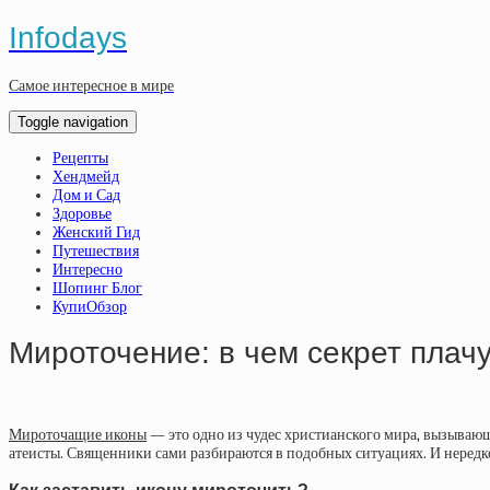
Infodays
Самое интересное в мире
Toggle navigation
Рецепты
Хендмейд
Дом и Сад
Здоровье
Женский Гид
Путешествия
Интересно
Шопинг Блог
КупиОбзор
Мироточение: в чем секрет плач
Мироточащие иконы
— это одно из чудес христианского мира, вызывающ
атеисты. Священники сами разбираются в подобных ситуациях. И нередко