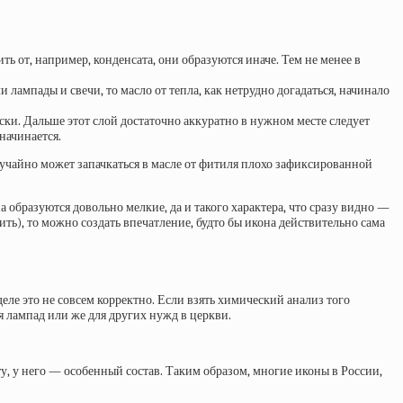
ь от, например, конденсата, они образуются иначе. Тем не менее в
 лампады и свечи, то масло от тепла, как нетрудно догадаться, начинало
ки. Дальше этот слой достаточно аккуратно в нужном месте следует
начинается.
учайно может запачкаться в масле от фитиля плохо зафиксированной
а образуются довольно мелкие, да и такого характера, что сразу видно —
ить), то можно создать впечатление, будто бы икона действительно сама
еле это не совсем корректно. Если взять химический анализ того
ля лампад или же для других нужд в церкви.
ту, у него — особенный состав. Таким образом, многие иконы в России,