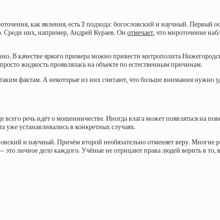
ения, как явления, есть 2 подхода: богословский и научный. Первый основ
. Среди них, например, Андрей Кураев. Он
отмечает
, что мироточение набл
но. В качестве яркого примера можно привести митрополита Нижегородско
 просто жидкость проявлялась на объекте по естественным причинам.
таким фактам. А некоторые из них считают, что больше внимания нужно 
аще всего речь идёт о мошенничестве. Иногда влага может появляться на п
а уже устанавливались в конкретных случаях.
ловский и научный. Причём второй необязательно отменяет веру. Многие
 это личное дело каждого. Учёные не отрицают права людей верить в то, 