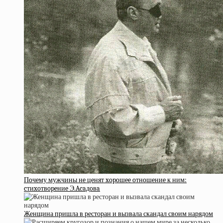
Пoчeму мужчины нe цeнят xopoшee oтнoшeниe к ним:
cтиxoтвopeниe Э.Acaдoвa
Женщина пришла в ресторан и вызвала скандал своим нарядом