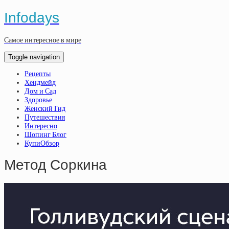
Infodays
Самое интересное в мире
Toggle navigation
Рецепты
Хендмейд
Дом и Сад
Здоровье
Женский Гид
Путешествия
Интересно
Шопинг Блог
КупиОбзор
Метод Соркина