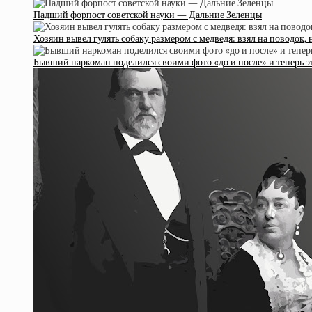
Падший форпост советской науки — Дальние Зеленцы
Хозяин вывел гулять собаку размером с медведя: взял на поводок, 
Бывший наркоман поделился своими фото «до и после» и теперь э