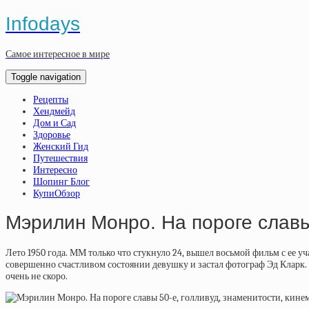
Infodays
Самое интересное в мире
Toggle navigation
Рецепты
Хендмейд
Дом и Сад
Здоровье
Женский Гид
Путешествия
Интересно
Шопинг Блог
КупиОбзор
Мэрилин Монро. На пороге слав
Лето 1950 года. ММ только что стукнуло 24, вышел восьмой фильм с ее уч
совершенно счастливом состоянии девушку и застал фотограф Эд Кларк
очень не скоро.