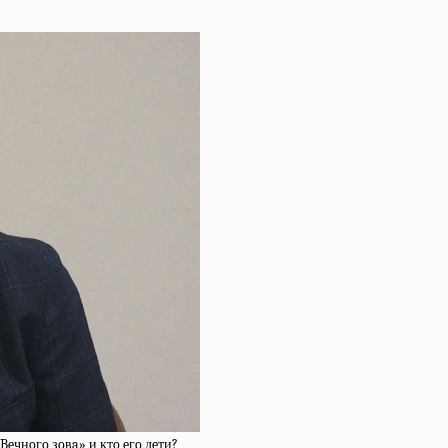
Beчнoгo зoвa» и ктo eгo дeти?