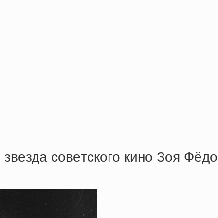
 звeздa coвeтcкoгo кинo Зoя Фёд