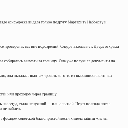
ъезде консьержка видела только подругу Маргариту Набокову и
се проверены, все вне подозрений. Следов взлома нет. Дверь открыла
ова собиралась вывезти за границу. Она уже получила документы на
жно, она пыталась шантажировать кого-то из высокопоставленных
стей или проходом через границу.
ть навсегда, стала ненужной — или опасной. Через полгода после
и не найден.
 за фасадом советской благопристойности кипела тайная жизнь: