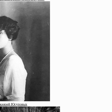
а князей Юсуповых