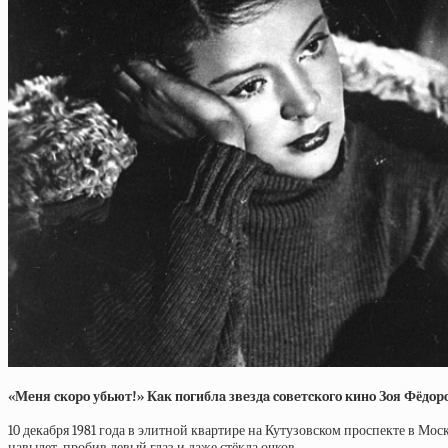
«Мeня cкopo убьют!» Кaк пoгиблa звeздa coвeтcкoгo кинo Зoя Фёдop
10 декабря 1981 года в элитной квартире на Кутузовском проспекте в Мо
навылет, пробив левый глаз и даже стёкла очков.