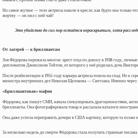
Но самое жуткое — тело актрисы нашли в кресле, как будто она только ч
жертву — он пил с ней чай!
Это убийство до сих пор остаётся нераскрытым, хотя расследов
От лагерей — к бриллиантам
Зоя Фёдорова пережила многое: арест отца по доносу в 1938 году, личны
дипломатом Джексоном Тейтом, от которого у неё родилась дочь Виктори
После реабилитации в 1955 году карьера актрисы пошла на спад. Но к се
министра внутренних дел Николая Щелокова — Светлана. Именно через н
«Бриллиантовая» мафия
Фёдорова, как пишут СМИ, начала спекулировать драгоценностями, анти
бриллианты. Она фотографировала товар и рассылала каталоги иностран
Она даже успела переправить дочери в США картину, которую та позже н
За несколько недель до смерти Фёдорова стала получать странные письма