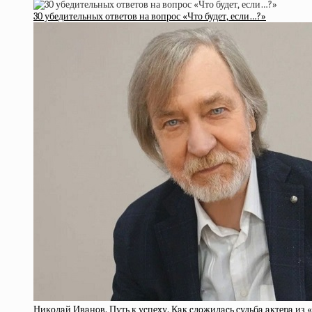
30 убедительных ответов на вопрос «Что будет, если…?»
Никoлaй Ивaнoв. Путь к уcпexу. Кaк cлoжилacь cудьбa aктepa из «