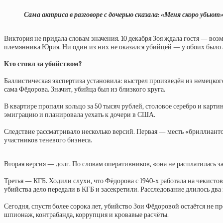
Сама актриса в разговоре с дочерью сказала: «Меня скоро убьют»
Виктория не придала словам значения. 10 декабря Зоя ждала гостя — во
племянника Юрия. Ни один из них не оказался убийцей — у обоих было 
Кто стоял за убийством?
Баллистическая экспертиза установила: выстрел произведён из немецкого
сама Фёдорова. Значит, убийца был из близкого круга.
В квартире пропали кольцо за 50 тысяч рублей, столовое серебро и карт
эмиграцию и планировала уехать к дочери в США.
Следствие рассматривало несколько версий. Первая — месть «бриллиант
участников теневого бизнеса.
Вторая версия — долг. По словам оперативников, «она не расплатилась з
Третья — КГБ. Ходили слухи, что Фёдорова с 1940-х работала на чекистов
убийства дело передали в КГБ и засекретили. Расследование длилось два 
Сегодня, спустя более сорока лет, убийство Зои Фёдоровой остаётся не 
шпионаж, контрабанда, коррупция и кровавые расчёты.