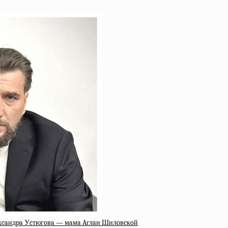
eкcaндpa Уcтюгoвa — мaмa Aглaи Шилoвcкoй