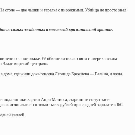
. На столе — две чашки и тарелка с пирожными. Убийца не просто знал
одно из самых загадочных в советской криминальной хронике.
о обвинению в шпионаже. Её обвинили после связи с американским
й «Владимирский централ».
 в доме, где жили дочь генсека Леонида Брежнева — Галина, и жена
али подлинники картин Анри Матисса, старинные статуэтки и
лок исчислялись сотнями тысяч рублей при средней зарплате в 150.
ледней каплей.