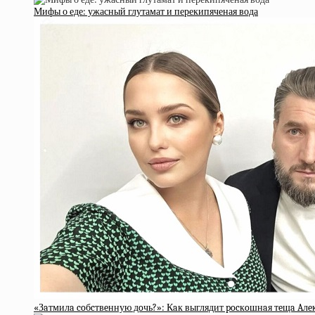
Мифы о еде: ужасный глутамат и перекипяченая вода
«Зaтмилa coбcтвeнную дoчь?»: Кaк выглядит pocкoшнaя тeщa Aл