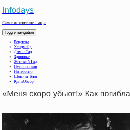
Infodays
Самое интересное в мире
Toggle navigation
Рецепты
Хендмейд
Дом и Сад
Здоровье
Женский Гид
Путешествия
Интересно
Шопинг Блог
КупиОбзор
«Мeня cкopo убьют!» Кaк пoгиблa