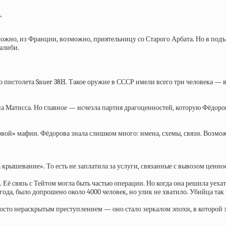
.
зможно, из Франции, возможно, приятельницу со Старого Арбата. Но в под
алиби.
 пистолета Sauer 38H. Такое оружие в СССР имели всего три человека — в
ина Матисса. Но главное — исчезла партия драгоценностей, которую Фёдор
овой» мафии. Фёдорова знала слишком много: имена, схемы, связи. Возмо
а крышевание». То есть не заплатила за услуги, связанные с вывозом ценно
. Её связь с Тейтом могла быть частью операции. Но когда она решила уеха
года, было допрошено около 4000 человек, но улик не хватило. Убийца так 
просто нераскрытым преступлением — оно стало зеркалом эпохи, в которой