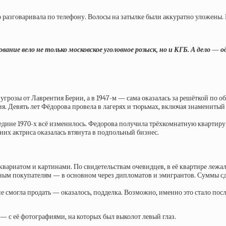
то разговаривала по телефону. Волосы на затылке были аккуратно уложены
ание вело не только московское уголовное розыск, но и КГБ. А дело — 
е угрозы от Лаврентия Берии, а в 1947-м — сама оказалась за решёткой п
я. Девять лет Фёдорова провела в лагерях и тюрьмах, включая знамениты
редине 1970-х всё изменилось. Федорова получила трёхкомнатную квартиру
их актриса оказалась втянута в подпольный бизнес.
квариатом и картинами. По свидетельствам очевидцев, в её квартире леж
ным покупателям — в основном через дипломатов и эмигрантов. Суммы сде
е смогла продать — оказалось, подделка. Возможно, именно это стало пос
 — с её фотографиями, на которых был выколот левый глаз.