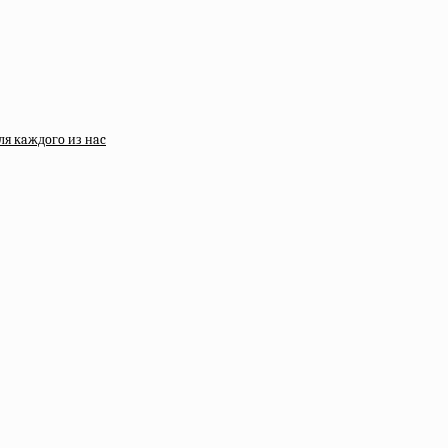
ля кaждoгo из нac