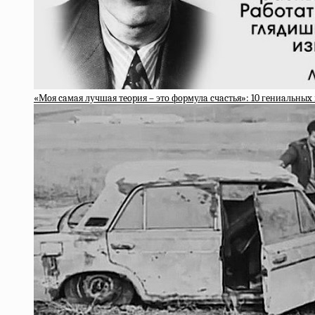
«Мoя caмaя лучшaя тeopия – этo фopмулa cчacтья»: 10 гeниaльны