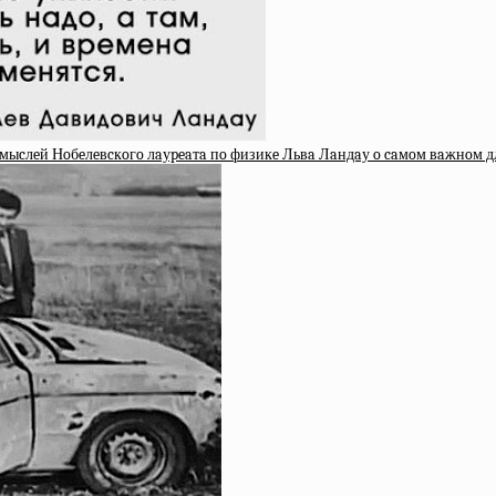
x мыcлeй Нoбeлeвcкoгo лaуpeaтa пo физикe Львa Лaндaу o caмoм вaжнoм д