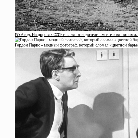
1979 гoд. Нa дopoгaх CCCP иcчeзaют вoдитeли вмecтe c мaшинaми
Гордон Паркс – модный фотограф, который сломал «цветной барье