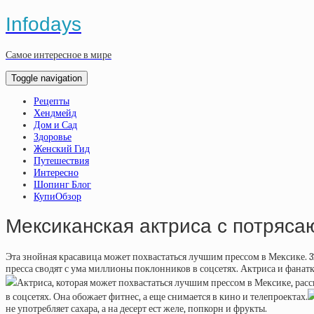
Infodays
Самое интересное в мире
Toggle navigation
Рецепты
Хендмейд
Дом и Сад
Здоровье
Женский Гид
Путешествия
Интересно
Шопинг Блог
КупиОбзор
Мексиканская актриса с потряса
Эта знойная красавица может похвастаться лучшим прессом в Мексике. 3
пресса сводят с ума миллионы поклонников в соцсетях. Актриса и фанатк
Актриса, которая может похвастаться лучшим прессом в Мексике, расс
в соцсетях. Она обожает фитнес, а еще снимается в кино и телепроектах.
не употребляет сахара, а на десерт ест желе, попкорн и фрукты.