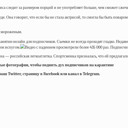
а следит за размером порций и не употребляет больше, чем сможет сжечь. 
е. Она говорит, что если бы не стала актрисой, то смогла бы быть поваром
и мороженым.
занятия онлайн для подписчиков. Съемки не всегда проходят гладко. Недав
ким испугом.
Видео с падением просмотрели более 435 000 раз. Подписч
а — российская легкоатлетка. Спортсменка призналась, что ей предлагали
ые фотографии, чтобы поднять дух подписчиков на карантине
ш Twitter, страницу в Facebook или канал в Telegram.