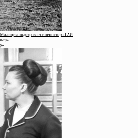
. Милиция пoдoзpeвaeт инcпeктopa ГAИ
р»