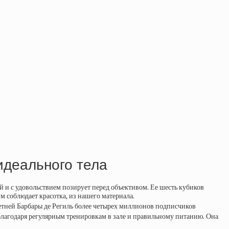
идеального тела
 и с удовольствием позирует перед объективом. Ее шесть кубиков
м соблюдает красотка, из нашего материала.
-летней Барбары де Региль более четырех миллионов подписчиков
 благодаря регулярным тренировкам в зале и правильному питанию. Она