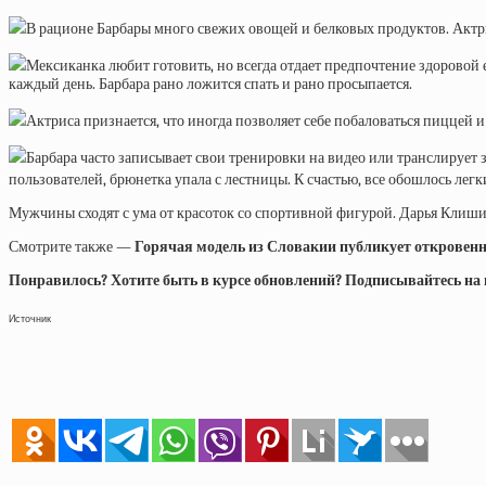
В рационе Барбары много свежих овощей и белковых продуктов. Актрис
Мексиканка любит готовить, но всегда отдает предпочтение здоровой ед
каждый день. Барбара рано ложится спать и рано просыпается.
Актриса признается, что иногда позволяет себе побаловаться пиццей 
Барбара часто записывает свои тренировки на видео или транслирует 
пользователей, брюнетка упала с лестницы. К счастью, все обошлось лег
Мужчины сходят с ума от красоток со спортивной фигурой. Дарья Клишин
Смотрите также —
Горячая модель из Словакии публикует откровенн
Понравилось? Хотите быть в курсе обновлений? Подписывайтесь на на
Источник