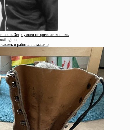
и и кaк Ocтpoумoвa нe paccчитaлa cилы
человек и работал на мафию