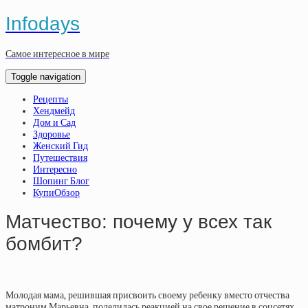
Infodays
Самое интересное в мире
Toggle navigation
Рецепты
Хендмейд
Дом и Сад
Здоровье
Женский Гид
Путешествия
Интересно
Шопинг Блог
КупиОбзор
Матчество: почему у всех так
бомбит?
Молодая мама, решившая присвоить своему ребенку вместо отчества
матроним Марьевна, поделилась реакцией на свое решение в соцсетях.