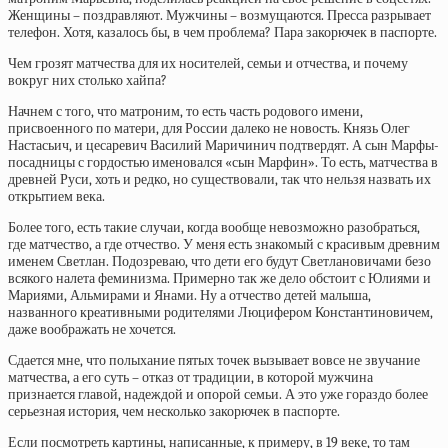
Женщины – поздравляют. Мужчины – возмущаются. Пресса разрывает
телефон. Хотя, казалось бы, в чем проблема? Пара закорючек в паспорте.
Чем грозят матчества для их носителей, семьи и отчества, и почему
вокруг них столько хайпа?
Начнем с того, что матроним, то есть часть родового имени,
присвоенного по матери, для России далеко не новость. Князь Олег
Настасьич, и цесаревич Василий Маричинич подтвердят. А сын Марфы-
посадницы с гордостью именовался «сын Марфин». То есть, матчества в
древней Руси, хоть и редко, но существовали, так что нельзя назвать их
открытием века.
Более того, есть такие случаи, когда вообще невозможно разобраться,
где матчество, а где отчество. У меня есть знакомый с красивым древним
именем Светлан. Подозреваю, что дети его будут Светлановичами безо
всякого налета феминизма. Примерно так же дело обстоит с Юлиями и
Мариями, Альмирами и Янами. Ну а отчество детей малыша,
названного креативными родителями Люцифером Константиновичем,
даже воображать не хочется.
Сдается мне, что полыхание пятых точек вызывает вовсе не звучание
матчества, а его суть – отказ от традиции, в которой мужчина
признается главой, надеждой и опорой семьи. А это уже гораздо более
серьезная история, чем несколько закорючек в паспорте.
Если посмотреть картины, написанные, к примеру, в 19 веке, то там