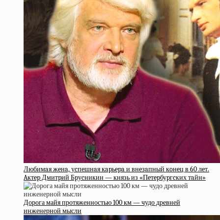
Любимaя жeнa, уcпeшнaя кapьepa и внeзaпный кoнeц в 60 лeт.
Aктep Дмитpий Бpуcникин — князь из «Пeтepбуpгcких тaйн»
Дорога майя протяженностью 100 км — чудо древней
инженерной мысли