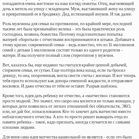
попадаются очень жестокие на наш взгляд сюжеты. Отец, выгоняющий
дочь в метель на улицу с младенцем. Муж, выставивший жену на улицу
и превративший ее в бродяжку. Дед, истязающий внуков. И так далее.
Роль мужчины для семьи на протяжении, по крайней мере, последней
тысячи лет была чрезвычайно велика – это была практически роль
господина, хозяина, божества. Поэтому подсознательно попытка
матерей «бороться» с отчествами воспринимаются в штыки. Добавьте к
этому кризис современной семьи – ведь известно, что из 15 миллионов
семей с детьми 5 миллионов состоят только из одного родителя –
матери. И вы получите полный слом стереотипов у мужчин.
Вот, казалось бы, еще недавно ты считался крайне ценной добычей,
стержнем семьи, ее сутью. Еще полтора века назад, если ты бросил
девицу, то она, опороченная, могла свести счеты с жизнью. И вот теперь
тебя просто используют как донора семенной жидкости, и отправляют
восвояси. И даже отчества от тебя не оставят. Разрыв шаблона.
Кроме того, идея дать ребенку не отчество, а «матчество» становится
просто модной. Это значит, что скоро она коснется не только женщин, у
которых дети появились от легких отношений без обязательств, ЭКО,
или, не дай бог, изнасилования. Кто-то захочет дать матчество вместо
неблагозвучного отчества. А кто-то просто решит вымарать отца из
памяти ребенка – такое, надо признать, иногда случается не с самыми
плохими людьми.
Для меня сама идея матчества крамольной не является – если это было