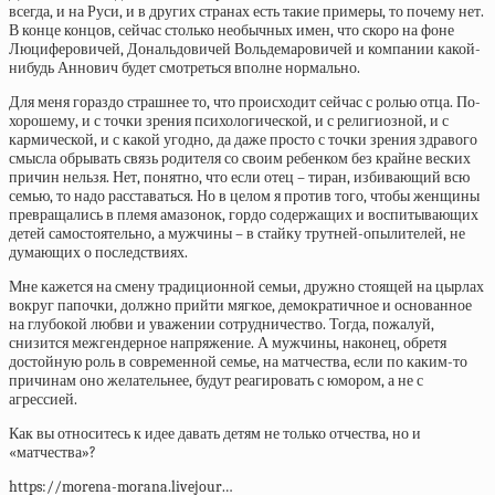
всегда, и на Руси, и в других странах есть такие примеры, то почему нет.
В конце концов, сейчас столько необычных имен, что скоро на фоне
Люциферовичей, Дональдовичей Вольдемаровичей и компании какой-
нибудь Аннович будет смотреться вполне нормально.
Для меня гораздо страшнее то, что происходит сейчас с ролью отца. По-
хорошему, и с точки зрения психологической, и с религиозной, и с
кармической, и с какой угодно, да даже просто с точки зрения здравого
смысла обрывать связь родителя со своим ребенком без крайне веских
причин нельзя. Нет, понятно, что если отец – тиран, избивающий всю
семью, то надо расставаться. Но в целом я против того, чтобы женщины
превращались в племя амазонок, гордо содержащих и воспитывающих
детей самостоятельно, а мужчины – в стайку трутней-опылителей, не
думающих о последствиях.
Мне кажется на смену традиционной семьи, дружно стоящей на цырлах
вокруг папочки, должно прийти мягкое, демократичное и основанное
на глубокой любви и уважении сотрудничество. Тогда, пожалуй,
снизится межгендерное напряжение. А мужчины, наконец, обретя
достойную роль в современной семье, на матчества, если по каким-то
причинам оно желательнее, будут реагировать с юмором, а не с
агрессией.
Как вы относитесь к идее давать детям не только отчества, но и
«матчества»?
https://morena-morana.livejour…