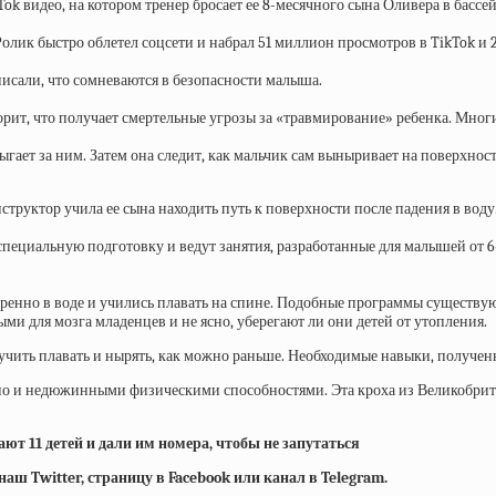
k видео, на котором тренер бросает ее 8-месячного сына Оливера в бассейн
лик быстро облетел соцсети и набрал 51 миллион просмотров в TikTok и 
исали, что сомневаются в безопасности малыша.
оворит, что получает смертельные угрозы за «травмирование» ребенка. Мно
ыгает за ним. Затем она следит, как мальчик сам выныривает на поверхност
структор учила ее сына находить путь к поверхности после падения в воду
специальную подготовку и ведут занятия, разработанные для малышей от 
веренно в воде и учились плавать на спине. Подобные программы существу
и для мозга младенцев и не ясно, уберегают ли они детей от утопления.
ить плавать и нырять, как можно раньше. Необходимые навыки, полученн
, но и недюжинными физическими способностями. Эта кроха из Великобрита
т 11 детей и дали им номера, чтобы не запутаться
ш Twitter, страницу в Facebook или канал в Telegram.