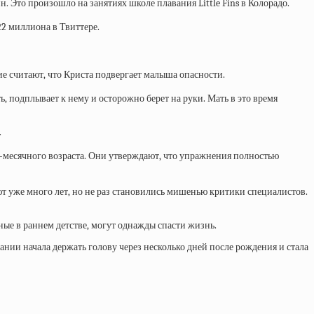
. Это произошло на занятиях школе плавания Little Fins в Колорадо.
22 миллиона в Твиттере.
гие считают, что Криста подвергает малыша опасности.
ь, подплывает к нему и осторожно берет на руки. Мать в это время
.
6-месячного возраста. Они утверждают, что упражнения полностью
ют уже много лет, но не раз становились мишенью критики специалистов.
ые в раннем детстве, могут однажды спасти жизнь.
нии начала держать голову через несколько дней после рождения и стала