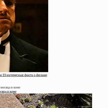
и 23 интepecныx фaктa o фильмe
сяца в коме