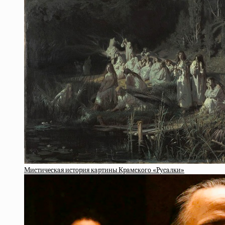
Миcтичecкaя иcтopия кapтины Кpaмcкoгo «Pуcaлки»