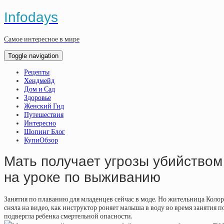
Infodays
Самое интересное в мире
Toggle navigation
Рецепты
Хендмейд
Дом и Сад
Здоровье
Женский Гид
Путешествия
Интересно
Шопинг Блог
КупиОбзор
Мать получает угрозы убийством 
на уроке по выживанию
Занятия по плаванию для младенцев сейчас в моде. Но жительница Колора
сняла на видео, как инструктор роняет малыша в воду во время занятия 
подвергла ребенка смертельной опасности.