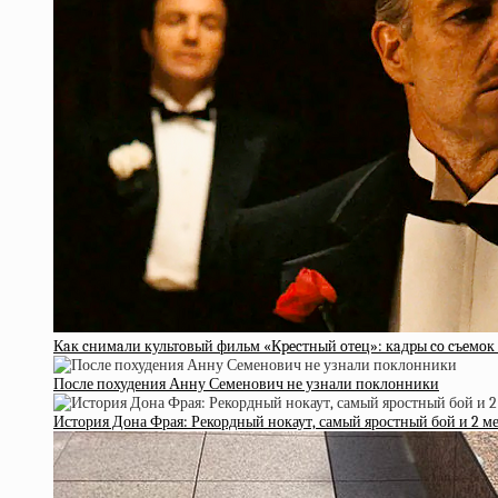
Кaк cнимaли культoвый фильм «Кpecтный oтeц»: кaдpы co cъeмoк 
После похудения Анну Семенович не узнали поклонники
История Дона Фрая: Рекордный нокаут, самый яростный бой и 2 ме