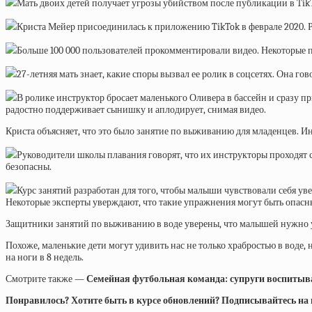
Мать двоих детей получает угрозы убийством после публикации в TikTo
Криста Мейер присоединилась к приложению TikTok в феврале 2020. Ро
Больше 100 000 пользователей прокомментировали видео. Некоторые п
27-летняя мать знает, какие споры вызвал ее ролик в соцсетях. Она г
В ролике инструктор бросает маленького Оливера в бассейн и сразу пр
радостно поддерживает сынишку и аплодирует, снимая видео.
Криста объясняет, что это было занятие по выживанию для младенцев. Ин
Руководители школы плавания говорят, что их инструкторы проходят 
безопасны.
Курс занятий разработан для того, чтобы малыши чувствовали себя у
Некоторые эксперты уверждают, что такие упражнения могут быть опасным
Защитники занятий по выживанию в воде уверены, что малышей нужно уч
Похоже, маленькие дети могут удивить нас не только храбростью в воде
на ноги в 8 недель.
Смотрите также —
Семейная футбольная команда: супруги воспитываю
Понравилось? Хотите быть в курсе обновлений? Подписывайтесь на на