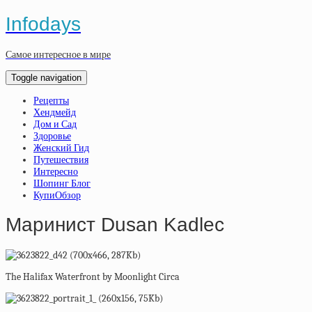
Infodays
Самое интересное в мире
Toggle navigation
Рецепты
Хендмейд
Дом и Сад
Здоровье
Женский Гид
Путешествия
Интересно
Шопинг Блог
КупиОбзор
Маринист Dusan Kadlec
The Halifax Waterfront by Moonlight Circa