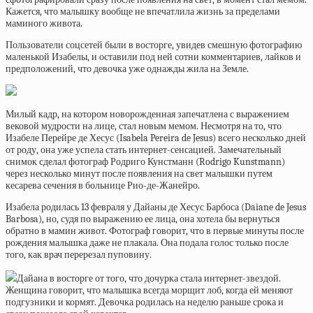
Кажется, что малышку вообще не впечатлила жизнь за пределами
маминого живота.
Пользователи соцсетей были в восторге, увидев смешную фотографию
маленькой Изабелы, и оставили под ней сотни комментариев, лайков и
предположений, что девочка уже однажды жила на Земле.
Милый кадр, на котором новорожденная запечатлена с выражением
вековой мудрости на лице, стал новым мемом. Несмотря на то, что
Изабеле Перейре де Хесус (Isabela Pereira de Jesus) всего несколько дней
от роду, она уже успела стать интернет-сенсацией. Замечательный
снимок сделал фотограф Родриго Кунстманн (Rodrigo Kunstmann)
через несколько минут после появления на свет малышки путем
кесарева сечения в больнице Рио-де-Жанейро.
Изабела родилась 13 февраля у Дайаны де Хесус Барбоса (Daiane de Jesus
Barbosa), но, судя по выражению ее лица, она хотела бы вернуться
обратно в мамин живот. Фотограф говорит, что в первые минуты после
рождения малышка даже не плакала. Она подала голос только после
того, как врач перерезал пуповину.
Дайана в восторге от того, что дочурка стала интернет-звездой.
Женщина говорит, что малышка всегда морщит лоб, когда ей меняют
подгузники и кормят. Девочка родилась на неделю раньше срока и