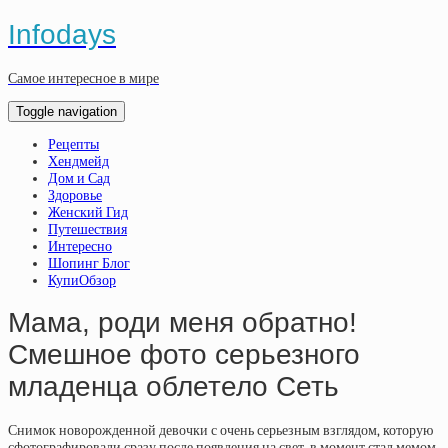
Infodays
Самое интересное в мире
Toggle navigation
Рецепты
Хендмейд
Дом и Сад
Здоровье
Женский Гид
Путешествия
Интересно
Шопинг Блог
КупиОбзор
Мама, роди меня обратно!
Смешное фото серьезного
младенца облетело Сеть
Снимок новорожденной девочки с очень серьезным взглядом, которую
сфотографировали сразу после появления на свет, в момент стал мемом.