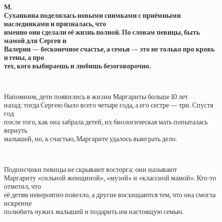
М.
Суханкина поделилась новыми снимками с приёмными
наследниками и призналась, что
именно они сделали её жизнь полной. По словам певицы, быть
мамой для Сергея и
Валерии — бесконечное счастье, а семья — это не только про кровь
и гены, а про
тех, кого выбираешь и любишь безоговорочно.
Напомним, дети появились в жизни Маргариты больше 10 лет
назад: тогда Сергею было всего четыре года, а его сестре — три. Спустя
год
после того, как она забрала детей, их биологическая мать попыталась
вернуть
малышей, но, к счастью, Маргарите удалось выиграть дело.
Подписчики певицы не скрывают восторга: они называют
Маргариту «сильной женщиной», «музой» и «классной мамой». Кто-то
отметил, что
её детям невероятно повезло, а другие восхищаются тем, что она смогла
искренне
полюбить чужих малышей и подарить им настоящую семью.