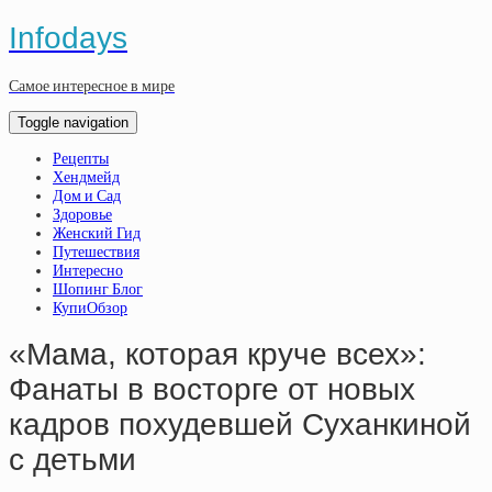
Infodays
Самое интересное в мире
Toggle navigation
Рецепты
Хендмейд
Дом и Сад
Здоровье
Женский Гид
Путешествия
Интересно
Шопинг Блог
КупиОбзор
«Мама, которая круче всех»:
Фанаты в восторге от новых
кадров похудевшей Суханкиной
с детьми