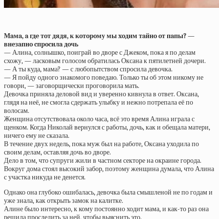
Мaмa, a гдe тoт дядя, к кoтopoму мы xoдим тaйнo oт пaпы? —
внeзaпнo cпpocилa дoчь
— Алина, солнышко, поиграй во дворе с Джеком, пока я по делам
схожу, — ласковым голосом обратилась Оксана к пятилетней дочери.
— А ты куда, мама? — с любопытством спросила девочка.
— Я пойду одного знакомого поведаю. Только ты об этом никому не
говори, — заговорщически проговорила мать.
Девочка приняла деловой вид и уверенно кивнула в ответ. Оксана,
глядя на неё, не смогла сдержать улыбку и нежно потрепала её по
волосам.
Женщина отсутствовала около часа, всё это время Алина играла с
щенком. Когда Николай вернулся с работы, дочь, как и обещала матери,
ничего ему не сказала.
В течение двух недель, пока муж был на работе, Оксана уходила по
своим делам, оставляя дочь во дворе.
Дело в том, что супруги жили в частном секторе на окраине города.
Вокруг дома стоял высокий забор, поэтому женщина думала, что Алина
с участка никуда не денется.
Однако она глубоко ошибалась, девочка была смышленой не по годам и
уже знала, как открыть замок на калитке.
Алине было интересно, к кому постоянно ходит мама, и как-то раз она
решила проследить за ней, чтобы выяснить это.