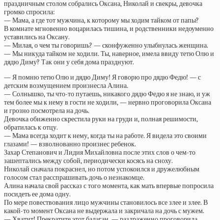
праздничным столом собрались Оксана, Николай и свекры, девочка
громко спросила:
— Мама, а где тот мужчина, к которому мы ходим тайком от папы?
В комнате мгновенно воцарилась тишина, и родственники недоуменно
уставились на Оксану.
— Милая, о чем ты говоришь? — сконфуженно улыбнулась женщина.
— Мы никуда тайком не ходили. Ты, наверное, имела ввиду тетю Олю и
дядю Диму? Так они у себя дома празднуют.
— Я помню тетю Олю и дядю Диму! Я говорю про дядю Федю! — с
детским возмущением произнесла Алина.
— Солнышко, ты что-то путаешь, никакого дядю Федю я не знаю, и уж
тем более мы к нему в гости не ходили, — нервно проговорила Оксана
и грозно посмотрела на дочь.
Девочка обиженно скрестила руки на груди и, полная решимости,
обратилась к отцу.
— Мама всегда ходит к нему, когда ты на работе. Я видела это своими
глазами! — взволнованно произнес ребенок.
Захар Степанович и Лидия Михайловна после этих слов о чем-то
зашептались между собой, периодически косясь на сноху.
Николай сначала покраснел, но потом успокоился и дружелюбным
голосом стал расспрашивать дочь о незнакомце.
Алина начала свой рассказ с того момента, как мать впервые попросила
посидеть ее дома одну.
По мере повествования лицо мужчины становилось все злее и злее. В
какой-то момент Оксана не выдержала и закричала на дочь с мужем.
— Хватит! Прекратите этот балаган, — раздраженно проговорила