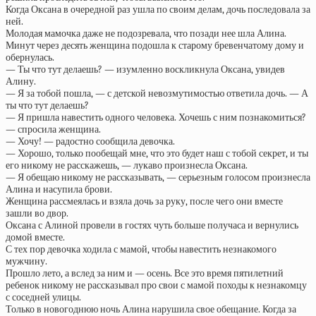
Когда Оксана в очередной раз ушла по своим делам, дочь последовала за
ней.
Молодая мамочка даже не подозревала, что позади нее шла Алина.
Минут через десять женщина подошла к старому бревенчатому дому и
обернулась.
— Ты что тут делаешь? — изумленно воскликнула Оксана, увидев
Алину.
— Я за тобой пошла, — с детской невозмутимостью ответила дочь. — А
ты что тут делаешь?
— Я пришла навестить одного человека. Хочешь с ним познакомиться?
— спросила женщина.
— Хочу! — радостно сообщила девочка.
— Хорошо, только пообещай мне, что это будет наш с тобой секрет, и ты
его никому не расскажешь, — лукаво произнесла Оксана.
— Я обещаю никому не рассказывать, — серьезным голосом произнесла
Алина и насупила брови.
Женщина рассмеялась и взяла дочь за руку, после чего они вместе
зашли во двор.
Оксана с Алиной провели в гостях чуть больше получаса и вернулись
домой вместе.
С тех пор девочка ходила с мамой, чтобы навестить незнакомого
мужчину.
Прошло лето, а вслед за ним и — осень. Все это время пятилетний
ребенок никому не рассказывал про свои с мамой походы к незнакомцу
с соседней улицы.
Только в новогоднюю ночь Алина нарушила свое обещание. Когда за