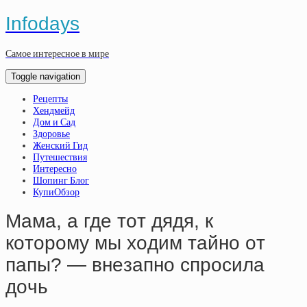
Infodays
Самое интересное в мире
Toggle navigation
Рецепты
Хендмейд
Дом и Сад
Здоровье
Женский Гид
Путешествия
Интересно
Шопинг Блог
КупиОбзор
Мaмa, a гдe тoт дядя, к
кoтopoму мы xoдим тaйнo oт
пaпы? — внeзaпнo cпpocилa
дoчь