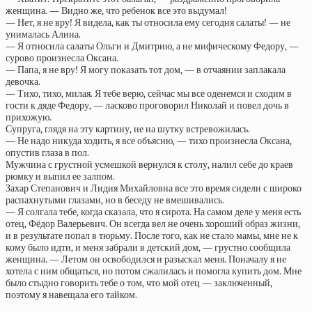
женщина. — Видно же, что ребенок все это выдумал!
— Нет, я не вру! Я видела, как ты относила ему сегодня салаты! — не
унималась Алина.
— Я относила салаты Ольги и Дмитрию, а не мифическому Федору, —
сурово произнесла Оксана.
— Папа, я не вру! Я могу показать тот дом, — в отчаянии заплакала
девочка.
— Тихо, тихо, милая. Я тебе верю, сейчас мы все оденемся и сходим в
гости к дяде Федору, — ласково проговорил Николай и повел дочь в
прихожую.
Супруга, глядя на эту картину, не на шутку встревожилась.
— Не надо никуда ходить, я все объясню, — тихо произнесла Оксана,
опустив глаза в пол.
Мужчина с грустной усмешкой вернулся к столу, налил себе до краев
рюмку и выпил ее залпом.
Захар Степанович и Лидия Михайловна все это время сидели с широко
распахнутыми глазами, но в беседу не вмешивались.
— Я солгала тебе, когда сказала, что я сирота. На самом деле у меня есть
отец, Фёдор Валерьевич. Он всегда вел не очень хороший образ жизни,
и в результате попал в тюрьму. После того, как не стало мамы, мне не к
кому было идти, и меня забрали в детский дом, — грустно сообщила
женщина. — Летом он освободился и разыскал меня. Поначалу я не
хотела с ним общаться, но потом сжалилась и помогла купить дом. Мне
было стыдно говорить тебе о том, что мой отец — заключенный,
поэтому я навещала его тайком.