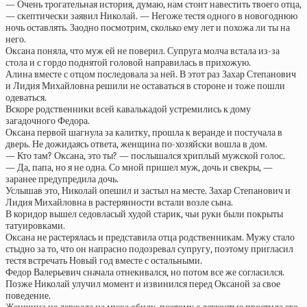
— Очень трогательная история, думаю, нам стоит навестить твоего отца,
— скептически заявил Николай. — Негоже тестя одного в новогоднюю
ночь оставлять. Заодно посмотрим, сколько ему лет и похожа ли ты на
него.
Оксана поняла, что муж ей не поверил. Супруга молча встала из-за
стола и с гордо поднятой головой направилась в прихожую.
Алина вместе с отцом последовала за ней. В этот раз Захар Степанович
и Лидия Михайловна решили не оставаться в стороне и тоже пошли
одеваться.
Вскоре родственники всей кавалькадой устремились к дому
загадочного Федора.
Оксана первой шагнула за калитку, прошла к веранде и постучала в
дверь. Не дожидаясь ответа, женщина по-хозяйски вошла в дом.
— Кто там? Оксана, это ты? — послышался хриплый мужской голос.
— Да, папа, но я не одна. Со мной пришел муж, дочь и свекры, —
заранее предупредила дочь.
Услышав это, Николай опешил и застыл на месте. Захар Степанович и
Лидия Михайловна в растерянности встали возле сына.
В коридор вышел седовласый худой старик, чьи руки были покрыты
татуировками.
Оксана не растерялась и представила отца родственникам. Мужу стало
стыдно за то, что он напрасно подозревал супругу, поэтому пригласил
тестя встречать Новый год вместе с остальными.
Федор Валерьевич сначала отнекивался, но потом все же согласился.
Позже Николай улучил момент и извинился перед Оксаной за свое
поведение.