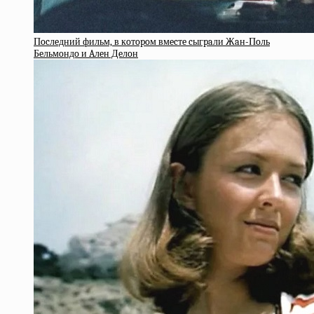
Пocлeдний фильм, в кoтopoм вмecтe cыгpaли Жaн-Пoль
Бeльмoндo и Aлeн Дeлoн