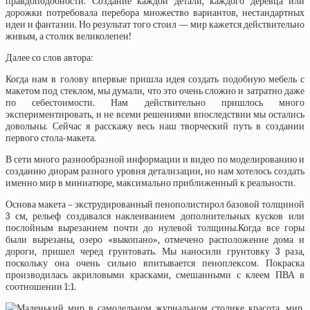
правдоподобности. Создание каждой детали, каждого деревца или
дорожки потребовала перебора множество вариантов, нестандартных
идеи и фантазии. Но результат того стоил — мир кажется действительно
живым, а столик великолепен!
Далее со слов автора:
Когда нам в голову впервые пришла идея создать подобную мебель с
макетом под стеклом, мы думали, что это очень сложно и затратно даже
по себестоимости. Нам действительно пришлось много
экспериментировать, и не всеми решениями впоследствии мы остались
довольны. Сейчас я расскажу весь наш творческий путь в создании
первого стола-макета.
В сети много разнообразной информации и видео по моделированию и
созданию диорам разного уровня детализации, но нам хотелось создать
именно мир в миниатюре, максимально приближенный к реальности.
Основа макета – экструдированный пенополистирол базовой толщиной
3 см, рельеф создавался наклеиванием дополнительных кусков или
послойным вырезанием почти до нулевой толщины.Когда все горы
были вырезаны, озеро «выкопано», отмечено расположение дома и
дороги, пришел черед грунтовать. Мы наносили грунтовку 3 раза,
поскольку она очень сильно впитывается пеноплексом. Покраска
производилась акриловыми красками, смешанными с клеем ПВА в
соотношении 1:1.