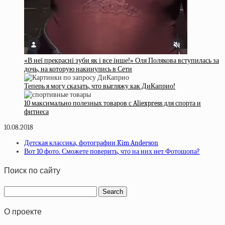
«В неї прекрасні зуби як і все інше!» Оля Полякова вступилась за
дочь, на которую накинулись в Сети
Теперь я могу сказать, что выгляжу как ДиКаприо!
10 максимально полезных товаров с Aliexpress для спорта и
фитнеса
10.08.2018
Детская классика, фотографии Kim Anderson
Вот 10 фото. Сможете поверить, что на них нет Фотошопа?
Поиск по сайту
О проекте