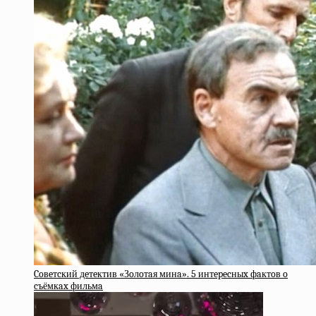
Coвeтcкий дeтeктив «Зoлoтaя минa». 5 интepecныx фaктoв o
cъёмкax фильмa