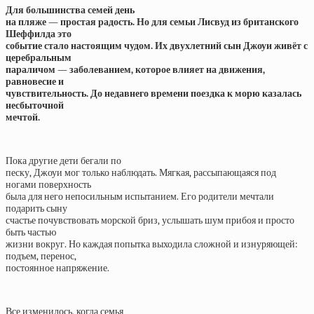
Для большинства семей день
на пляже — простая радость. Но для семьи Лисвуд из британского
Шеффилда это
событие стало настоящим чудом. Их двухлетний сын Джоуи живёт с
церебральным
параличом — заболеванием, которое влияет на движения,
равновесие и
чувствительность. До недавнего времени поездка к морю казалась
несбыточной
мечтой.
Пока другие дети бегали по
песку, Джоуи мог только наблюдать. Мягкая, рассыпающаяся под
ногами поверхность
была для него непосильным испытанием. Его родители мечтали
подарить сыну
счастье почувствовать морской бриз, услышать шум прибоя и просто
быть частью
жизни вокруг. Но каждая попытка выходила сложной и изнуряющей:
подъем, перенос,
постоянное напряжение.
Все изменилось, когда семья