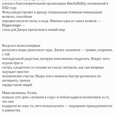
узнала о благотворительной организации BeachAbility, основанной в
2012 году.
Фонд предоставляет в аренду специальные пляжные инвалидные
коляски, способные
передвигаться по песку и воде. Именно одна из таких колясок —
Hippocampe —
стала для Джоуи пропуском в новый мир.
Когда его колеса впервые
коснулись моря, произошло чудо. Джоуи засмеялся — громко, искренне,
с той
неподдельной радостью, которую невозможно подделать. Вокруг него
играли брат и
сестра, а родители со слезами на глазах смотрели, как сын впервые
ощущает простое
человеческое счастье. Видео этого момента быстро разошлось по
интернету, тронув
сердца тысяч людей.
Мама мальчика, Хелен,
назвала этот день «лучшим в году» и поблагодарила волонтеров за то,
что они
подарили ее сыну то, чего нельзя купить — ощущение принадлежности
и равенства.