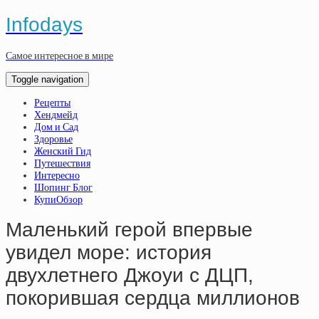
Infodays
Самое интересное в мире
Toggle navigation
Рецепты
Хендмейд
Дом и Сад
Здоровье
Женский Гид
Путешествия
Интересно
Шопинг Блог
КупиОбзор
Маленький герой впервые
увидел море: история
двухлетнего Джоуи с ДЦП,
покорившая сердца миллионов