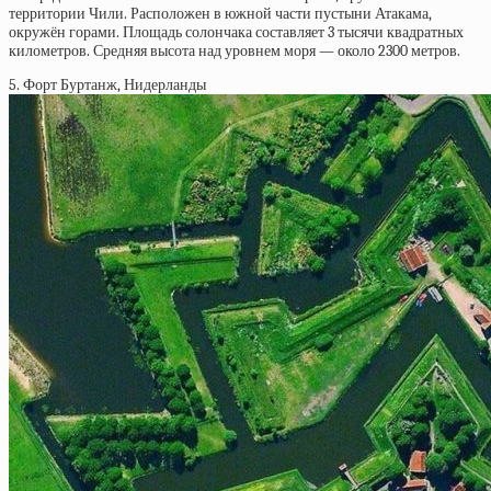
территории Чили. Расположен в южной части пустыни Атакама,
окружён горами. Площадь солончака составляет 3 тысячи квадратных
километров. Средняя высота над уровнем моря — около 2300 метров.
5. Форт Буртанж, Нидерланды