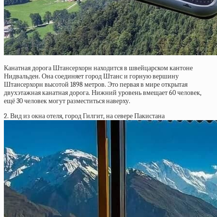
Канатная дорога Штансерхорн находится в швейцарском кантоне
Нидвальден. Она соединяет город Штанс и горную вершину
Штансерхорн высотой 1898 метров. Это первая в мире открытая
двухэтажная канатная дорога. Нижний уровень вмещает 60 человек,
ещё 30 человек могут разместиться наверху.
2. Вид из окна отеля, город Гилгит, на севере Пакистана