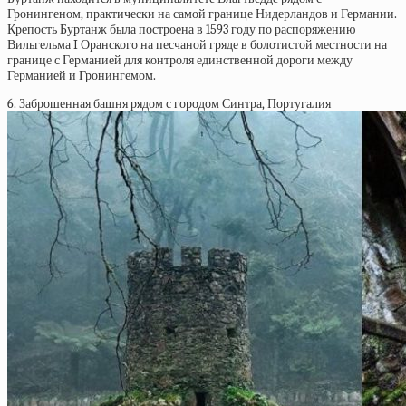
Гронингеном, практически на самой границе Нидерландов и Германии.
Крепость Буртанж была построена в 1593 году по распоряжению
Вильгельма I Оранского на песчаной гряде в болотистой местности на
границе с Германией для контроля единственной дороги между
Германией и Гронингемом.
6. Заброшенная башня рядом с городом Синтра, Португалия