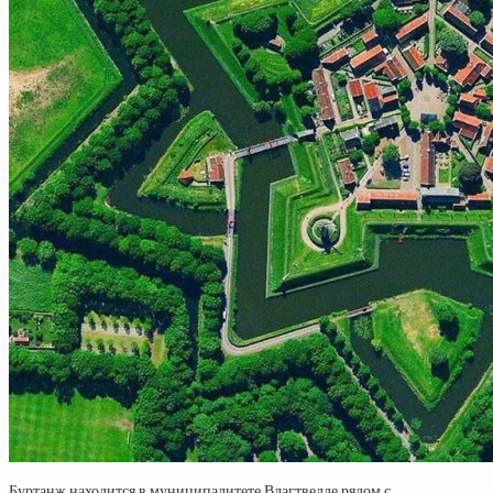
Буртанж находится в муниципалитете Влагтведде рядом с