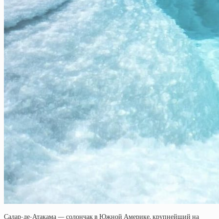
Салар-де-Атакама — солончак в Южной Америке, крупнейший на