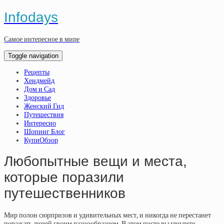
Infodays
Самое интересное в мире
Toggle navigation
Рецепты
Хендмейд
Дом и Сад
Здоровье
Женский Гид
Путешествия
Интересно
Шопинг Блог
КупиОбзор
Любопытные вещи и места,
которые поразили
путешественников
Мир полон сюрпризов и удивительных мест, и никогда не перестанет
поражать людей своим разнообразием. В этом посте вы увидите