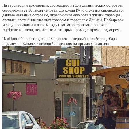
На территории архипелага, состоящего из 18 вулканических островов,
сегодня живут 50 тысяч человек. До конца 19-го столетия овцеводство,
давшее название островам, играло основную роль в жизни фарерцев,
овечья шерсть была главным товаром в торговле с Данией. На Фарерах
между поселками и даже между самими островами проложены
глубокие тоннели, некоторые из которых проходят прямо под морем.
11. «Пивной велосипед» на 15 человек — первый в своём роде бар с
педалями в Канаде, имеющий лицензию на продажу алкоголя