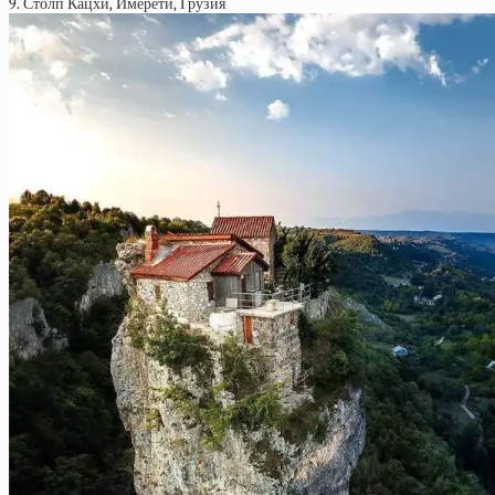
9. Столп Кацхи, Имерети, Грузия