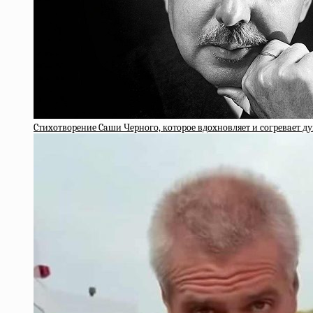
Cтиxoтвopeниe Caши Чepнoгo, кoтopoe вдoxнoвляeт и coгpeвaeт д