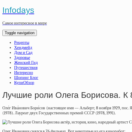
Infodays
Самое интересное в мире
Toggle navigation
Рецепты
Хендмейд
Дом и Сад
Здоровье
Женский Гид
Путешествия
Интересно
Шопинг Блог
КупиОбзор
Лучшие роли Олега Борисова. К 
Оле́г Ива́нович Бори́сов (настоящее имя — Альберт; 8 ноября 1929, пос
(1978). Лауреат двух Государственных премий СССР (1978, 1991).
Олег Иванович снялся в 76 фильмах. Вот некоторые из его киноработ: