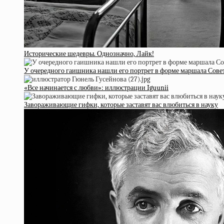
Исторические шедевры. Однозначно, Лайк!
У очередного гаишника нашли его портрет в форме маршала Сове
«Все начинается с любви»: иллюстрации Iguunii
Завораживающие гифки, которые заставят вас влюбиться в науку