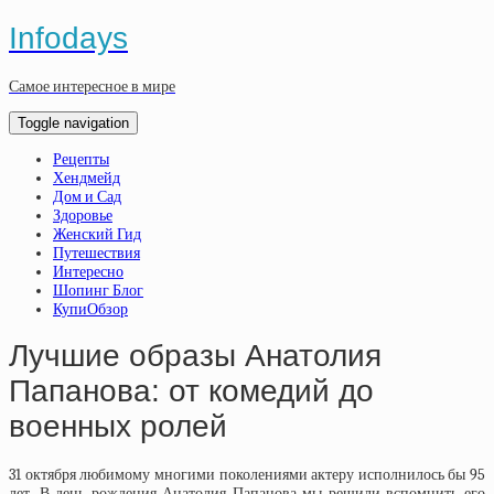
Infodays
Самое интересное в мире
Toggle navigation
Рецепты
Хендмейд
Дом и Сад
Здоровье
Женский Гид
Путешествия
Интересно
Шопинг Блог
КупиОбзор
Лучшие образы Анатолия
Папанова: от комедий до
военных ролей
31 октября любимому многими поколениями актеру исполнилось бы 95
лет. В день рождения Анатолия Папанова мы решили вспомнить его