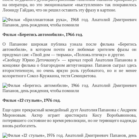
на оператора, но это эмоциональное «выступление» так понравилось
Леониду Гайдаю, что он решил оставить эту фразу в картине.
Фильм «Берегись автомобиля», 1966 год.
О Папанове широкая публика узнала после фильма «Берегись
автомобиля», в котором почти все любимые зрителем фразы он
придумал сам: «Твой дом — тюрьма», «Положь птичку» и другие.
«Свободу Юрию Деточкину!» — кричал герой Анатолия Папанова в
концовке фильма о благородном автоугонщике. Папанов сыграл здесь
второстепенную, но очень яркую роль грубоватого, но и не менее
колоритного Сокол-Кружкина, тестя Семицветова.
Фильм «12 стульев», 1976 год.
Еще один прекрасный комедийный дуэт Анатолия Папанова с Андреем
Мироновым. Актер играет аристократа Кису Воробьянинова,
потерявшего состояние во время революции, но не теряющего надежды
вновь разбогатеть.