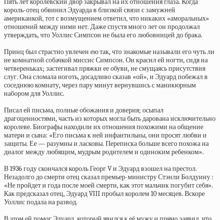
Пять лет королевский двор закрывал на их отношения глаза. Когда
король-отец обвинил Эдуарда в близкой связи с замужней
американкой, тот с возмущением ответил, что никаких «аморальных»
отношений между ними нет. Даже спустя много лет он продолжал
утверждать, что Уоллис Симпсон не была его любовницей до брака.
Принц был страстно увлечен ею так, что знакомые называли его чуть ли
не комнатной собачкой миссис Симпсон. Он красил ей ногти, сидя на
четвереньках; застегивал пряжки ее обуви, не смущаясь присутствия
слуг. Она сломала ноготь, досадливо сказав «ой», и Эдуард побежал в
соседнюю комнату, через пару минут вернувшись с маникюрным
набором для Уоллис.
Писал ей письма, полные обожания и доверия; осыпал
драгоценностями, часть из которых могла быть дарована исключительно
королеве. Биографы находили их отношения похожими на общение
матери и сына: «Его письма к ней инфантильны, они просят любви и
защиты. Ее — разумны и ласковы. Переписка больше всего похожа на
диалог между любящим, мудрым родителем и одиноким ребенком».
В 1936 году скончался король Георг V и Эдуард взошел на престол.
Незадолго до смерти отец сказал премьер-министру Стэнли Болдуину :
«Не пройдет и года после моей смерти, как этот мальчик погубит себя».
Как предсказал отец, Эдуард VIII пробыл королем 10 месяцев. Вскоре
Уоллис подала на развод.
В этом ей помог Эдуард, который явился к её мужу и прямо заявил, что