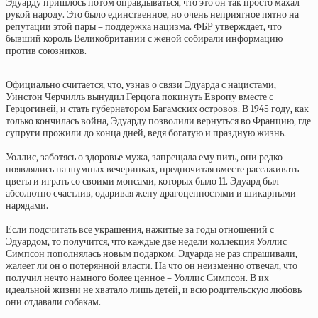
Эдуарду пришлось потом оправдываться, что это он так просто махал
рукой народу. Это было единственное, но очень неприятное пятно на
репутации этой пары – поддержка нацизма. ФБР утверждает, что
бывший король Великобритании с женой собирали информацию
против союзников.
Официально считается, что, узнав о связи Эдуарда с нацистами,
Уинстон Черчилль вынудил Герцога покинуть Европу вместе с
Герцогиней, и стать губернатором Багамских островов. В 1945 году, как
только кончилась война, Эдуарду позволили вернуться во Францию, где
супруги прожили до конца дней, ведя богатую и праздную жизнь.
Уоллис, заботясь о здоровье мужа, запрещала ему пить, они редко
появлялись на шумных вечеринках, предпочитая вместе рассаживать
цветы и играть со своими мопсами, которых было 11. Эдуард был
абсолютно счастлив, одаривая жену драгоценностями и шикарными
нарядами.
Если подсчитать все украшения, нажитые за годы отношений с
Эдуардом, то получится, что каждые две недели коллекция Уоллис
Симпсон пополнялась новым подарком. Эдуарда не раз спрашивали,
жалеет ли он о потерянной власти. На что он неизменно отвечал, что
получил нечто намного более ценное – Уоллис Симпсон. В их
идеальной жизни не хватало лишь детей, и всю родительскую любовь
они отдавали собакам.