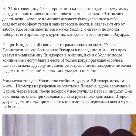
На 24-ю годовщину брака герцогиня сказала, что отдает своему мужу
каждую каплю привязанности, пояснив эти слова так: «Это значит
делать вещи, которые помогают человеку быть увереннее в себе,
создают атмосферу тепла и заинтересованности, и отвлекают его от
забот». Как бы ни заботилась о муже Уоллис, она так и не смогла
побороть его привычку к курению, которая в итоге погубила Эдуарда.
Герцог Виндзорский скончался от рака горла в возрасте 77 лет.
Единственное, что беспокоило Эдуарда в последние дни — его прах
увезут в усыпальницу Виндзоров в Англию, и они с Уоллис после
кончины не смогут быть вместе. И только когда правящая королева
Елизавета дала Эдуарду письменное разрешение на захоронение жены
рядом с ним, бывший король смог умереть спокойно.
Уход мужа стал для Уоллис тяжелейшим ударом. Ей теперь незачем
жить… Несмотря на разрешение остаться в Лондоне, вдова вернулась в
Париж. Через месяц после похорон у нее случился первый инсульт. Она
выстояла, но стала прихрамывать, левая рука плохо двигалась. Второй
удар на долгие годы приковал ее к постели. Она пережила своего мужа
на 14 лет.