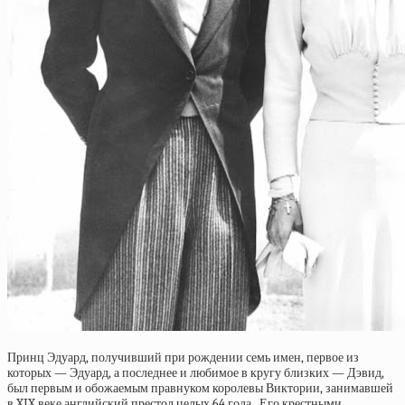
Принц Эдуард, получивший при рождении семь имен, первое из
которых — Эдуард, а последнее и любимое в кругу близких — Дэвид,
был первым и обожаемым правнуком королевы Виктории, занимавшей
в XIX веке английский престол целых 64 года,. Его крестными