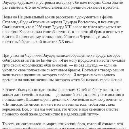
Эдуарда «дураком» и устроила истерику с битьем посуды. Сама она не
раз заявляла, что не хотела становится причиной отказа от престола.
Недавно Национальный архив рассекретил документы из файла
Скотленд-Ярда «Отречение короля Эдуарда Восьмого», и все ахнули.
Оказывается, что в 1936 году Эдуард VIII вовсе не хотел отрекаться от
престола. Король искал способ вступить в запретный брак и остаться у
власти. И помогал ему в этом опять Уинстон Черчилль, самый
известный британский политик ХХ века.
При участии Черчилля Эдуард написал обращение к народу, которое
собирался зачитать по Би-би-си. «Я не могу продолжать нести тяжелый
груз своих королевских обязанностей, — писал Эдуард, — если не
укреплю свое положение счастливым браком. Поэтому я твердо решил
жениться на женщине, которую люблю… Я потратил очень много
времени на поиски женщины, которую хотел бы назвать своей женой.
Без нее я был ужасно одиноким человеком. С ней я обрету все то, что
может дать семейная жизнь, — домашний очаг, взаимную симпатию и
понимание». Дальше король делал исключительно важное уточнение:
«Ни миссис Симпсон, ни я не настаиваем на том, чтобы она стала
королевой. Все, о чем мы мечтаем, это чтобы наше семейное счастье
принесло моей жене достоинство и надлежащий титул».
То есть, он соглашался на морганатический брак, который означал, что
его супруга не будет коронована, а их совместные дети не получат право