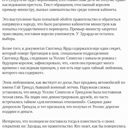
наследования престола. Текст обращения, отосланный королем
премьер-министру, вызвал замешательство среди членов кабинета.
Это выступление было попыткой обойти правительство и обратиться
напрямую к народу, что было расценено кабинетом министров как
попытка государственного переворота. Премьер-министр запретил
трансляцию, поставив королю ультиматум. У Эдуарда не осталось
выбора.
Более того, в документах Скотленд-Ярда содержался еще один секрет,
который поверг британцев в шок. специальное подразделение
Скотленд-Ярда, следившее за Уоллис Симпсон с начала ее романа с
будущим королем, зафиксировало, что, «хотя она проводит много
времени с наследным принцем, у нее есть еще один тайный любовник,
которого она содержит».
Этим любовником, как явствует из досье, был продавец автомобилей по
имени Гай Трендл, бывший военный летчик. Наружная слежка
установила, что между Уоллис Симпсон и Трендлом была постоянная
тесная связь. На людях они демонстрировали дружбу, но часто
встречались тайком «для интимных отношений». Сыщики даже
допросили Трендла, и тот признался, что получал от Уоллис дорогие
подарки и деньги.
Интересно, что полиция не поставила тогда в известность о своих
открытиях ни Эдуарда, ни правительство. Кто знает, как бы повернулись