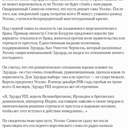
не может короноваться, если Уоллис не будет стоять с ним рядом.
Ошарашенный Симпсон ответил, что пусть решает сама Уоллис. После
того, как лондонский судья, потратив всего 19 минут, узаконил развод
Уоллис, случился беспрецедентный конституционный кризис.
Над страной нависла опасность так называемого морганатического
брака. Премьер-министр Стэнли Болдуин предложил королю три
варианта: отказаться от брака, жениться против воли правительства или
отречься от престола. Единственным видным политиком,
поддержавшим Эдуарда, был Уинстон Черчилль, который расценивал
Уоллис скорее компаньонкой Эдуарда, не видя в их отношениях ничего
постыдного.
Он считал, что эти романтические отношения хорошо влияют на
Эдуарда– он стал очень спокойным, уравновешенным, пропала какая-то
нервозность. Для Эдуарда выбора- она или престол — не существовало.
Король предпочел Уоллис. В конце декабря 1936 года, пробыв на троне
всего 11 месяцев, Эдуард VIII подписал акт об отречении.
«Я, Эдуард VIII, король Великобритании, Ирландии и британских
доминионов, император Индии, настоящим заявляю о своем твердом и
окончательном решении отречься от престола и выражаю желание,
чтобы акт этот вступил в действие немедленно…»
По свидетельствам прислуги, Уоллис Симпсон сразу же после
трансляции его последнего королевского слова по радио назвала