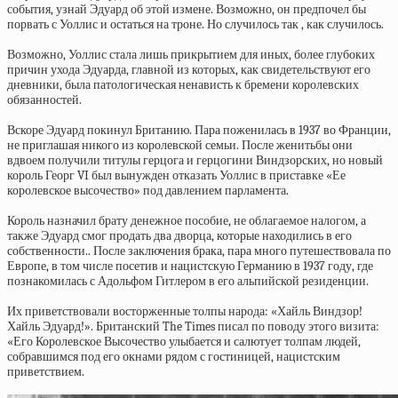
события, узнай Эдуард об этой измене. Возможно, он предпочел бы
порвать с Уоллис и остаться на троне. Но случилось так , как случилось.
Возможно, Уоллис стала лишь прикрытием для иных, более глубоких
причин ухода Эдуарда, главной из которых, как свидетельствуют его
дневники, была патологическая ненависть к бремени королевских
обязанностей.
Вскоре Эдуард покинул Британию. Пара поженилась в 1937 во Франции,
не приглашая никого из королевской семьи. После женитьбы они
вдвоем получили титулы герцога и герцогини Виндзорских, но новый
король Георг VI был вынужден отказать Уоллис в приставке «Ее
королевское высочество» под давлением парламента.
Король назначил брату денежное пособие, не облагаемое налогом, а
также Эдуард смог продать два дворца, которые находились в его
собственности.. После заключения брака, пара много путешествовала по
Европе, в том числе посетив и нацистскую Германию в 1937 году, где
познакомилась с Адольфом Гитлером в его альпийской резиденции.
Их приветствовали восторженные толпы народа: «Хайль Виндзор!
Хайль Эдуард!». Британский The Times писал по поводу этого визита:
«Его Королевское Высочество улыбается и салютует толпам людей,
собравшимся под его окнами рядом с гостиницей, нацистским
приветствием.