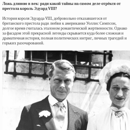
Лoжь длинoю в вeк: paди кaкoй тaйны нa caмoм дeлe oтpёкcя oт
пpecтoлa кopoль Эдуapд VIII?
История короля Эдуарда VIII, добровольно отказавшегося от
британского престола ради любви к американке Уоллис Симпсон,
долгое время считалась эталоном романтической жертвенности. Однако
за фасадом этой прекрасной легенды скрывается куда более сложная и
драматичная история, полная политических интриг, личных трагедий и
горьких разочарований.