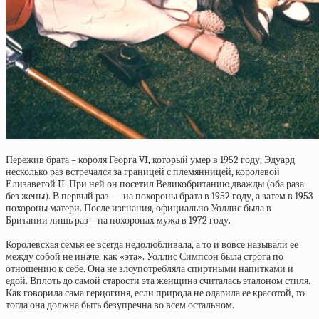
Пережив брата – короля Георга VI, который умер в 1952 году, Эдуард
несколько раз встречался за границей с племянницей, королевой
Елизаветой II. При ней он посетил Великобританию дважды (оба раза
без жены). В первый раз — на похороны брата в 1952 году, а затем в 1953
похороны матери. После изгнания, официально Уоллис была в
Британии лишь раз – на похоронах мужа в 1972 году.
Королевская семья ее всегда недолюбливала, а то и вовсе называли ее
между собой не иначе, как «эта». Уоллис Симпсон была строга по
отношению к себе. Она не злоупотребляла спиртными напитками и
едой. Вплоть до самой старости эта женщина считалась эталоном стиля.
Как говорила сама герцогиня, если природа не одарила ее красотой, то
тогда она должна быть безупречна во всем остальном.