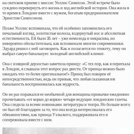
на светском приеме с миссис Уоллис Симпсон. Этой встрече было
суждено перевернуть его жизнь и ход английской истории. Она жила в
то время в Лондоне вместе с мужем, богатым предпринимателем
Эрнестом Симпсоном.
Позже Уоллис вспоминала, что ей особенно запомнились его
печальный взгляд, золотистые волосы, вздернутый нос и абсолютная
естественность. Ей было 35 лет – уже немолода и некрасива, но
невероятно обольстительна, как вспоминали многие современники.
Эдуард решил с ней заговорить. Как и полагается по этикету, тему он
выбрал самую банальную: холодный английский климат.
Она с изящной дерзостью заметила принцу: «С тех пор, как я переехала
в Лондон, я слышала этот вопрос раз двести. От принца можно было
ожидать что-то более оригинальное!» Принц был покорен её
непосредственностью, ведь он привык, что любая сказанная им
банальность воспринималась как мудрость.
Он не раз поражался ее необычной для женщины привычке ежедневно
прочитывать «от корки до корки» четыре ведущие лондонские газеты.
Она следила за всеми новинками литературы и театра. Но больше всего
он был ей благодарен за то, что она всегда интересовалась его
обязанностями, как принца Уэльского, поддерживала его и
сопереживала вместе с ним.