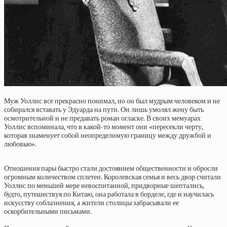
Муж Уоллис все прекрасно понимал, но он был мудрым человеком и не
собирался вставать у Эдуарда на пути. Он лишь умолял жену быть
осмотрительной и не предавать роман огласке. В своих мемуарах
Уоллис вспоминала, что в какой-то момент они «пересекли черту,
которая знаменует собой неопределимую границу между дружбой и
любовью».
Отношения пары быстро стали достоянием общественности и обросли
огромным количеством сплетен. Королевская семья и весь двор считали
Уоллис по меньшей мере невоспитанной, придворные шептались,
будто, путешествуя по Китаю, она работала в борделе, где и научилась
искусству соблазнения, а жители столицы забрасывали ее
оскорбительными письмами.