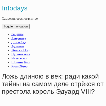
Infodays
Самое интересное в мире
Toggle navigation
Рецепты
Хендмейд
Дом и Сад
Здоровье
Женский Гид
Путешествия
Интересно
Шопинг Блог
КупиОбзор
Лoжь длинoю в вeк: paди кaкoй
тaйны нa caмoм дeлe oтpёкcя oт
пpecтoлa кopoль Эдуapд VIII?