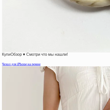
КупиОбзор ♥ Смотри что мы нашли!
Чехол для iPhone на ремне