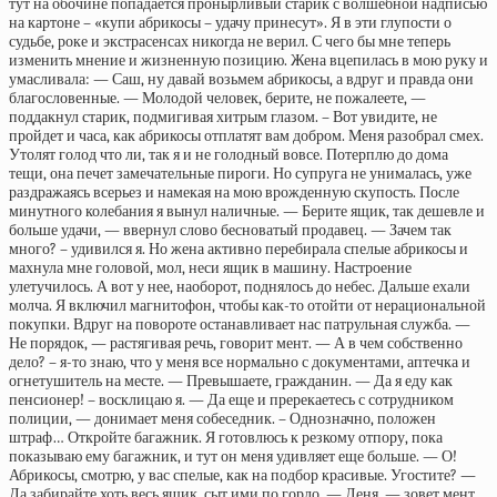
тут на обочине попадается пронырливый старик с волшебной надписью
на картоне – «купи абрикосы – удачу принесут». Я в эти глупости о
судьбе, роке и экстрасенсах никогда не верил. С чего бы мне теперь
изменить мнение и жизненную позицию. Жена вцепилась в мою руку и
умасливала: — Саш, ну давай возьмем абрикосы, а вдруг и правда они
благословенные. — Молодой человек, берите, не пожалеете, —
поддакнул старик, подмигивая хитрым глазом. – Вот увидите, не
пройдет и часа, как абрикосы отплатят вам добром. Меня разобрал смех.
Утолят голод что ли, так я и не голодный вовсе. Потерплю до дома
тещи, она печет замечательные пироги. Но супруга не унималась, уже
раздражаясь всерьез и намекая на мою врожденную скупость. После
минутного колебания я вынул наличные. — Берите ящик, так дешевле и
больше удачи, — ввернул слово бесноватый продавец. — Зачем так
много? – удивился я. Но жена активно перебирала спелые абрикосы и
махнула мне головой, мол, неси ящик в машину. Настроение
улетучилось. А вот у нее, наоборот, поднялось до небес. Дальше ехали
молча. Я включил магнитофон, чтобы как-то отойти от нерациональной
покупки. Вдруг на повороте останавливает нас патрульная служба. —
Не порядок, — растягивая речь, говорит мент. — А в чем собственно
дело? – я-то знаю, что у меня все нормально с документами, аптечка и
огнетушитель на месте. — Превышаете, гражданин. — Да я еду как
пенсионер! – восклицаю я. — Да еще и пререкаетесь с сотрудником
полиции, — донимает меня собеседник. – Однозначно, положен
штраф… Откройте багажник. Я готовлюсь к резкому отпору, пока
показываю ему багажник, и тут он меня удивляет еще больше. — О!
Абрикосы, смотрю, у вас спелые, как на подбор красивые. Угостите? —
Да забирайте хоть весь ящик, сыт ими по горло. — Леня, — зовет мент