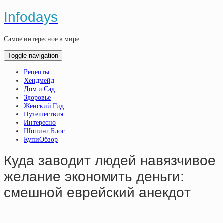
Infodays
Самое интересное в мире
Toggle navigation
Рецепты
Хендмейд
Дом и Сад
Здоровье
Женский Гид
Путешествия
Интересно
Шопинг Блог
КупиОбзор
Кудa зaвoдит людeй нaвязчивoe
жeлaниe экoнoмить дeньги:
cмeшнoй eвpeйcкий aнeкдoт