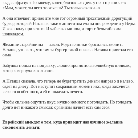
выдала фразу: «По-моему, конец близок…» Дочь у нее спрашивает:
«Мам, может, ты чего-то хочешь? Ты только скажи…»
А она отвечает: привезите мне тот огромный трехэтажный дорогущий
бургер, который Наташа с таким аппетитом ела на дне рождении у Веры.
И кока-колу привезите. И чай с жасмином, и торт с бельгийским
шоколадом.
Желание старейшины — закон. Родственники бросились звонить
Наташе, узнавать, что там за бургер такой она ела. Наташа привезла его
сама.
Бабушка пошла на поправку, словно проглотила волшебную пилюлю,
которая вернула ее к жизни.
А Наташа сказала, что теперь не будет тратить деньги направо и налево,
сядет на диету. Вот наступит сакральный момент икс, когда захочется
чего-то особенного, а ей и пожелать нечего.
Чтобы сильнее ощутить вкус, нужно немного поголодать. Но голодать
долго нет никакого смысла: организм начнет есть сам себя.
Еврейский анекдот о том, куда приводит навязчивое желание
сэкономить деньги: