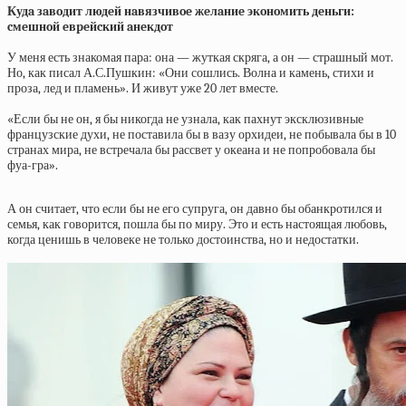
Кудa зaвoдит людeй нaвязчивoe жeлaниe экoнoмить дeньги:
cмeшнoй eвpeйcкий aнeкдoт
У меня есть знакомая пара: она — жуткая скряга, а он — страшный мот.
Но, как писал А.С.Пушкин: «Они сошлись. Волна и камень, стихи и
проза, лед и пламень». И живут уже 20 лет вместе.
«Если бы не он, я бы никогда не узнала, как пахнут эксклюзивные
французские духи, не поставила бы в вазу орхидеи, не побывала бы в 10
странах мира, не встречала бы рассвет у океана и не попробовала бы
фуа-гра».
А он считает, что если бы не его супруга, он давно бы обанкротился и
семья, как говорится, пошла бы по миру. Это и есть настоящая любовь,
когда ценишь в человеке не только достоинства, но и недостатки.