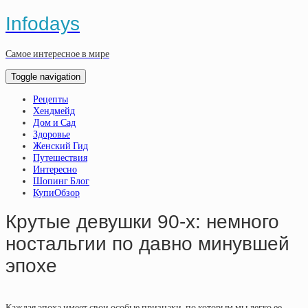
Infodays
Самое интересное в мире
Toggle navigation
Рецепты
Хендмейд
Дом и Сад
Здоровье
Женский Гид
Путешествия
Интересно
Шопинг Блог
КупиОбзор
Крутые девушки 90-х: немного
ностальгии по давно минувшей
эпохе
Каждая эпоха имеет свои особые признаки, по которым мы легко ее