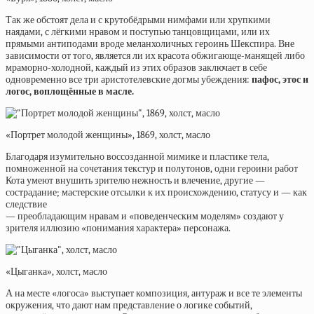
Так же обстоят дела и с крутобёдрыми нимфами или хрупкими
наядами, с лёгкими нравом и поступью танцовщицами, или их
прямыми антиподами вроде меланхоличных героинь Шекспира. Вне
зависимости от того, является ли их красота обжигающе-манящей либо
мраморно-холодной, каждый из этих образов заключает в себе
одновременно все три аристотелевские догмы убеждения:
пафос, этос и
логос, воплощённые в масле.
«Портрет молодой женщины», 1869, холст, масло
Благодаря изумительно воссозданной мимике и пластике тела,
помноженной на сочетания текстур и полутонов, одни героини работ
Кота умеют внушить зрителю нежность и влечение, другие —
сострадание; мастерские отсылки к их происхождению, статусу и — как
следствие
— преобладающим нравам и «поведенческим моделям» создают у
зрителя иллюзию «понимания характера» персонажа.
«Цыганка», холст, масло
А на месте «логоса» выступает композиция, антураж и все те элементы
окружения, что дают нам представление о логике событий,