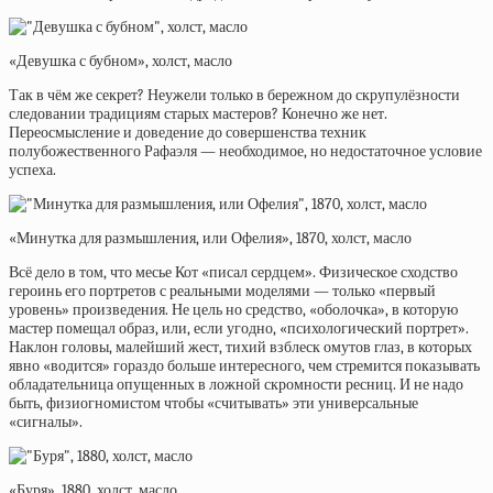
«Девушка с бубном», холст, масло
Так в чём же секрет? Неужели только в бережном до скрупулёзности
следовании традициям старых мастеров? Конечно же нет.
Переосмысление и доведение до совершенства техник
полубожественного Рафаэля — необходимое, но недостаточное условие
успеха.
«Минутка для размышления, или Офелия», 1870, холст, масло
Всё дело в том, что месье Кот «писал сердцем». Физическое сходство
героинь его портретов с реальными моделями — только «первый
уровень» произведения. Не цель но средство, «оболочка», в которую
мастер помещал образ, или, если угодно, «психологический портрет».
Наклон головы, малейший жест, тихий взблеск омутов глаз, в которых
явно «водится» гораздо больше интересного, чем стремится показывать
обладательница опущенных в ложной скромности ресниц. И не надо
быть, физиогномистом чтобы «считывать» эти универсальные
«сигналы».
«Буря», 1880, холст, масло