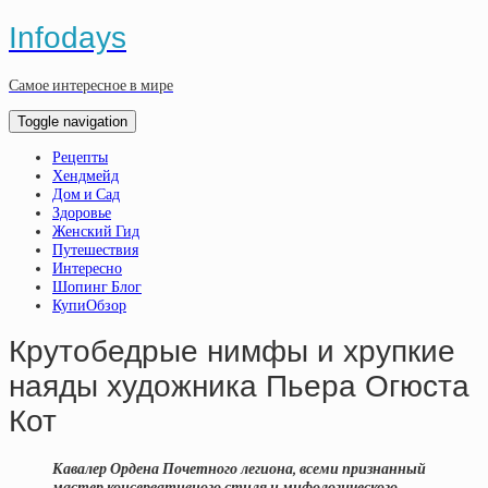
Infodays
Самое интересное в мире
Toggle navigation
Рецепты
Хендмейд
Дом и Сад
Здоровье
Женский Гид
Путешествия
Интересно
Шопинг Блог
КупиОбзор
Крутобедрые нимфы и хрупкие
наяды художника Пьера Огюста
Кот
Кавалер Ордена Почетного легиона, всеми признанный
мастер консервативного стиля и мифологического