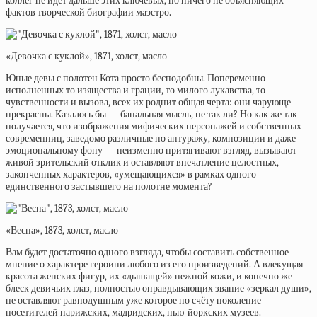
коллег не идёт дальше этих ключевых, но ничего не объясняющих
фактов творческой биографии маэстро.
«Девочка с куклой», 1871, холст, масло
Юные девы с полотен Кота просто бесподобны. Попеременно
исполненных то изящества и грации, то милого лукавства, то
чувственности и вызова, всех их роднит общая черта: они чарующе
прекрасны. Казалось бы — банальная мысль, не так ли? Но как же так
получается, что изображения мифических персонажей и собственных
современниц, заведомо различные по антуражу, композиции и даже
эмоциональному фону — неизменно притягивают взгляд, вызывают
живой зрительский отклик и оставляют впечатление целостных,
законченных характеров, «умещающихся» в рамках одного-
единственного застывшего на полотне момента?
«Весна», 1873, холст, масло
Вам будет достаточно одного взгляда, чтобы составить собственное
мнение о характере героини любого из его произведений. А влекущая
красота женских фигур, их «дышащей» нежной кожи, и конечно же
блеск девичьих глаз, полностью оправдывающих звание «зеркал души»,
не оставляют равнодушным уже которое по счёту поколение
посетителей парижских, мадридских, нью-йоркских музеев.