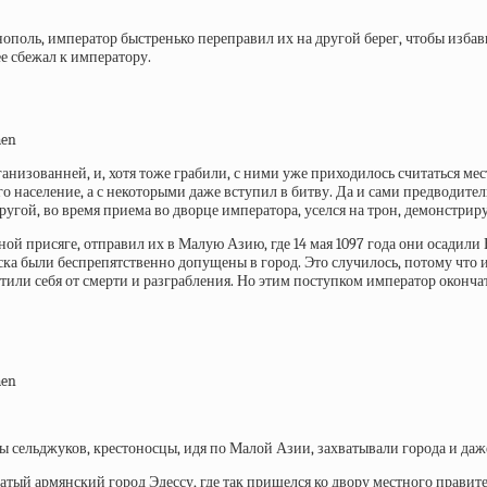
ополь, император быстренько переправил их на другой берег, чтобы избави
е сбежал к императору.
рганизованней, и, хотя тоже грабили, с ними уже приходилось считаться 
о население, а с некоторыми даже вступил в битву. Да и сами предводите
гой, во время приема во дворце императора, уселся на трон, демонстрируя
ой присяге, отправил их в Малую Азию, где 14 мая 1097 года они
осадили 
а были беспрепятственно допущены в город. Это случилось, потому что им
итили себя от смерти и разграбления. Но этим поступком император оконч
ы сельджуков, крестоносцы, идя по Малой Азии, захватывали города и даж
огатый армянский город Эдессу, где так пришелся ко двору местного правит