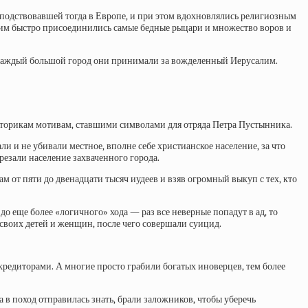
сподствовавшей тогда в Европе, и при этом вдохновлялись религиозным
к ним быстро присоединились самые бедные рыцари и множество воров и
то каждый большой город они принимали за вожделенный Иерусалим.
историкам мотивам, ставшими символами для отряда Петра Пустынника.
ли и не убивали местное, вполне себе христианское население, за что
резали население захваченного города.
м от пяти до двенадцати тысяч иудеев и взяв огромный выкуп с тех, кто
о еще более «логичного» хода — раз все неверные попадут в ад, то
 своих детей и женщин, после чего совершали суицид.
кредиторами. А многие просто грабили богатых иноверцев, тем более
 в поход отправилась знать, брали заложников, чтобы уберечь