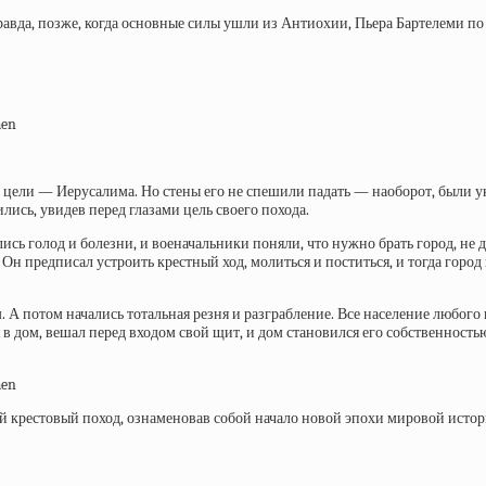
авда, позже, когда основные силы ушли из Антиохии, Пьера Бартелеми по 
й цели —
Иерусалима. Но стены его не спешили падать — наоборот, были у
ись, увидев перед глазами цель своего похода.
лись голод и болезни, и военачальники поняли, что нужно брать город, н
Он предписал устроить крестный ход, молиться и поститься, и тогда гор
А потом начались тотальная резня и разграбление. Все население любого 
я в дом, вешал перед входом свой щит, и дом становился его собственност
ый крестовый поход, ознаменовав собой начало новой эпохи мировой исто