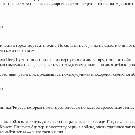
стать правителем первого государства крестоносцев — графства Эдесского.
ический город-порт Антиохию. Но сил взять его у них не было, и они начал
й съели почти всех.
ьян Петр Пустынник снова решил вернуться к императору, и только пойма
ыло вынуждено еще и сражаться с сельджуками, пытавшимися деблокирова
бесчестные грабители. Дождавшись, пока мусульмане похоронят своих пог
ика Фируза, который помог крестоносцам попасть за крепостные стены, Ан
шим войском и теперь уже крестоносцы оказались в осаде. И тут очень в
Христа.
Епископ Адемар, присутствующий в войске, очень удивился, так к
ал найти копье — и его таки нашли.