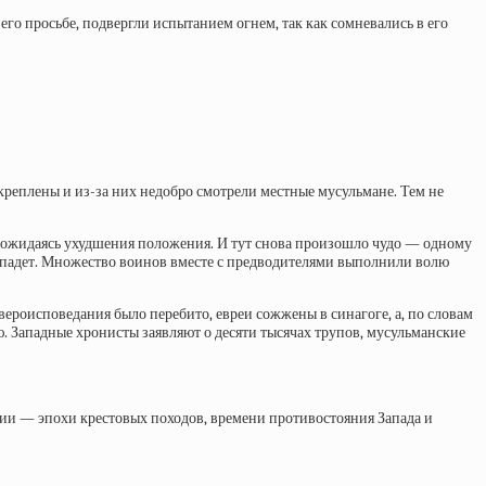
его просьбе, подвергли испытанием огнем, так как сомневались в его
креплены и из-за них недобро смотрели местные мусульмане. Тем не
е дожидаясь ухудшения положения. И тут снова произошло чудо — одному
од падет. Множество воинов вместе с предводителями выполнили волю
вероисповедания было перебито, евреи сожжены в синагоге, а, по словам
ью. Западные хронисты заявляют о десяти тысячах трупов, мусульманские
рии — эпохи крестовых походов, времени противостояния Запада и