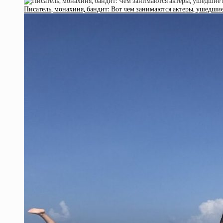
Писатель, монахиня, бандит: Вот чем занимаются актеры, ушедши