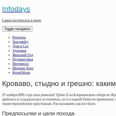
Infodays
Самое интересное в мире
Toggle navigation
Рецепты
Хендмейд
Дом и Сад
Здоровье
Женский Гид
Путешествия
Интересно
Шопинг Блог
КупиОбзор
Кроваво, стыдно и грешно: каки
27 ноября 1095 года папа римский Урбан II на Клермонском соборе во Фр
арабских и сельджукских источниках, но и в нашей Повести временных л
также европейским христианам. Рассказываем, как все было.
Предпосылки и цели похода