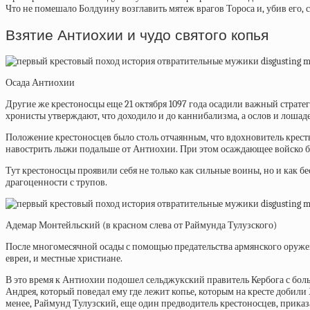
Что не помешало Болдуину возглавить мятеж врагов Тороса и, убив его, 
Взятие Антиохии и чудо святого копья
Осада Антиохии
Другие же крестоносцы еще 21 октября 1097 года осадили важный стратег
хронисты
утверждают,
что доходило и до каннибализма, а ослов и лошаде
Положение крестоносцев было столь отчаянным, что вдохновитель крест
навострить лыжи подальше от Антиохии. При этом осаждающее войско б
Тут крестоносцы проявили себя не только как сильные воины, но и как 
драгоценности с трупов.
Адемар Монтейльский (в красном слева от Раймунда Тулузского)
После многомесячной осады с помощью предательства армянского оружейн
евреи, и местные христиане.
В это время к Антиохии подошел сельджукский правитель Кербога с боль
Андрея, который поведал ему где лежит копье, которым на кресте добили 
менее,
Раймунд Тулузский, еще один предводитель крестоносцев, приказ