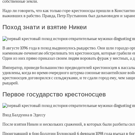
собственные земли.
Надо ли говорить, что как только горе-крестоносцы пришли в Константин
выживших в рабство. Правда, Петр Пустынник был дальновиден и заране
Поход знати и взятие Никеи
В августе 1096 года в поход выдвинулось рыцарство. Они шли гораздо о
наемникам-печенегам обстреливать тех крестоносцев, которые грабили ег
Один из них прямо приказал своим людям воровать фураж у местных, а дру
Император, приведя большинство предводителей крестоносцев к вассальн
удивлены, когда во время очередного штурма союзные византийские войск
крестоносцев договорился с сельджуками, и те сдали город ему, чем защ
рыцарей.
Первое государство крестоносцев
Вход Балдуина в Эдессу
После взятия Никеи и нескольких сражений, в которых были разбиты сил
Проигравший в бою
Болдуин Булонский
6 февраля 1098 года въехал в б