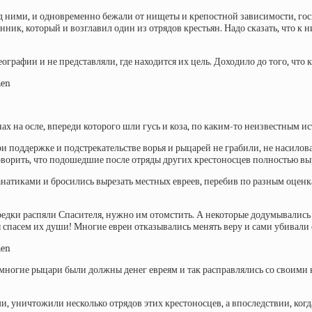
ед ними, и одновременно бежали от нищеты и крепостной зависимости, го
нник, который и возглавил один из отрядов крестьян. Надо сказать, что 
еографии и не представляли, где находится их цель. Доходило до того, ч
 на осле, впереди которого шли гусь и коза, по каким-то неизвестным 
ри поддержке и подстрекательстве ворья и рыцарей не грабили, не насилова
говорить, что подошедшие после отряды других крестоносцев полностью вы
анатиками и бросились
вырезать местных евреев, перебив по разным оценка
редки распяли Спасителя, нужно им отомстить. А некоторые додумывались д
мы спасем их души! Многие евреи отказывались менять веру и сами убивали
многие рыцари были должны денег евреям и так расправлялись со своими 
 уничтожили несколько отрядов этих крестоносцев, а впоследствии, когда