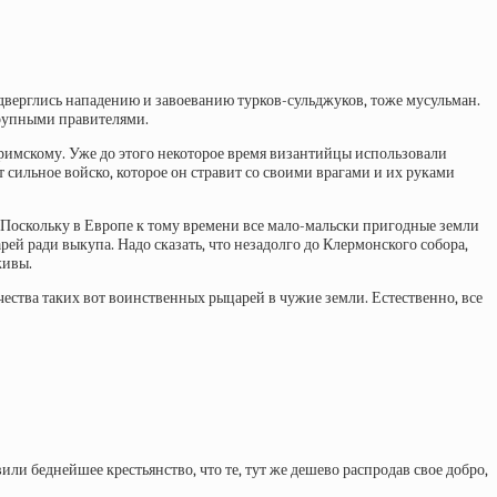
дверглись нападению и завоеванию турков-сульджуков, тоже мусульман.
крупными правителями.
 римскому. Уже до этого некоторое время византийцы использовали
 сильное войско, которое он стравит со своими врагами и их руками
. Поскольку в Европе к тому времени все мало-мальски пригодные земли
й ради выкупа. Надо сказать, что незадолго до Клермонского собора,
живы.
чества таких вот воинственных рыцарей в чужие земли. Естественно, все
или беднейшее крестьянство, что те, тут же дешево распродав свое добро,