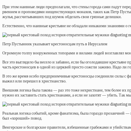
При этом наивные люди предполагали, что стены города сами падут пер
рвением и проповедями нищенствующих монахов, таких как
Петр Пусты
жулья, рассчитывавших под шумок обделать свои грязные делишки.
Естественно, что наивные крестьяне не обладали никакими знаниями о г
Петр Пустынник указывает крестоносцам путь в Иерусалим
Огромную толпу вооруженных топорами и вилами людей возглавлял монах
Все это выглядело бы весело и забавно, если бы оголодавшие крестьяне п
часть крестоносцев в одной из церквей просто сожгли заживо. Надо ли 
В это же время особо предприимчивые крестоносцы соединили силы с ф
выжил или перешел в христианство.
Внешняя логика была такова — раз это тоже нехристиане, тем более их п
нужно их заставить стать христианами, а если не захотят — убить. Так 
Реальная логика событий, кроме фанатизма, была гораздо прозаичней — 
был «хороший» повод.
Венгерские и болгарские правители, взбешенные грабежами и убийствами,