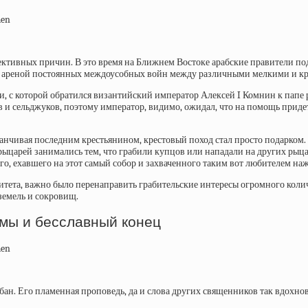
ъективных причин. В это время на Ближнем Востоке арабские правители по
ыла ареной постоянных междоусобных войн между различными мелкими и 
и, с которой обратился византийский император
Алексей I Комнин
к папе
 и сельджуков, поэтому император, видимо, ожидал, что на помощь придет
канчивая последним крестьянином, крестовый поход стал просто подарком
царей занимались тем, что грабили купцов или нападали на других рыцаре
го, ехавшего на этот самый собор и захваченного таким вот любителем на
ритета, важно было перенаправить грабительские интересы огромного коли
земель и сокровищ.
омы и бесславный конец
рбан. Его пламенная проповедь, да и слова других священников так вдохнов