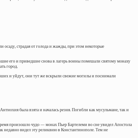
и осаду, страдая от голода и жажды, при этом некоторые
вшие его и приведшие снова в лагерь воины помешали святому монаху
ть город.
ибших и уйдут, они тут же вскрыли свежие могилы и поснимали
тиохия была взята и началась резня. Погибли как мусульмане, так и
овремя произошло чудо — монах Пьер Бартелеми во сне увидел Апостола
ак недавно видел эту реликвию в Константинополе. Тем не