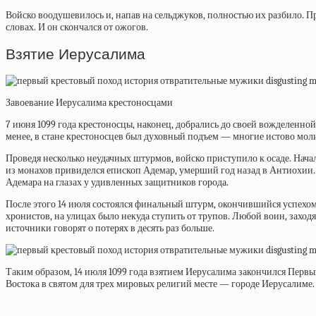
Войско воодушевилось и, напав на сельджуков, полностью их разбило. Пр
словах. И он скончался от ожогов.
Взятие Иерусалима
Завоевание Иерусалима крестоносцами
7 июня 1099 года крестоносцы, наконец, добрались до своей вожделенно
менее, в стане крестоносцев был духовный подъем — многие истово молил
Проведя несколько неудачных штурмов, войско приступило к осаде. Нача
из монахов привиделся епископ Адемар, умерший год назад в Антиохии. 
Адемара на глазах у удивленных защитников города.
После этого 14 июля состоялся финальный штурм, окончившийся успехом. 
хронистов, на улицах было некуда ступить от трупов. Любой воин, заход
источники говорят о потерях в десять раз больше.
Таким образом, 14 июля 1099 года взятием Иерусалима закончился Перв
Востока в святом для трех мировых религий месте — городе Иерусалиме.