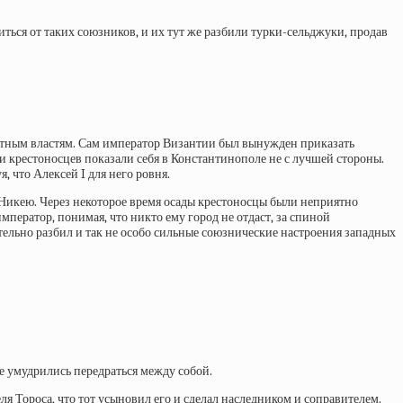
ться от таких союзников, и их тут же разбили турки-сельджуки, продав
местным властям. Сам император Византии был вынужден приказать
ли крестоносцев показали себя в Константинополе не с лучшей стороны.
, что Алексей I для него ровня.
Никею. Через некоторое время осады крестоносцы были неприятно
ператор, понимая, что никто ему город не отдаст, за спиной
ательно разбил и так не особо сильные союзнические настроения западных
е умудрились передраться между собой.
еля Тороса, что тот усыновил его и сделал наследником и соправителем.