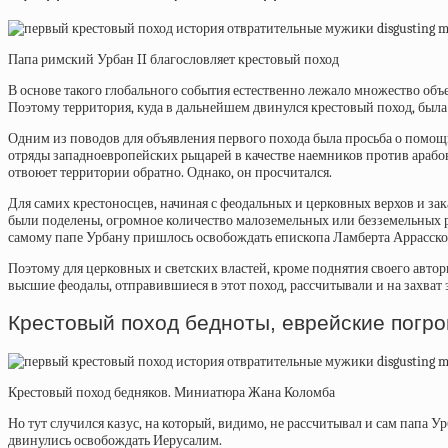
Папа римский Урбан II благословляет крестовый поход
В основе такого глобального события естественно лежало множество об
Поэтому территория, куда в дальнейшем двинулся крестовый поход, б
Одним из поводов для объявления первого похода была просьба о помощ
отряды западноевропейских рыцарей в качестве наемников против арабов
отвоюет территории обратно. Однако, он просчитался.
Для самих крестоносцев, начиная с феодальных и церковных верхов и за
были поделены, огромное количество малоземельных или безземельных ры
самому папе Урбану
пришлось освобождать
епископа Ламберта Аррасско
Поэтому для церковных и светских властей, кроме поднятия своего авто
высшие феодалы, отправившиеся в этот поход, рассчитывали и на захват 
Крестовый поход бедноты, еврейские погр
Крестовый поход бедняков. Миниатюра Жана Коломба
Но тут
случился казус, на который, видимо, не рассчитывал и сам папа У
двинулись освобождать Иерусалим.