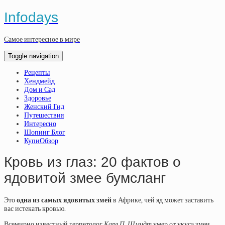
Infodays
Самое интересное в мире
Toggle navigation
Рецепты
Хендмейд
Дом и Сад
Здоровье
Женский Гид
Путешествия
Интересно
Шопинг Блог
КупиОбзор
Кровь из глаз: 20 фактов о
ядовитой змее бумсланг
Это
одна из самых ядовитых змей
в Африке, чей яд может заставить
вас истекать кровью.
Всемирно известный герпетолог
Карл П. Шмидт
умер от укуса змеи