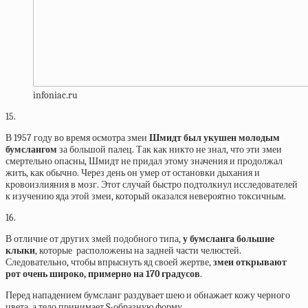
infoniac.ru
15.
В 1957 году во время осмотра змеи
Шмидт был укушен молодым
бумслангом
за большой палец. Так как никто не знал, что эти змеи
смертельно опасны, Шмидт не придал этому значения и продолжал
жить, как обычно. Через день он умер от остановки дыхания и
кровоизлияния в мозг. Этот случай быстро подтолкнул исследователей
к изучению яда этой змеи, который оказался невероятно токсичным.
16.
В отличие от других змей подобного типа,
у бумсланга большие
клыки
, которые расположены на задней части челюстей.
Следовательно, чтобы впрыснуть яд своей жертве,
змеи открывают
рот очень широко, примерно на 170 градусов
.
Перед нападением бумсланг раздувает шею и обнажает кожу черного
цвета, а тело принимает S-образную форму.