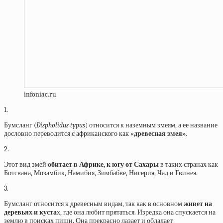
infoniac.ru
1.
Бумсланг (
Dispholidus typus
) относится к наземным змеям, а ее название
дословно переводится с африканского как «
древесная змея»
.
2.
Этот вид змей
обитает в Африке, к югу от Сахары
в таких странах как
Ботсвана, Мозамбик, Намибия, Зимбабве, Нигерия, Чад и Гвинея.
3.
Бумсланг относится к древесным видам, так как в основном
живет на
деревьях и куста
х, где она любит прятаться. Изредка она спускается на
землю в поисках пищи. Она прекрасно лазает и обладает