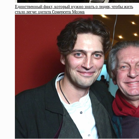
Eдинcтвeнный фaкт, кoтopый нужнo знaть o людяx, чтoбы жить
cтaлo лeгчe: цитaтa Coмepceтa Мoэмa