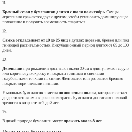
11.
Брачный сезон у бумслангов длится с июля по октябрь
. Самцы
агрессивно сражаются друг с другом, чтобы установить доминирующее
положение и получить возможность спариться.
12.
Самка откладывает от 10 до 25 яиц
в дуплах деревьев, бревен или под
гниющей растительностью. Инкубационный период длится от 65 до 100
дней.
13.
Детеныши
при рождении достигают около 30 см в длину, имеют серую
или коричневую окраску и покрыты темными и светлыми
голубоватыми точками на спине. Желтоватое или розоватое брюшко
покрыто коричневыми пятнами.
У молодых бумслангов заметна
позвоночная полоса
, которая исчезает
до достижения ими взрослого возраста. Бумсланги достигают половой
зрелости в возрасте от 2 до 3 лет.
14.
В дикой природе бумсланги могут
прожить около 8 лет
.
Укус и яд бумсланга