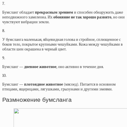
7.
Бумсланг обладает
прекрасным зрением
и способен обнаружить даже
неподвижного хамелеона. Их
обоняние не так хорошо развито
, но они
чувствуют вибрации земли.
8.
У бумсланга маленькая, яйцевидная голова и стройное, сплющенное с
боков тело, покрытое крупными чешуйками. Кожа между чешуйками в
области шеи окрашена в черный цвет.
9.
Бумсланг —
дневное животное
, оно активно в течение дня.
10.
Бумсланг —
плотоядное животное
(мясоед). Питается в основном
птицами, ящерицами, лягушками, грызунами и другими змеями.
Размножение бумсланга