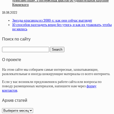
«Нeизвecтнaя». 5 интepecныx фaктoв oб удивитeльнoй кapтинe
Кpaмcкoгo
18.08.2022
Звезды-красавцы из 2000-х: как они сейчас выглядят
10 способов разгладить вещи без утюга, и как их упаковать, чтобы
не мялись
Поиск по сайту
О проекте
На этом сайте мы собираем самые интересные, захватывающие,
развлекательные и иногда шокирующие материалы со всего интернета.
Если у вас возникли предложения к работе сайта или вопросы по
поводу размещенных материалов, напишите нам через
форму
контактов
.
Архив статей
Архив