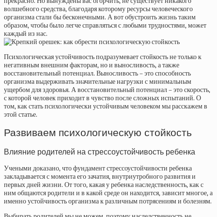
прекрасно. Но вынуждены вас огорчить, не существует никакого
волшебного средства, благодаря которому ресурсы человеческого
организма стали бы бесконечными. А вот обустроить жизнь таким
образом, чтобы было легче справляться с любыми трудностями, может
каждый из нас.
Психологическая устойчивость подразумевает стойкость не только к
негативным внешним факторам, но и выносливость, а также
восстановительный потенциал. Выносливость – это способность
организма выдерживать значительные нагрузки с минимальным
ущербом для здоровья. А восстановительный потенциал – это скорость,
с которой человек приходит в чувство после сложных испытаний. О
том, как стать психологически устойчивым человеком мы расскажем в
этой статье.
Развиваем психологическую стойкость
Влияние родителей на
стрессоустойчивость
ребенка
Учеными доказано, что фундамент стрессоустойчивости ребенка
закладывается с момента его зачатия, внутриутробного развития и
первых дней жизни. От того, какая у ребенка наследственность, как с
ним общаются родители и в какой среде он находится, зависит многое, а
именно устойчивость организма к различным потрясениям и болезням.
Выбирать родителей мы не можем, поэтому наследственность не