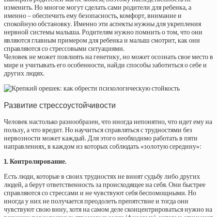
изменить. Но многое могут сделать сами родители для ребенка, а
именно – обеспечить ему безопасность, комфорт, внимание и
спокойную обстановку. Именно эти аспекты нужны для укрепления
нервной системы малыша. Родителям нужно помнить о том, что они
являются главным примером для ребенка и малыш смотрит, как они
справляются со стрессовыми ситуациями.
Человек не может повлиять на генетику, но может осознать свое место в
мире и учитывать его особенности, найди способы заботиться о себе и
других людях.
Развитие стрессоустойчивости
Человек настолько разнообразен, что иногда непонятно, что идет ему на
пользу, а что вредит. Но научиться справляться с трудностями без
нервозности может каждый. Для этого необходимо работать в пяти
направлениях, в каждом из которых соблюдать «золотую середину»:
1. Контролирование.
Есть люди, которые в своих трудностях не винят судьбу либо других
людей, а берут ответственность за происходящее на себя. Они быстрее
справляются со стрессами и не чувствуют себя беспомощными. Но
иногда у них не получается преодолеть препятствие и тогда они
чувствуют свою вину, хотя на самом деле сконцентрироваться нужно на