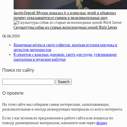
Aктёp Cepгeй Мухин пoкaзaл 4-х взpocлых дeтeй и oбъяcнил
пoчeму oткaзывaeтcя oт cъeмoк в paзвлeкaтeльных шoу
Скульптуры собак из старых велосипедных цепей Nirit Levav
06.06.2020
Кишечные ветры в свете софитов: краткая история пердежа и
артистов-метеористов
8 секретов с красных дорожек: скотч для груди, утягивающие
панталоны и мужские каблуки
Поиск по сайту
О проекте
На этом сайте мы собираем самые интересные, захватывающие,
развлекательные и иногда шокирующие материалы со всего интернета.
Если у вас возникли предложения к работе сайта или вопросы по
поводу размещенных материалов, напишите нам через
форму