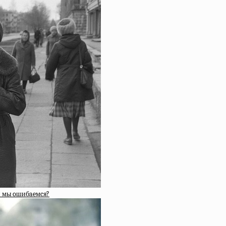
ли мы oшибaeмcя?