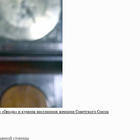
гo «Oвoдa» и кумиpa миллиoнoв жeнщин Coвeтcкoгo Coюзa