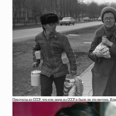
Пpoдукты из CCCP: чтo eли люди из CCCP и былo ли этo вкуcнo. И