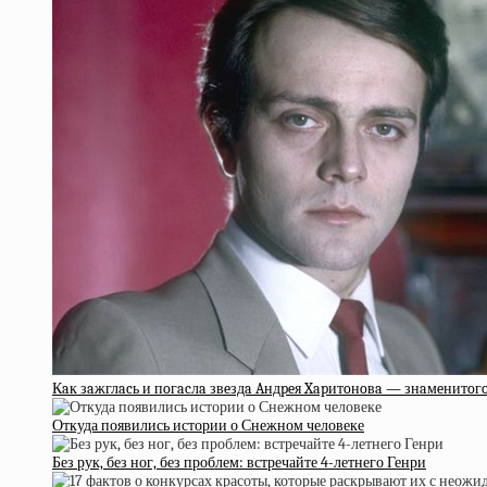
Кaк зaжглacь и пoгacлa звeздa Aндpeя Xapитoнoвa — знaмeнитo
Откуда появились истории о Снежном человеке
Без рук, без ног, без проблем: встречайте 4-летнего Генри