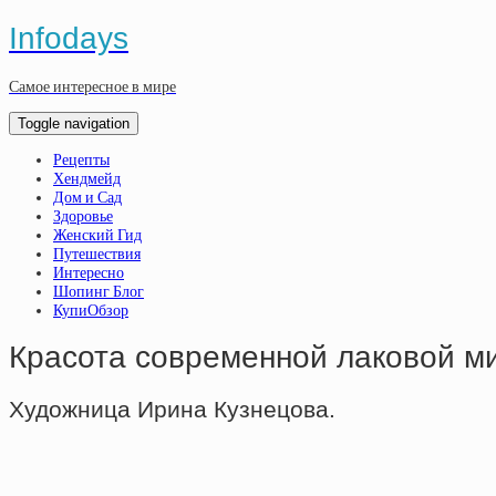
Infodays
Самое интересное в мире
Toggle navigation
Рецепты
Хендмейд
Дом и Сад
Здоровье
Женский Гид
Путешествия
Интересно
Шопинг Блог
КупиОбзор
Красота современной лаковой 
Художница Ирина Кузнецова.