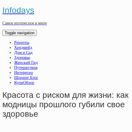
Infodays
Самое интересное в мире
Toggle navigation
Рецепты
Хендмейд
Дом и Сад
Здоровье
Женский Гид
Путешествия
Интересно
Шопинг Блог
КупиОбзор
Красота с риском для жизни: как
модницы прошлого губили свое
здоровье