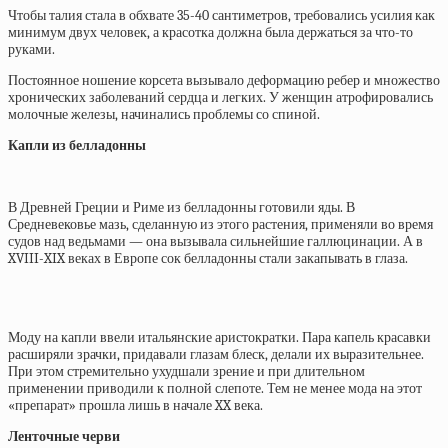
Чтобы талия стала в обхвате 35-40 сантиметров, требовались усилия как
минимум двух человек, а красотка должна была держаться за что-то
руками.
Постоянное ношение корсета вызывало деформацию ребер и множество
хронических заболеваний сердца и легких. У женщин атрофировались
молочные железы, начинались проблемы со спиной.
Капли из белладонны
В Древней Греции и Риме из белладонны готовили яды. В
Средневековье мазь, сделанную из этого растения, применяли во время
судов над ведьмами — она вызывала сильнейшие галлюцинации. А в
XVIII-XIX веках в Европе сок белладонны стали закапывать в глаза.
Моду на капли ввели итальянские аристократки. Пара капель красавки
расширяли зрачки, придавали глазам блеск, делали их выразительнее.
При этом стремительно ухудшали зрение и при длительном
применении приводили к полной слепоте. Тем не менее мода на этот
«препарат» прошла лишь в начале XX века.
Ленточные черви