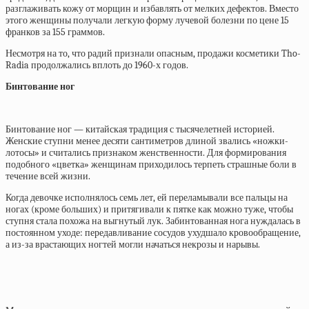
разглаживать кожу от морщин и избавлять от мелких дефектов. Вместо
этого женщины получали легкую форму лучевой болезни по цене 15
франков за 155 граммов.
Несмотря на то, что радий признали опасным, продажи косметики Tho-
Radia продолжались вплоть до 1960-х годов.
Бинтование ног
Бинтование ног — китайская традиция с тысячелетней историей.
Женские ступни менее десяти сантиметров длиной звались «ножки-
лотосы» и считались признаком женственности. Для формирования
подобного «цветка» женщинам приходилось терпеть страшные боли в
течение всей жизни.
Когда девочке исполнялось семь лет, ей переламывали все пальцы на
ногах (кроме больших) и притягивали к пятке как можно туже, чтобы
ступня стала похожа на выгнутый лук. Забинтованная нога нуждалась в
постоянном уходе: передавливание сосудов ухудшало кровообращение,
а из-за врастающих ногтей могли начаться некрозы и нарывы.