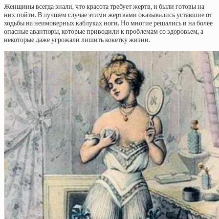
Женщины всегда знали, что красота требует жертв, и были готовы на
них пойти. В лучшем случае этими жертвами оказывались уставшие от
ходьбы на неимоверных каблуках ноги. Но многие решались и на более
опасные авантюры, которые приводили к проблемам со здоровьем, а
некоторые даже угрожали лишить кокетку жизни.