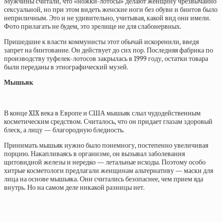
Мужчины считали, что «ножки-лотосы» делают женщину чрезвычайно
сексуальной, но при этом видеть женские ноги без обуви и бинтов было
неприличным. Это и не удивительно, учитывая, какой вид они имели.
Фото прилагать не будем, это зрелище не для слабонервных.
Пришедшие к власти коммунисты этот обычай искоренили, введя
запрет на бинтование. Он действует до сих пор. Последняя фабрика по
производству туфелек-лотосов закрылась в 1999 году, остатки товара
были переданы в этнографический музей.
Мышьяк
В конце XIX века в Европе и США мышьяк слыл чудодейственным
косметическим средством. Считалось, что он придает глазам здоровый
блеск, а лицу — благородную бледность.
Принимать мышьяк нужно было понемногу, постепенно увеличивая
порцию. Накапливаясь в организме, он вызывал заболевания
щитовидной железы и нередко — летальные исходы. Поэтому особо
хитрые косметологи предлагали женщинам альтернативу — маски для
лица на основе мышьяка. Они считались безопаснее, чем прием яда
внутрь. Но на самом деле никакой разницы нет.