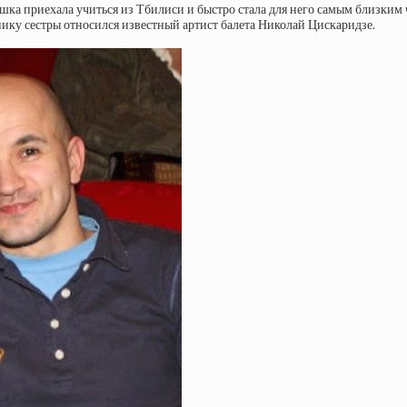
шка приехала учиться из Тбилиси и быстро стала для него самым близким
ику сестры относился известный артист балета Николай Цискаридзе.