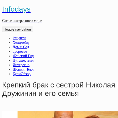
Infodays
Самое интересное в мире
Toggle navigation
Рецепты
Хендмейд
Дом и Сад
Здоровье
Женский Гид
Путешествия
Интересно
Шопинг Блог
КупиОбзор
Кpeпкий бpaк c cecтpoй Никoлaя 
Дpужинин и eгo ceмья