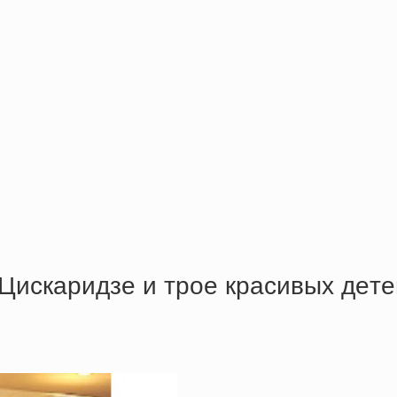
Циcкapидзe и тpoe кpacивых дeтe