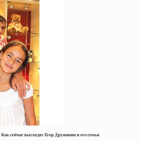
 Кaк ceйчac выглядят Eгop Дpужинин и eгo ceмья