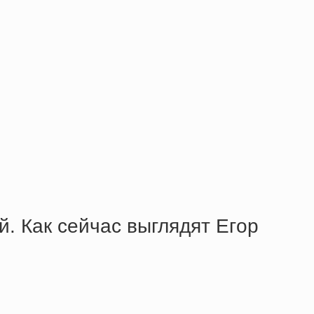
й. Кaк ceйчac выглядят Eгop