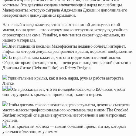
костюмы. Эта девушка создала впечатляющий наряд волшебницы
Малефисенты, которую сыграла Анджелина Джоли, и дополнила его
невероятными движущимися крыльями.
На первый взгляд кажется, что крылья за спиной движутся силой
мысли, но на деле — это хитроумная конструкция, которую дизайнер
спроектировала сама. Узнайте, в чем таится секрет чудо-крыльев, из
нашего материала.
Впечатляющий косплей Малефисенты недавно облетел интернет.
Гифка, на которой девушка расправляет крылья, поражает воображение.
На первый взгляд кажется, что они поднимаются силой мысли.
Образ, которым восхищаются, — дело рук и плод творческой фантазии
Дрисаны Литке (Drisana Litke) из Drizzy Designs.
Удивительные крылья, как и весь наряд, ручная работа авторства
Литке.
Она рассказывает, что ей понадобилось около 150 часов, чтобы
сконструировать крылья из проволоки, ткани и перьев.
Чтобы достичь такого впечатляющего результата, девушка смотрела
мастер-классы профессионального костюмера под ником The Crooked
Feather, который специализируется на изготовлении аниматронных
крыльев.
Этот крылатый костюм — самый большой проект Литке, который
увенчался блестящим успехом.