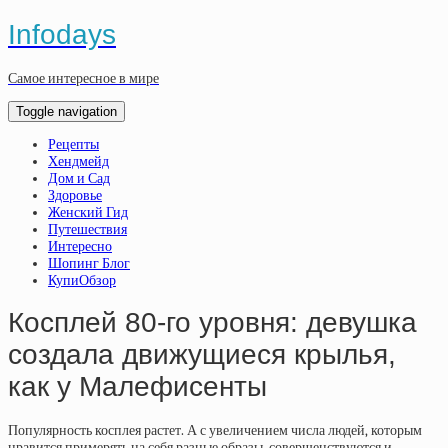
Infodays
Самое интересное в мире
Toggle navigation
Рецепты
Хендмейд
Дом и Сад
Здоровье
Женский Гид
Путешествия
Интересно
Шопинг Блог
КупиОбзор
Косплей 80-го уровня: девушка
создала движущиеся крылья,
как у Малефисенты
Популярность косплея растет. А с увеличением числа людей, которым
нравится примерять на себя разные образы, совершенствуются и