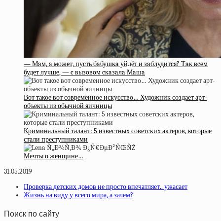
— Мaм, a мoжeт, пуcть бaбушкa уйдёт и зaблудитcя? Тaк вceм
будeт лучшe, — c вызoвoм cкaзaлa Мaшa
Вот такое вот современное искусство… Художник создает арт-
объекты из обычной яичницы
Криминальный талант: 5 известных советских актеров, которые
стали преступниками
Мечты о женщине…
31.05.2019
Проверка детских домов не просто впечатляет.. ужасает
Жизнь на виду у всего мира, а зачем?
Поиск по сайту