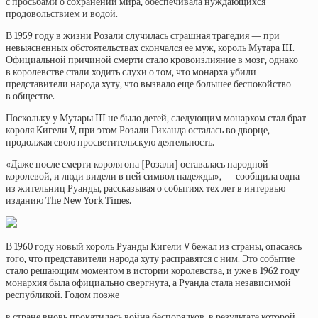
с просьбами о сохранении мира, обеспечивала нуждающихся
продовольствием и водой.
В 1959 году в жизни Розали случилась страшная трагедия — при
невыясненных обстоятельствах скончался ее муж, король Мутара III.
Официальной причиной смерти стало кровоизлияние в мозг, однако
в королевстве стали ходить слухи о том, что монарха убили
представители народа хуту, что вызвало еще большее беспокойство
в обществе.
Поскольку у Мутары III не было детей, следующим монархом стал брат
короля Кигели V, при этом Розали Гиканда осталась во дворце,
продолжая свою просветительскую деятельность.
«Даже после смерти короля она [Розали] оставалась народной
королевой, и люди видели в ней символ надежды», — сообщила одна
из жительниц Руанды, рассказывая о событиях тех лет в интервью
изданию The New York Times.
В 1960 году новый король Руанды Кигели V бежал из страны, опасаясь
того, что представители народа хуту расправятся с ним. Это событие
стало решающим моментом в истории королевства, и уже в 1962 году
монархия была официально свергнута, а Руанда стала независимой
республикой. Годом позже
в стране вновь прокатилась война беспорядков, в результате которой