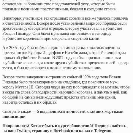
остановлен, и большинство представителей хуту, которые были
признаны военными преступниками, бежали в соседние страны.
Некоторых участников тех страшных событий все же удалось привлечь
к ответственности. Вскоре после установления мирного порядка были
арестованы руководители отрядов, которые участвовали в убийстве
Розали Гикандо. Они были признаны виновными в геноциде
и убийстве королевы и приговорены к смертной казни.
А в 2009 году был пойман один из самых разыскиваемых военных
преступников Руанды Ильдефонсе Низейимана, который лично отдал
приказ об убийстве Розали. В 2012 году он был признан виновным
в убийстве королевы, а также других убийствах представителей народа
тутси, и был приговорен к пожизненному заключению.
Вскоре после завершения страшных событий 1994 года тело Розали
Гиканды было перезахоронено на кладбище, где покоился ее муж,
король Мутара III. Сегодня люди до сих пор приходят к ее могиле, чтобы
высказать слова благодарности народной королеве, а память о ней, как
об одной из самых великодушных представительниц монархии,
навсегда осталась в их сердцах.
Смотрите также —
5 выдающихся личностей, ставших жертвами
инквизиции
Понравилось? Хотите быть в курсе обновлений? Подписывайтесь
на наш Twitter, страницу в Facebook или канал в Telegram.