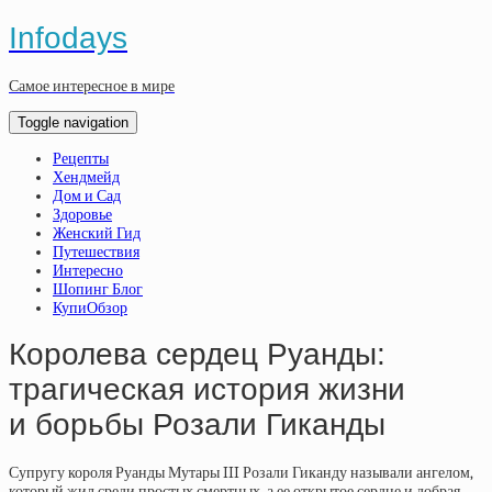
Infodays
Самое интересное в мире
Toggle navigation
Рецепты
Хендмейд
Дом и Сад
Здоровье
Женский Гид
Путешествия
Интересно
Шопинг Блог
КупиОбзор
Королева сердец Руанды:
трагическая история жизни
и борьбы Розали Гиканды
Супругу короля Руанды Мутары III Розали Гиканду называли ангелом,
который жил среди простых смертных, а ее открытое сердце и добрая