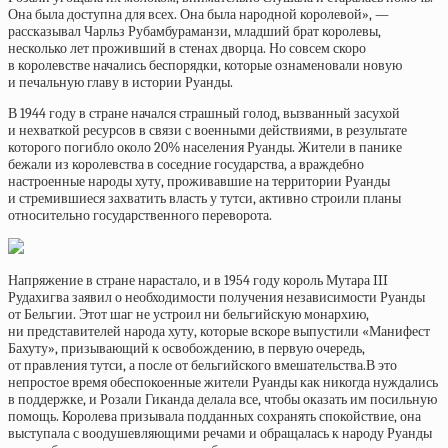
Она была доступна для всех. Она была народной королевой», —
рассказывал Чарльз Рубамбураманзи, младший брат королевы,
несколько лет проживший в стенах дворца. Но совсем скоро
в королевстве начались беспорядки, которые ознаменовали новую
и печальную главу в истории Руанды.
В 1944 году в стране начался страшный голод, вызванный засухой
и нехваткой ресурсов в связи с военными действиями, в результате
которого погибло около 20% населения Руанды. Жители в панике
бежали из королевства в соседние государства, а враждебно
настроенные народы хуту, проживавшие на территории Руанды
и стремившиеся захватить власть у тутси, активно строили планы
относительно государственного переворота.
Напряжение в стране нарастало, и в 1954 году король Мутара III
Рудахигва заявил о необходимости получения независимости Руанды
от Бельгии. Этот шаг не устроил ни бельгийскую монархию,
ни представителей народа хуту, которые вскоре выпустили «Манифест
Бахуту», призывающий к освобождению, в первую очередь,
от правления тутси, а после от бельгийского вмешательства.В это
непростое время обеспокоенные жители Руанды как никогда нуждались
в поддержке, и Розали Гиканда делала все, чтобы оказать им посильную
помощь. Королева призывала подданных сохранять спокойствие, она
выступала с воодушевляющими речами и обращалась к народу Руанды