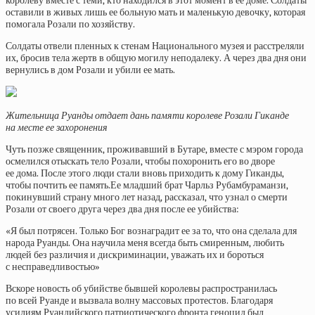
королеву вместе с теми, кто находился в этот момент в ее доме. Солдаты
оставили в живых лишь ее больную мать и маленькую девочку, которая
помогала Розали по хозяйству.
Солдаты отвели пленных к стенам Национального музея и расстреляли
их, бросив тела жертв в общую могилу неподалеку. А через два дня они
вернулись в дом Розали и убили ее мать.
Жительница Руанды отдает дань памяти королеве Розали Гиканде
на месте ее захоронения
Чуть позже священник, проживавший в Бутаре, вместе с мэром города
осмелился отыскать тело Розали, чтобы похоронить его во дворе
ее дома. После этого люди стали вновь приходить к дому Гиканды,
чтобы почтить ее память.Ее младший брат Чарльз Рубамбураманзи,
покинувший страну много лет назад, рассказал, что узнал о смерти
Розали от своего друга через два дня после ее убийства:
«Я был потрясен. Только Бог вознаградит ее за то, что она сделала для
народа Руанды. Она научила меня всегда быть смиренным, любить
людей без различия и дискриминации, уважать их и бороться
с несправедливостью»
Вскоре новость об убийстве бывшей королевы распространилась
по всей Руанде и вызвала волну массовых протестов. Благодаря
усилиям Руандийского патриотического фронта геноцид был