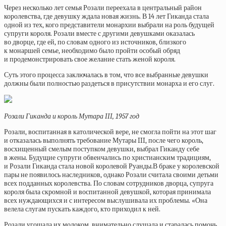
Через несколько лет семья Розали переехала в центральный район
королевства, где девушку ждала новая жизнь. В 14 лет Гиканда стала
одной из тех, кого представители монархии выбрали на роль будущей
супруги короля. Розали вместе с другими девушками оказалась
во дворце, где ей, по словам одного из источников, близкого
к монаршей семье, необходимо было пройти особый обряд
и продемонстрировать свое желание стать женой короля.
Суть этого процесса заключалась в том, что все выбранные девушки
должны были полностью раздеться в присутствии монарха и его слуг.
Розали Гиканда и король Мутара III, 1957 год
Розали, воспитанная в католической вере, не смогла пойти на этот шаг
и отказалась выполнять требование Мутары III, после чего король,
восхищенный смелым поступком девушки, выбрал Гиканду себе
в жены. Будущие супруги обвенчались по христианским традициям,
и Розали Гиканда стала новой королевой Руанды.В браке у королевской
пары не появилось наследников, однако Розали считала своими детьми
всех подданных королевства. По словам сотрудников дворца, супруга
короля была скромной и воспитанной девушкой, которая принимала
всех нуждающихся и с интересом выслушивала их проблемы. «Она
велела слугам пускать каждого, кто приходил к ней.
Розали угощала их молоком, внимательно слушала и старалась помочь.