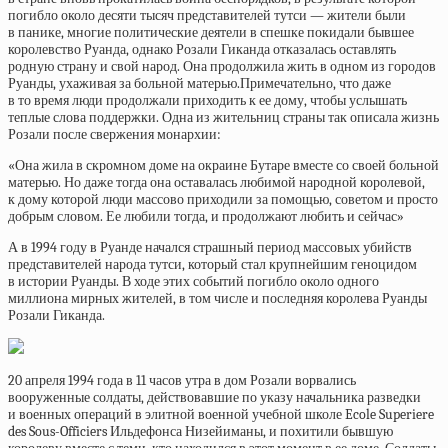
погибло около десяти тысяч представителей тутси — жители были
в панике, многие политические деятели в спешке покидали бывшее
королевство Руанда, однако Розали Гиканда отказалась оставлять
родную страну и свой народ. Она продолжила жить в одном из городов
Руанды, ухаживая за больной матерью.Примечательно, что даже
в то время люди продолжали приходить к ее дому, чтобы услышать
теплые слова поддержки. Одна из жительниц страны так описала жизнь
Розали после свержения монархии:
«Она жила в скромном доме на окраине Бутаре вместе со своей больной
матерью. Но даже тогда она оставалась любимой народной королевой,
к дому которой люди массово приходили за помощью, советом и просто
добрым словом. Ее любили тогда, и продолжают любить и сейчас»
А в 1994 году в Руанде начался страшный период массовых убийств
представителей народа тутси, который стал крупнейшим геноцидом
в истории Руанды. В ходе этих событий погибло около одного
миллиона мирных жителей, в том числе и последняя королева Руанды
Розали Гиканда.
20 апреля 1994 года в 11 часов утра в дом Розали ворвались
вооруженные солдаты, действовавшие по указу начальника разведки
и военных операций в элитной военной учебной школе Ecole Superiere
des Sous-Officiers Ильдефонса Низейиманы, и похитили бывшую