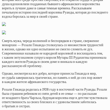
душа вдохновляли подданных бывшего африканского королевства
верить в лучшее даже в самые темные времена. Рассказываем
печальную историю последней королевы Руанды, которая до последнего
вздоха боролась за мир в своей стране.
Смерть мужа, череда волнений и беспорядков в стране, свержение
монархии — Розали Гиканда столкнулась со множеством трудностей
в жизни, однако ни одно испытание не смогло сломить ее дух.
Современники называли ее народной королевой и восхищались тем,
с каким энтузиазмом супруга короля Мутары III Рудахигвы принимала
каждого жителя Руанды в своем доме и вникала в каждую
рассказанную ей проблему.
Однако, несмотря на все добро, которое принесла Гиканда в мир,
ее судьба завершилась трагически, но память о ней до сих пор живет
в каждом жителе африканского государства.
Розали Гиканда родилась в 1928 году в восточной части Руанды. Розали
была страшим ребенком из пяти детей в ее семье — по рассказам
ее младшего брата Чарльза, будущая королева еще в детстве чувствовала
ответственность за своих близких и с удовольствием заботилась
о братьях и сестрах.