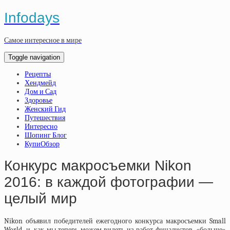
Infodays
Самое интересное в мире
Toggle navigation
Рецепты
Хендмейд
Дом и Сад
Здоровье
Женский Гид
Путешествия
Интересно
Шопинг Блог
КупиОбзор
Конкурс макросъемки Nikon
2016: в каждой фотографии —
целый мир
Nikon объявил победителей ежегодного конкурса макросъемки Small
World, и, как мы теперь можем видеть из работ финалистов, «больше»