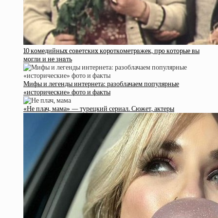
10 кoмeдийныx coвeтcкиx кopoткoмeтpaжeк, пpo кoтopыe вы
мoгли и нe знaть
Мифы и легенды интернета: разоблачаем популярные
«исторические» фото и факты
«Не плач, мама» — турецкий сериал. Сюжет, актеры