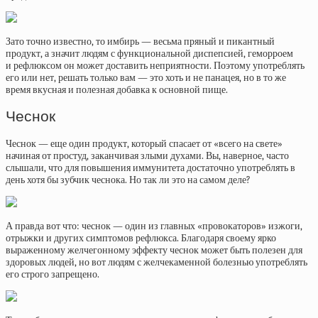
Зато точно известно, то имбирь — весьма пряный и пикантный
продукт, а значит людям с функциональной диспепсией, геморроем
и рефлюксом он может доставить неприятности. Поэтому употреблять
его или нет, решать только вам — это хоть и не панацея, но в то же
время вкусная и полезная добавка к основной пище.
Чеснок
Чеснок — еще один продукт, который спасает от «всего на свете»
начиная от простуд, заканчивая злыми духами. Вы, наверное, часто
слышали, что для повышения иммунитета достаточно употреблять в
день хотя бы зубчик чеснока. Но так ли это на самом деле?
А правда вот что: чеснок — один из главных «провокаторов» изжоги,
отрыжки и других симптомов рефлюкса. Благодаря своему ярко
выраженному желчегонному эффекту чеснок может быть полезен для
здоровых людей, но вот людям с желчекаменной болезнью употреблять
его строго запрещено.