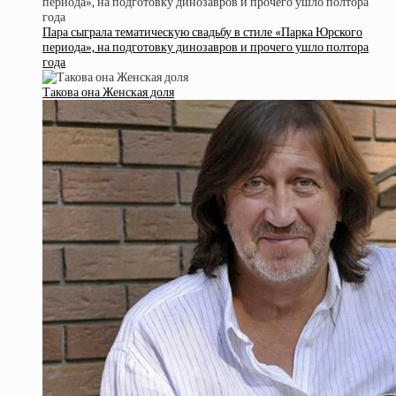
Пара сыграла тематическую свадьбу в стиле «Парка Юрского
периода», на подготовку динозавров и прочего ушло полтора
года
Такова она Женская доля