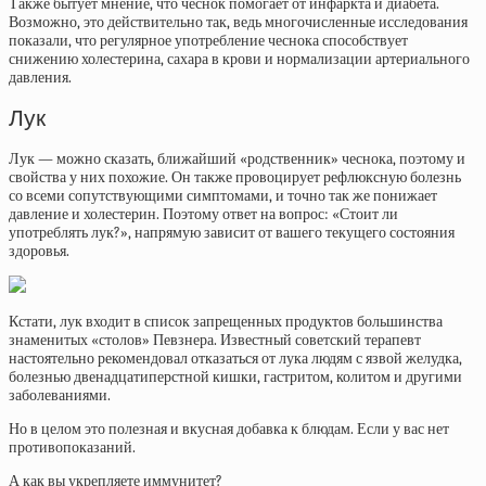
Также бытует мнение, что чеснок помогает от инфаркта и диабета.
Возможно, это действительно так, ведь многочисленные исследования
показали, что регулярное употребление чеснока способствует
снижению холестерина, сахара в крови и нормализации артериального
давления.
Лук
Лук — можно сказать, ближайший «родственник» чеснока, поэтому и
свойства у них похожие. Он также провоцирует рефлюксную болезнь
со всеми сопутствующими симптомами, и точно так же понижает
давление и холестерин. Поэтому ответ на вопрос: «Стоит ли
употреблять лук?», напрямую зависит от вашего текущего состояния
здоровья.
Кстати, лук входит в список запрещенных продуктов большинства
знаменитых «столов» Певзнера. Известный советский терапевт
настоятельно рекомендовал отказаться от лука людям с язвой желудка,
болезнью двенадцатиперстной кишки, гастритом, колитом и другими
заболеваниями.
Но в целом это полезная и вкусная добавка к блюдам. Если у вас нет
противопоказаний.
А как вы укрепляете иммунитет?