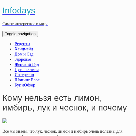
Infodays
Самое интересное в мире
Toggle navigation
Рецепты
Хендмейд
Дом и Сад
Здоровье
Женский Гид
Путешествия
Интересно
Шопинг Блог
КупиОбзор
Кому нельзя есть лимон,
имбирь, лук и чеснок, и почему
Все мы знаем, что лук, чеснок, лимон и имбирь очень полезны для