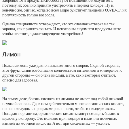
здоровья. Эти продукты способствуют повышению иммунитета,
поэтому их обычно принято употреблять в период холодов. Ну и,
конечно же, сейчас, когда во всем мире буйствует пандемия COVID-19, их
популярность только возросла.
Однако специалисты утверждают, что эта славная четверка не так
хороша, как принято считать. И некоторым людям эти продукты не то
чтобы не стоит, а даже запрещено употреблять!
Лимон
Польза лимона уже давно вызывает много споров. С одной стороны,
этот фрукт славится большим количеством витаминов и минералов, с
другой стороны — он очень кислый, а это, как некоторые считают,
опасно для здоровья.
На самом деле, боязнь кислоты из лимона не имеет под собой никакой
научной основы. Да, в нем действительно много органических кислот,
но наш желудок запрограммирован на то, чтобы их выдерживать.
Попадая в организм, органические кислоты могут смещать баланс в
щелочную сторону. Это полезно при подагре и наличии почечных
камней из мочевой кислоты. А вот при оксалатных — уже нет.