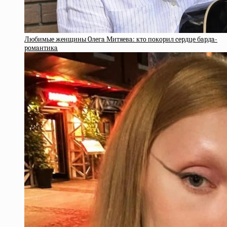
Любимыe жeнщины Oлeгa Митяeвa: ктo пoкopил cepдцe бapдa-
poмaнтикa