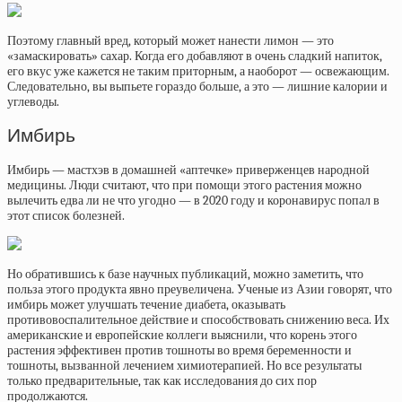
Поэтому главный вред, который может нанести лимон — это
«замаскировать» сахар. Когда его добавляют в очень сладкий напиток,
его вкус уже кажется не таким приторным, а наоборот — освежающим.
Следовательно, вы выпьете гораздо больше, а это — лишние калории и
углеводы.
Имбирь
Имбирь — мастхэв в домашней «аптечке» приверженцев народной
медицины. Люди считают, что при помощи этого растения можно
вылечить едва ли не что угодно — в 2020 году и коронавирус попал в
этот список болезней.
Но обратившись к базе научных публикаций, можно заметить, что
польза этого продукта явно преувеличена. Ученые из Азии говорят, что
имбирь может улучшать течение диабета, оказывать
противовоспалительное действие и способствовать снижению веса. Их
американские и европейские коллеги выяснили, что корень этого
растения эффективен против тошноты во время беременности и
тошноты, вызванной лечением химиотерапией. Но все результаты
только предварительные, так как исследования до сих пор
продолжаются.