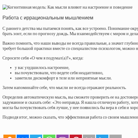
Работа с иррациональным мышлением
С раннего детства мы пытаемся понять, как все устроено. Понимание окр
брать зонт, если по прогнозу дождь. Мы взаимодействуем с миром и де
Важно помнить, что наши выводы не всегда правильные, а значит глуби
требует большой практики вместе со специалистом-психологом, можно н
Спросите себя «О чем я подумал(а)?», когда:
у вас ухудшилось настроение,
вы почувствовали, что ведете себя неадаптивно,
заметили дискомфорт в теле или неприятные мысли.
Затем напоминайте себе, что мысли не всегда отражают реальность.
Определив автоматическую мысль, вы сможете проверить ее на достоверно
задуманное и сказать себе: «Это неправда. Я нашла отличную работу, хо
могла бы почувствовать себя лучше, у нее появились бы вера в себя и хор
Подводя итог, можно сказать, что эффективная работа со своим мышлени