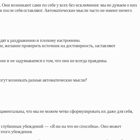
. Они возникают сами по себе у всех без исключения: мы не думаем о них
и после себя оставляют. Автоматические мысли часто не имеют ничего
одят к раздражению и плохому настроению.
е, желание проверить источник на достоверность, заставляют
ие и не задумываемся о том, что они не всегда правдивы.
огут возникать разные автоматические мысли?
даментальны, что мы не можем четко сформулировать их даже для себя,
 ее глубинных убеждений — «Я ни на что не способна». Оно может
 этого убеждения.