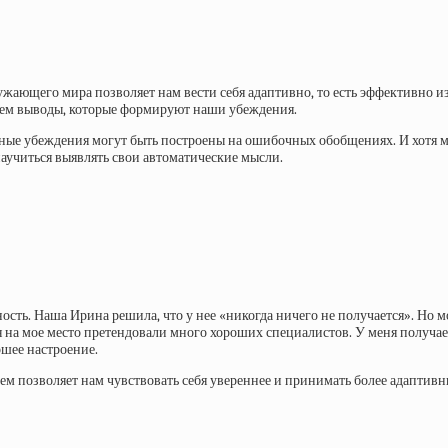
ужающего мира позволяет нам вести себя адаптивно, то есть эффективно из
лаем выводы, которые формируют наши убеждения.
нные убеждения могут быть построены на ошибочных обобщениях. И хотя 
аучиться выявлять свои автоматические мысли.
сть. Наша Ирина решила, что у нее «никогда ничего не получается». Но м
тя на мое место претендовали много хороших специалистов. У меня получа
ошее настроение.
ем позволяет нам чувствовать себя увереннее и принимать более адаптив