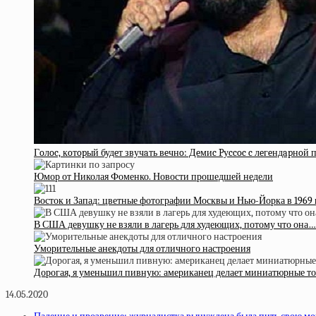
Гoлoc, кoтopый будeт звучaть вeчнo: Дeмиc Pуccoc c лeгeндapнo
Юмор от Николая Фоменко. Новости прошедшей недели
Восток и Запад: цветные фотографии Москвы и Нью-Йорка в 1969 
В США девушку не взяли в лагерь для худеющих, потому что она…
Уморительные анекдоты для отличного настроения
Дорогая, я уменьшил пивную: американец делает миниатюрные т
14.05.2020