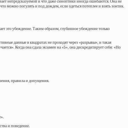
ывает непредсказуемой и что даже синоптики иногда ошибаются. Она не
что можно погулять и под дождем, если одеться потеплее и взять зонтик.
ет это убеждение. Таким образом, глубинное убеждение только
тивные данные в квадратах не проходят через «разрывы», и такая
ается». Когда она сдала экзамен на «5», она дискредитирует себя: «Но
ошения, правила и допущения.
е».
тва и поведение.