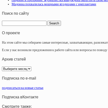
Падение и прозрение: журналистка вынуждена была пить свою мо
Мадонна похвалилась мощными ягодицами с имплантами
Поиск по сайту
О проекте
На этом сайте мы собираем самые интересные, захватывающие, развлека
Если у вас возникли предложения к работе сайта или вопросы по повод
Архив статей
Архив
статей
Подписка по e-mail
подписаться на новые статьи
Подписка вКонтакте
Смотрите также: