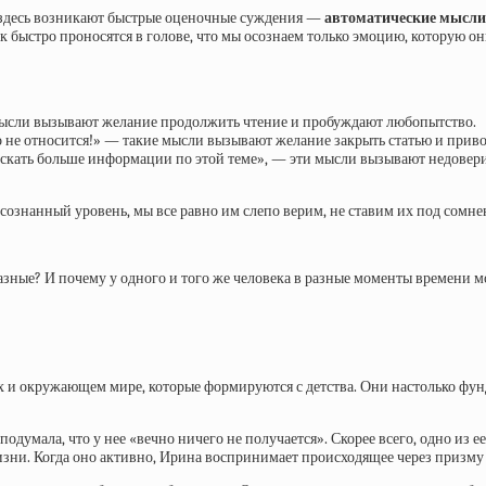
 здесь возникают быстрые оценочные суждения —
автоматические мысли
 быстро проносятся в голове, что мы осознаем только эмоцию, которую он
е мысли вызывают желание продолжить чтение и пробуждают любопытство.
о не относится!» — такие мысли вызывают желание закрыть статью и прив
оискать больше информации по этой теме», — эти мысли вызывают недовери
сознанный уровень, мы все равно им слепо верим, не ставим их под сомнен
зные? И почему у одного и того же человека в разные моменты времени м
х и окружающем мире, которые формируются с детства. Они настолько фун
подумала, что у нее «вечно ничего не получается». Скорее всего, одно из
жизни. Когда оно активно, Ирина воспринимает происходящее через призму