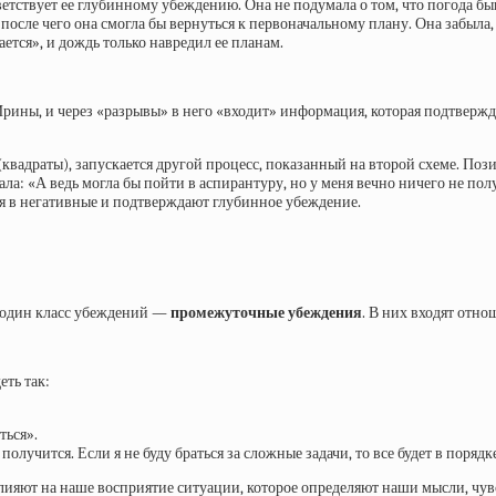
етствует ее глубинному убеждению. Она не подумала о том, что погода б
осле чего она смогла бы вернуться к первоначальному плану. Она забыла, 
ется», и дождь только навредил ее планам.
ины, и через «разрывы» в него «входит» информация, которая подтвержда
квадраты), запускается другой процесс, показанный на второй схеме. Пози
а: «А ведь могла бы пойти в аспирантуру, но у меня вечно ничего не получ
 в негативные и подтверждают глубинное убеждение.
один класс убеждений —
промежуточные убеждения
. В них входят отн
еть так:
ться».
лучится. Если я не буду браться за сложные задачи, то все будет в порядк
ияют на наше восприятие ситуации, которое определяют наши мысли, чувс