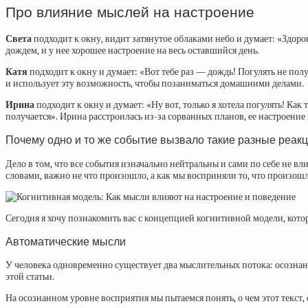
Про влияние мыслей на настроение
Света
подходит к окну, видит затянутое облаками небо и думает: «Здор
дождем, и у нее хорошее настроение на весь оставшийся день.
Катя
подходит к окну и думает: «Вот тебе раз — дождь! Погулять не полу
и использует эту возможность, чтобы позаниматься домашними делами.
Ирина
подходит к окну и думает: «Ну вот, только я хотела погулять! Ка
получается». Ирина расстроилась из-за сорванных планов, ее настроение 
Почему одно и то же событие вызвало такие разные реак
Дело в том, что все события изначально нейтральны и сами по себе не 
словами, важно не что произошло, а как мы восприняли то, что произошл
Сегодня я хочу познакомить вас с концепцией когнитивной модели, кото
Автоматические мысли
У человека одновременно существует два мыслительных потока: осознан
этой статьи.
На осознанном уровне восприятия мы пытаемся понять, о чем этот текс