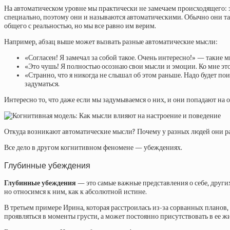
На автоматическом уровне мы практически не замечаем происходящего:
специально, поэтому они и называются автоматическими. Обычно они так
общего с реальностью, но мы все равно им верим.
Например, абзац выше может вызвать разные автоматические мысли:
«Согласен! Я замечал за собой такое. Очень интересно!» — таки
«Это чушь! Я полностью осознаю свои мысли и эмоции. Ко мне эт
«Странно, что я никогда не слышал об этом раньше. Надо будет п
задуматься.
Интересно то, что даже если мы задумываемся о них, и они попадают на о
Откуда возникают автоматические мысли? Почему у разных людей они ра
Все дело в другом когнитивном феномене — убеждениях.
Глубинные убеждения
Глубинные убеждения
— это самые важные представления о себе, други
но относимся к ним, как к абсолютной истине.
В третьем примере Ирина, которая расстроилась из-за сорванных планов, 
проявляться в моменты грусти, а может постоянно присутствовать в ее 