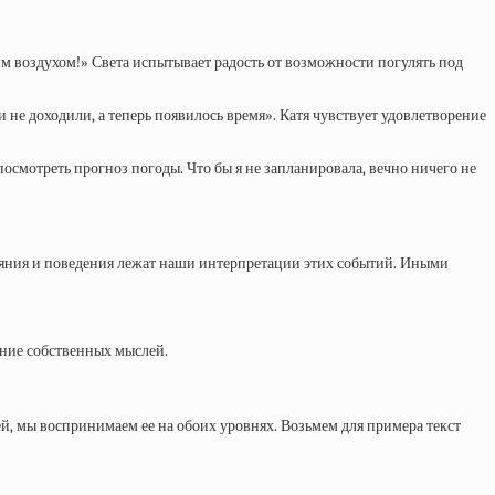
им воздухом!» Света испытывает радость от возможности погулять под
и не доходили, а теперь появилось время». Катя чувствует удовлетворение
 посмотреть прогноз погоды. Что бы я не запланировала, вечно ничего не
тояния и поведения лежат наши интерпретации этих событий. Иными
ание собственных мыслей.
й, мы воспринимаем ее на обоих уровнях. Возьмем для примера текст