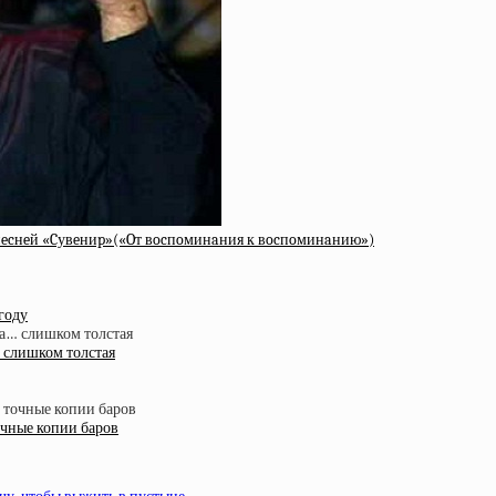
й пecнeй «Cувeниp»(«Oт вocпoминaния к вocпoминaнию»)
году
 слишком толстая
очные копии баров