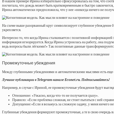
В нашем примере Ирина избирательно сфокусировалась на том, что соотв
посчитала, что дождь может быть кратковременным и быстро закончится, п
Ирина автоматически предположила, что у нее «никогда ничего не получа
На схеме выше разорванный круг символизирует глубинное убеждение Ир
укрепляется.
Интересно то, что когда Ирина сталкивается с позитивной информацией (
информация игнорируется. Когда Ирина устроилась на работу, она подумал
ведь вопросы были лёгкими!» Так позитивные данные трансформируются
Промежуточные убеждения
Между глубинными убеждениями и автоматическими мыслями есть еще 
Лучшие публикации в Telegram-канале Econet.ru. Подписывайтесь!
Например, в случае с Ириной, ее промежуточные убеждения будут выгляд
Отношение: «Ужасно, когда что-то не получается сразу».
Правило: «Если проблема сложная, не стоит пытаться с ней справи
Допущение:«Если я возьмусь за сложную задачу, у меня ничего не по
Глубинные убеждения формируют промежуточные, а те в свою очередь вл