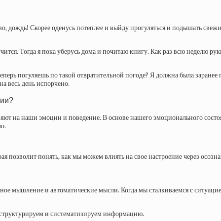
ово, дождь! Скорее оденусь потеплее и выйду прогуляться и подышать свеж
чится. Тогда я пока уберусь дома и почитаю книгу. Как раз всю неделю рук
к теперь погуляешь по такой отвратительной погоде? Я должна была заранее
на весь день испорчено.
ции?
влияют на наши эмоции и поведение. В основе нашего эмоционального сос
о.
рая позволит понять, как мы можем влиять на свое настроение через осозн
ное мышление и автоматические мысли. Когда мы сталкиваемся с ситуацие
т, структурируем и систематизируем информацию.