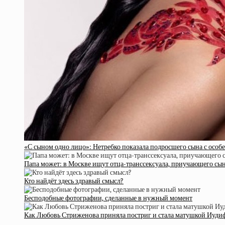
«С сыном одно лицо»: Нетребко показала подросшего сына с особ
Папа может: в Москве ищут отца-транссексуала, приучающего сын
Кто найдёт здесь здравый смысл?
Бесподобные фотографии, сделанные в нужный момент
Как Любовь Стриженова приняла постриг и стала матушкой Иуди