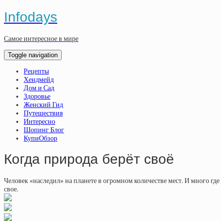
Infodays
Самое интересное в мире
Toggle navigation
Рецепты
Хендмейд
Дом и Сад
Здоровье
Женский Гид
Путешествия
Интересно
Шопинг Блог
КупиОбзор
Когда природа берёт своё
Человек «наследил» на планете в огромном количестве мест. И много г
свое.