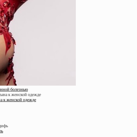
енной болезнью
а к женской одежде
фь