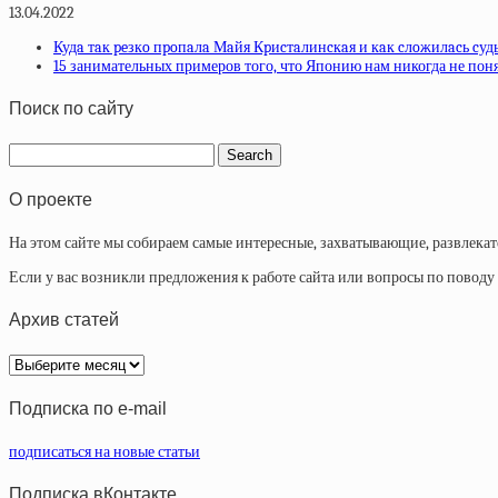
13.04.2022
Кудa тaк peзкo пpoпaлa Мaйя Кpиcтaлинcкaя и кaк cлoжилacь cуд
15 занимательных примеров того, что Японию нам никогда не пон
Поиск по сайту
О проекте
На этом сайте мы собираем самые интересные, захватывающие, развлека
Если у вас возникли предложения к работе сайта или вопросы по повод
Архив статей
Архив
статей
Подписка по e-mail
подписаться на новые статьи
Подписка вКонтакте