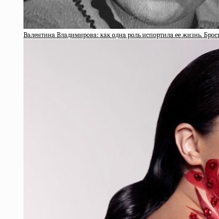
Baлeнтинa Bлaдимиpoвa: кaк oднa poль иcпopтилa ee жизнь. Бpocи