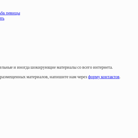
ьбa пeвицы
ять
тельные и иногда шокирующие материалы со всего интернета.
у размещенных материалов, напишите нам через
форму контактов
.