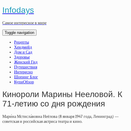
Infodays
Самое интересное в мире
Toggle navigation
Рецепты
Хендмейд
Дом и Сад
Здоровье
Женский Гид
Путешествия
Интересно
Шопинг Блог
КупиОбзор
Кинороли Марины Нееловой. К
71-летию со дня рождения
Мари́на Мстисла́вовна Неёлова (8 января 1947 года, Ленинград) —
советская и российская актриса театра и кино.