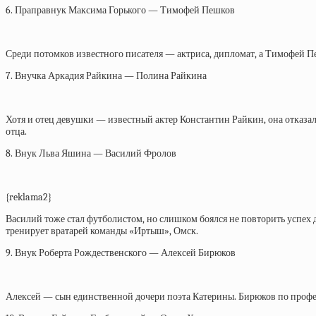
6. Праправнук Максима Горького — Тимофей Пешков
Среди потомков известного писателя — актриса, дипломат, а Тимофей 
7. Внучка Аркадия Райкина — Полина Райкина
Хотя и отец девушки — известный актер Константин Райкин, она отказал
отца.
8. Внук Льва Яшина — Василий Фролов
{reklama2}
Василий тоже стал футболистом, но слишком боялся не повторить успех 
тренирует вратарей команды «Иртыш», Омск.
9. Внук Роберта Рождественского — Алексей Бирюков
Алексей — сын единственной дочери поэта Катерины. Бирюков по профес