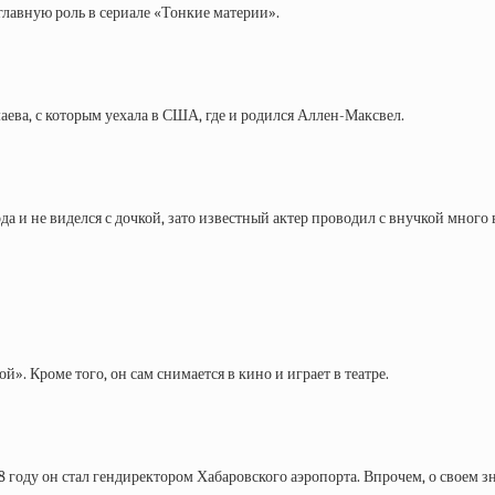
главную роль в сериале «Тонкие материи».
аева, с которым уехала в США, где и родился Аллен-Максвел.
да и не виделся с дочкой, зато известный актер проводил с внучкой мног
. Кроме того, он сам снимается в кино и играет в театре.
оду он стал гендиректором Хабаровского аэропорта. Впрочем, о своем зна