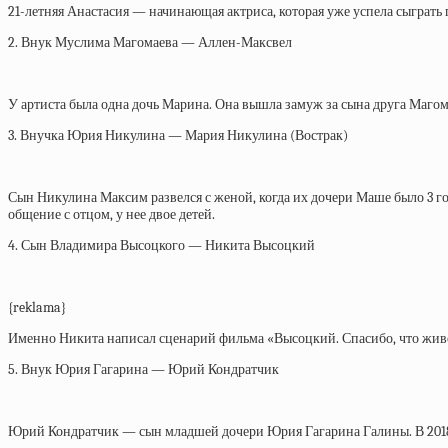
21-летняя Анастасия — начинающая актриса, которая уже успела сыграть 
2. Внук Муслима Магомаева — Аллен-Максвел
У артиста была одна дочь Марина. Она вышла замуж за сына друга Магом
3. Внучка Юрия Никулина — Мария Никулина (Вострак)
Сын Никулина Максим развелся с женой, когда их дочери Маше было 3 го
общение с отцом, у нее двое детей.
4. Сын Владимира Высоцкого — Никита Высоцкий
{reklama}
Именно Никита написал сценарий фильма «Высоцкий. Спасибо, что живой»
5. Внук Юрия Гагарина — Юрий Кондратчик
Юрий Кондратчик — сын младшей дочери Юрия Гагарина Галины. В 2018 г