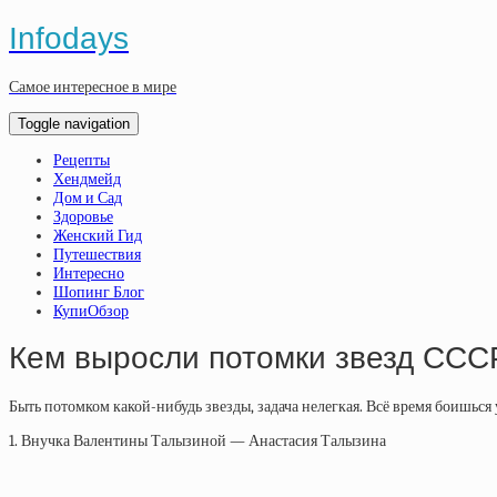
Infodays
Самое интересное в мире
Toggle navigation
Рецепты
Хендмейд
Дом и Сад
Здоровье
Женский Гид
Путешествия
Интересно
Шопинг Блог
КупиОбзор
Кем выросли потомки звезд ССС
Быть потомком какой-нибудь звезды, задача нелегкая. Всё время боишься
1. Внучка Валентины Талызиной — Анастасия Талызина