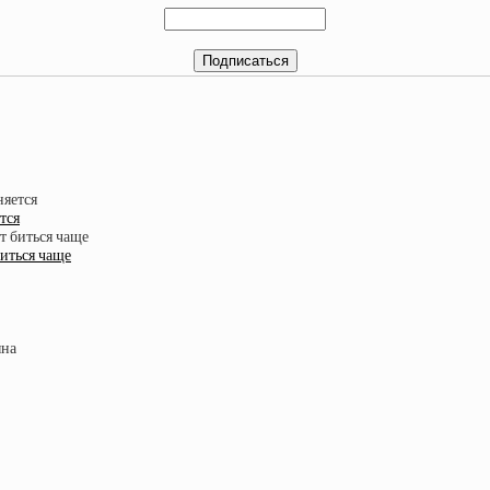
тся
биться чаще