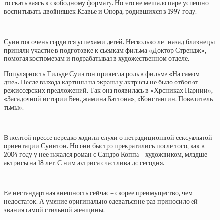
то скатываясь к свободному формату. Но это не мешало паре успешно
воспитывать двойняшек Ксавье и Онора, родившихся в 1997 году.
Суинтон очень гордится успехами детей. Несколько лет назад близнецы
приняли участие в подготовке к сьемкам фильма «Доктор Стрендж»,
помогая костюмерам и подрабатывая в художественном отделе.
Популярность Тильде Суинтон принесла роль в фильме «На самом
дне». После выхода картины на экраны у актрисы не было отбоя от
режиссерских предложений. Так она появилась в «Хрониках Нарнии»,
«Загадочной истории Бенджамина Баттона», «Константин. Повелитель
тьмы».
В желтой прессе нередко ходили слухи о нетрадиционной сексуальной
ориентации Суинтон. Но они быстро прекратились после того, как в
2004 году у нее начался роман с Сандро Коппа – художником, младше
актрисы на 18 лет. С ним актриса счастлива до сегодня.
Ее нестандартная внешность сейчас – скорее преимущество, чем
недостаток. А умение оригинально одеваться не раз приносило ей
звания самой стильной женщины.