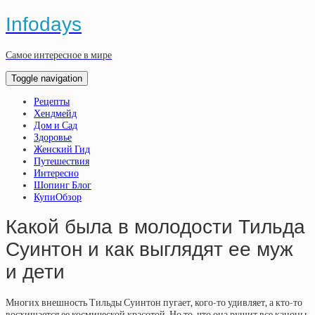
Infodays
Самое интересное в мире
Toggle navigation
Рецепты
Хендмейд
Дом и Сад
Здоровье
Женский Гид
Путешествия
Интересно
Шопинг Блог
КупиОбзор
Какой была в молодости Тильда
Суинтон и как выглядят ее муж
и дети
Многих внешность Тильды Суинтон пугает, кого-то удивляет, а кто-то
восхищается ее космической красотой. Но то, что она рушит все каноны