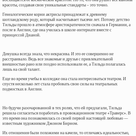
красоты, создавая свои уникальные стандарты – это точно.
Генеалогические корни актрисы принадлежат к древнему
шотландскому роду, который насчитывает тысячи лет. Потому детство
Тильды прошло в атмосфере аристократичности сначала в Германии, а
после в Англии, где она училась в школе-интернате вместе с
принцессой Дианой.
Девушка всегда знала, что некрасива. И это ее совершенно не
расстраивало. Ведь все знакомые и друзья с привлекательной
внешностью рано или поздно использовали ее, а Тильда полагалась
лишь на свой талант.
Еще во время учебы в колледже она стала интересоваться театром. И
спустя несколько лет стала пробовать свои силы на театральных
подмостках в Англии.
Но будучи разочарованной в тех ролях, что ей предлагали, Тильда
решила согласиться поработать в провокационном театре «Траверс». В
это время она познакомилась со своей первой настоящей любовью —
известным художником Джоном Бирном.
Их отношения были похожими на качели, то отличаясь идеальностью,