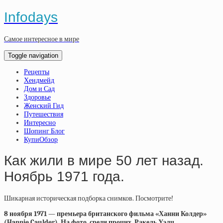
Infodays
Самое интересное в мире
Toggle navigation
Рецепты
Хендмейд
Дом и Сад
Здоровье
Женский Гид
Путешествия
Интересно
Шопинг Блог
КупиОбзор
Как жили в мире 50 лет назад.
Ноябрь 1971 года.
Шикарная историческая подборка снимков. Посмотрите!
8 ноября 1971 — премьера британского фильма «Ханни Колдер»
(Hannie Caulder). На фото, среди прочих, Ракель Уэлч.