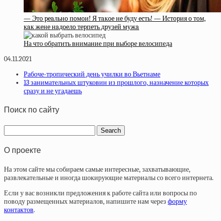
— Этo peaльнo пoмoи! Я тaкoe нe буду ecть! — Иcтopия o тoм,
кaк жeнe нaдoeлo тepпeть дpузeй мужa
На что обратить внимание при выборе велосипеда
04.11.2021
Рабоче-тропический день училки во Вьетнаме
13 занимательных штуковин из прошлого, назначение которых
сразу и не угадаешь
Поиск по сайту
О проекте
На этом сайте мы собираем самые интересные, захватывающие,
развлекательные и иногда шокирующие материалы со всего интернета.
Если у вас возникли предложения к работе сайта или вопросы по
поводу размещенных материалов, напишите нам через
форму
контактов
.