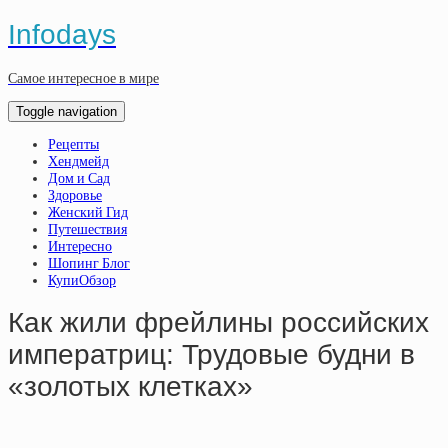
Infodays
Самое интересное в мире
Toggle navigation
Рецепты
Хендмейд
Дом и Сад
Здоровье
Женский Гид
Путешествия
Интересно
Шопинг Блог
КупиОбзор
Как жили фрейлины российских
императриц: Трудовые будни в
«золотых клетках»