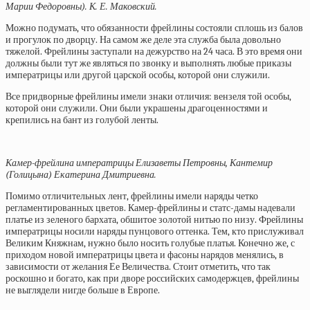
Марии Федоровны). К. Е. Маковский.
Можно подумать, что обязанности фрейлины состояли сплошь из балов
и прогулок по дворцу. На самом же деле эта служба была довольно
тяжелой. Фрейлины заступали на дежурство на 24 часа. В это время они
должны были тут же являться по звонку и выполнять любые приказы
императрицы или другой царской особы, которой они служили.
Все придворные фрейлины имели знаки отличия: вензеля той особы,
которой они служили. Они были украшены драгоценностями и
крепились на бант из голубой ленты.
Камер-фрейлина императрицы Елизаветы Петровны, Кантемир
(Голицына) Екатерина Дмитриевна.
Помимо отличительных лент, фрейлины имели наряды четко
регламентированных цветов. Камер-фрейлины и статс-дамы надевали
платье из зеленого бархата, обшитое золотой нитью по низу. Фрейлины
императрицы носили наряды пунцового оттенка. Тем, кто прислуживал
Великим Княжнам, нужно было носить голубые платья. Конечно же, с
приходом новой императрицы цвета и фасоны нарядов менялись, в
зависимости от желания Ее Величества. Стоит отметить, что так
роскошно и богато, как при дворе российских самодержцев, фрейлины
не выглядели нигде больше в Европе.