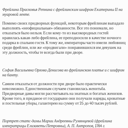
Фрейлина Прасковья Репнина с фрейлинским шифром Екатерины II на
муаровой ленте.
Помимо своих придворных функций, некоторым фрейлинам выпадало
выполнять «неофициальные» обязанности. Все это понимали, но
отказаться было нельзя. Если кому-то из высокородных гостей
нравилась какая-либо фрейлина, ее преподносили в качестве ночного
подарка в спальню гостя. К тому же, императоры часто имели любовниц
среди фрейлин, или же «продвигали» понравившихся им девушек на
эту должность, чтобы те всегда были при дворе.
София Васильевна Орлова-Денисова во фрейлинском платье и с шифром
на банту.
Самим отказаться от должности при дворе было практически
невозможно. Единственным случаем становилась женитьба.
Придворные дамы могли рассчитывать на знатных и богатых женихов.
Кроме того, в приданое от государыни они получали наряды, кроватные
и постельные уборы, галантерею на сумму от 25 до 40 тысяч рублей.
Портрет статс-дамы Марии Андреевны Румянцевой (фрейлина
императрицы Елизаветы Петровны), А. П. Антропов, 1764 г.