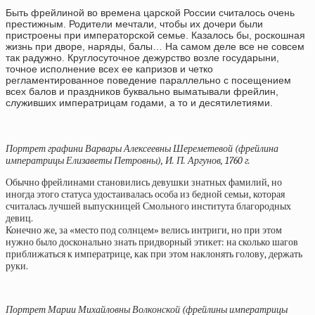
Быть фрейлиной во времена царской России считалось очень
престижным. Родители мечтали, чтобы их дочери были
пристроены при императорской семье. Казалось бы, роскошная
жизнь при дворе, наряды, балы… На самом деле все не совсем
так радужно. Круглосуточное дежурство возле государыни,
точное исполнение всех ее капризов и четко
регламентированное поведение параллельно с посещением
всех балов и праздников буквально выматывали фрейлин,
служивших императрицам годами, а то и десятилетиями.
Портрет графини Варвары Алексеевны Шереметевой (фрейлина
императрицы Елизаветы Петровны), И. П. Аргунов, 1760 г.
Обычно фрейлинами становились девушки знатных фамилий, но
иногда этого статуса удостаивалась особа из бедной семьи, которая
считалась лучшей выпускницей Смольного института благородных
девиц.
Конечно же, за «место под солнцем» велись интриги, но при этом
нужно было досконально знать придворный этикет: на сколько шагов
приближаться к императрице, как при этом наклонять голову, держать
руки.
Портрет Марии Михайловны Волконской (фрейлины императрицы